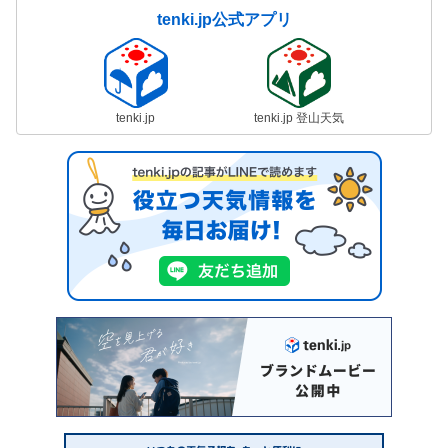
tenki.jp公式アプリ
tenki.jp
tenki.jp 登山天気