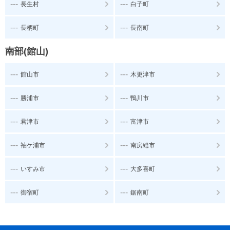
---
---
長生村
白子町
---
---
長柄町
長南町
南部(館山)
---
---
館山市
木更津市
---
---
勝浦市
鴨川市
---
---
君津市
富津市
---
---
袖ケ浦市
南房総市
---
---
いすみ市
大多喜町
---
---
御宿町
鋸南町