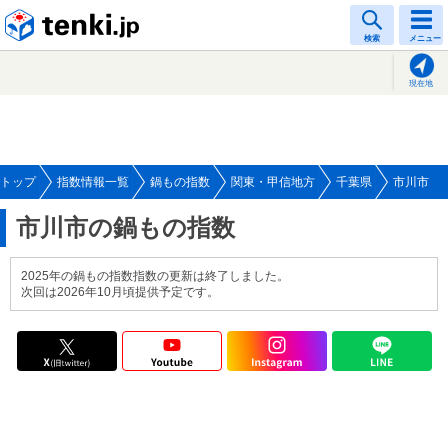
tenki.jp
検索
メニュー
現在地
トップ
指数情報一覧
鍋もの指数
関東・甲信地方
千葉県
市川市
市川市の鍋もの指数
2025年の鍋もの指数指数の更新は終了しました。
次回は2026年10月頃提供予定です。