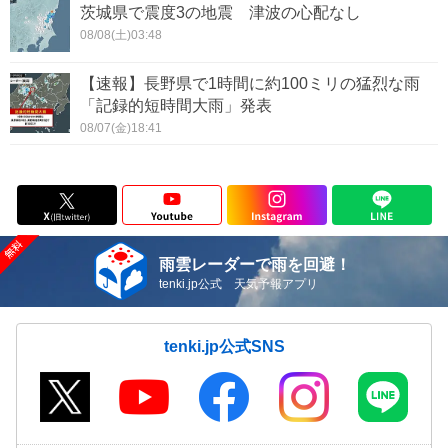
茨城県で震度3の地震 津波の心配なし
08/08(土)03:48
【速報】長野県で1時間に約100ミリの猛烈な雨
「記録的短時間大雨」発表
08/07(金)18:41
雨雲レーダーで雨を回避！
tenki.jp公式 天気予報アプリ
tenki.jp公式SNS