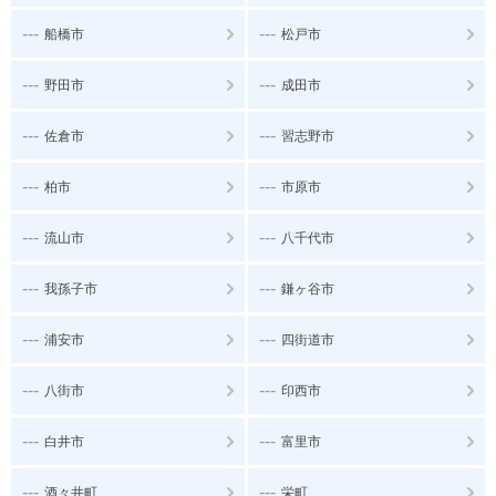
---
---
船橋市
松戸市
---
---
野田市
成田市
---
---
佐倉市
習志野市
---
---
柏市
市原市
---
---
流山市
八千代市
---
---
我孫子市
鎌ヶ谷市
---
---
浦安市
四街道市
---
---
八街市
印西市
---
---
白井市
富里市
---
---
酒々井町
栄町