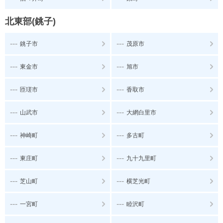
北東部(銚子)
---
---
銚子市
茂原市
---
---
東金市
旭市
---
---
匝瑳市
香取市
---
---
山武市
大網白里市
---
---
神崎町
多古町
---
---
東庄町
九十九里町
---
---
芝山町
横芝光町
---
---
一宮町
睦沢町