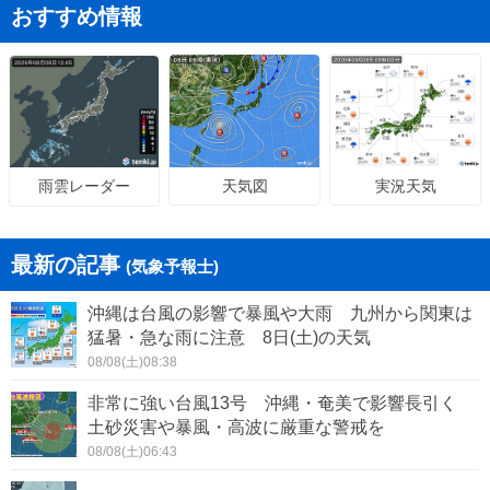
おすすめ情報
天気図
実況天気
雨雲レーダー
最新の記事
(気象予報士)
沖縄は台風の影響で暴風や大雨 九州から関東は
猛暑・急な雨に注意 8日(土)の天気
08/08(土)08:38
非常に強い台風13号 沖縄・奄美で影響長引く
土砂災害や暴風・高波に厳重な警戒を
08/08(土)06:43