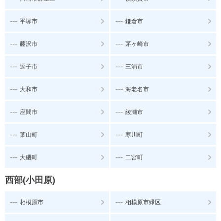
---
---
平塚市
鎌倉市
---
---
藤沢市
茅ヶ崎市
---
---
逗子市
三浦市
---
---
大和市
海老名市
---
---
座間市
綾瀬市
---
---
葉山町
寒川町
---
---
大磯町
二宮町
西部(小田原)
---
---
相模原市
相模原市緑区