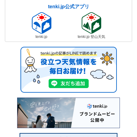
tenki.jp公式アプリ
tenki.jp
tenki.jp 登山天気