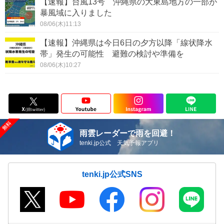
【速報】台風13号 沖縄県の大東島地方の一部が
暴風域に入りました
08/06(木)11:13
【速報】沖縄県は今日6日の夕方以降「線状降水
帯」発生の可能性 避難の検討や準備を
08/06(木)10:27
雨雲レーダーで雨を回避！
tenki.jp公式 天気予報アプリ
tenki.jp公式SNS