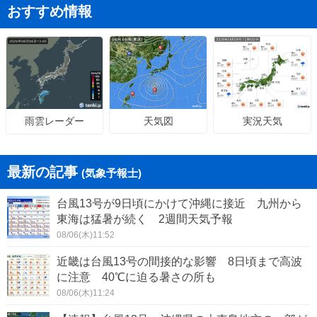
おすすめ情報
天気図
実況天気
雨雲レーダー
最新の記事
(気象予報士)
台風13号が9日頃にかけて沖縄に接近 九州から
東海は猛暑が続く 2週間天気予報
08/06(木)11:52
近畿は台風13号の間接的な影響 8日頃まで高波
に注意 40℃に迫る暑さの所も
08/06(木)11:24