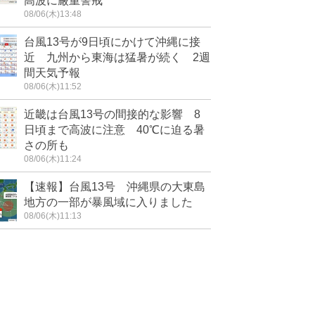
高波に厳重警戒
08/06(木)13:48
台風13号が9日頃にかけて沖縄に接
近 九州から東海は猛暑が続く 2週
間天気予報
08/06(木)11:52
近畿は台風13号の間接的な影響 8
日頃まで高波に注意 40℃に迫る暑
さの所も
08/06(木)11:24
【速報】台風13号 沖縄県の大東島
地方の一部が暴風域に入りました
08/06(木)11:13