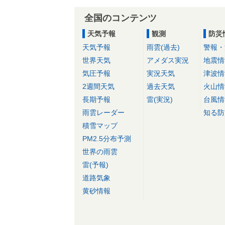
全国のコンテンツ
天気予報
観測
防災
天気予報
雨雲(過去)
警報・
世界天気
アメダス実況
地震情
気圧予報
実況天気
津波情
2週間天気
過去天気
火山情
長期予報
雷(実況)
台風情
雨雲レーダー
知る防
積雪マップ
PM2.5分布予測
世界の雨雲
雷(予報)
道路気象
黄砂情報