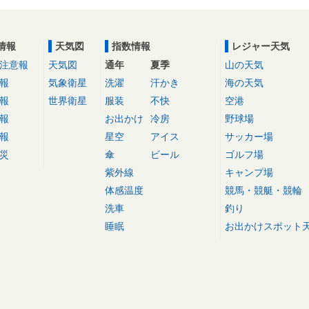
情報
天気図
指数情報
レジャー天気
注意報
天気図
通年
夏季
山の天気
報
気象衛星
洗濯
汗かき
海の天気
報
世界衛星
服装
不快
空港
報
お出かけ
冷房
野球場
報
星空
アイス
サッカー場
災
傘
ビール
ゴルフ場
紫外線
キャンプ場
体感温度
競馬・競艇・競輪
洗車
釣り
睡眠
お出かけスポット