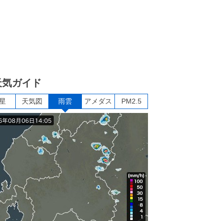
天気ガイド
星
天気図
雨雲
アメダス
PM2.5