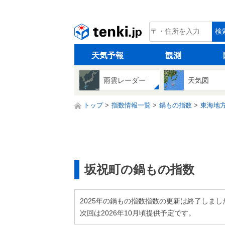
tenki.jp
検
天気予報
観測
雨雲レーダー
天気図
トップ
指数情報一覧
鍋もの指数
東海地
坂祝町の鍋もの指数
2025年の鍋もの指数指数の更新は終了しまし
次回は2026年10月頃提供予定です。