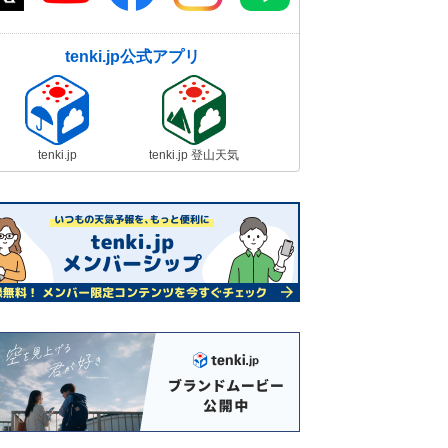
tenki.jp公式アプリ
tenki.jp
tenki.jp 登山天気