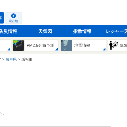
索
現在地
防災情報
天気図
指数情報
レジャー
PM2.5分布予測
地震情報
気
方
岐阜県
坂祝町
た。