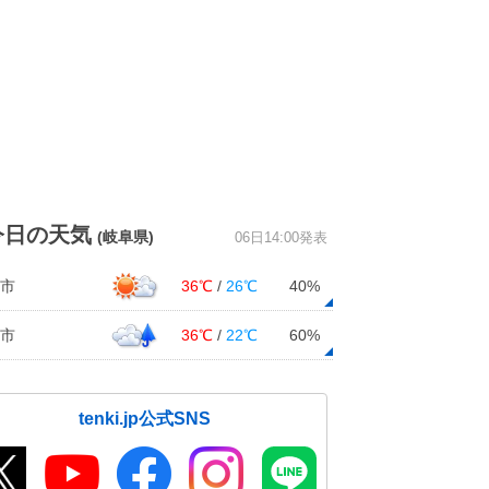
今日の天気
(岐阜県)
06日14:00発表
市
36℃
/
26℃
40%
市
36℃
/
22℃
60%
tenki.jp公式SNS