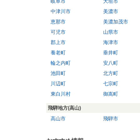
岐阜市
大垣市
中津川市
美濃市
恵那市
美濃加茂市
可児市
山県市
郡上市
海津市
養老町
垂井町
輪之内町
安八町
池田町
北方町
川辺町
七宗町
東白川村
御嵩町
飛騨地方(高山)
高山市
飛騨市