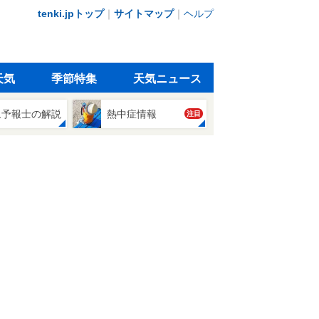
tenki.jpトップ
｜
サイトマップ
｜
ヘルプ
天気
季節特集
天気ニュース
象予報士の解説
熱中症情報
注目