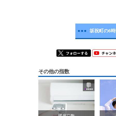
坂祝町の6
その他の指数
暖房指数