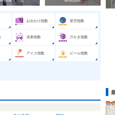
お出かけ指数
星空指数
数
洗車指数
汗かき指数
アイス指数
ビール指数