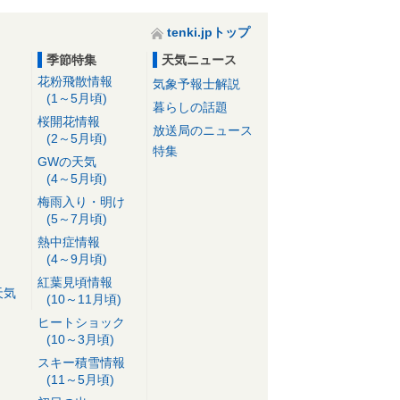
tenki.jpトップ
季節特集
天気ニュース
花粉飛散情報
気象予報士解説
(1～5月頃)
暮らしの話題
桜開花情報
放送局のニュース
(2～5月頃)
特集
GWの天気
(4～5月頃)
梅雨入り・明け
(5～7月頃)
熱中症情報
(4～9月頃)
紅葉見頃情報
天気
(10～11月頃)
ヒートショック
(10～3月頃)
スキー積雪情報
(11～5月頃)