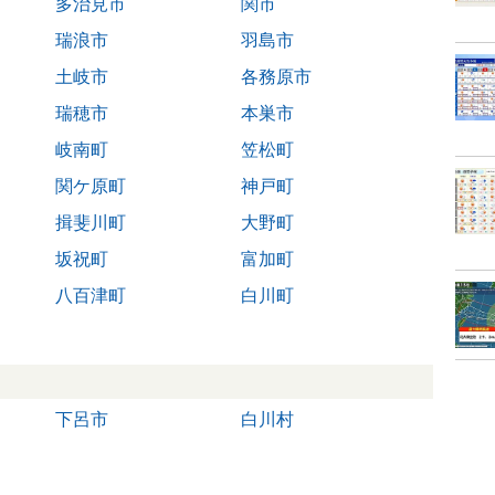
多治見市
関市
瑞浪市
羽島市
土岐市
各務原市
瑞穂市
本巣市
岐南町
笠松町
関ケ原町
神戸町
揖斐川町
大野町
坂祝町
富加町
八百津町
白川町
下呂市
白川村