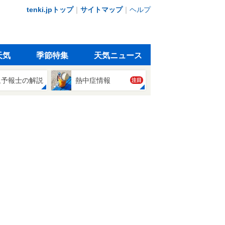
tenki.jpトップ
｜
サイトマップ
｜
ヘルプ
天気
季節特集
天気ニュース
象予報士の解説
熱中症情報
注目