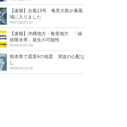
【速報】台風13号 奄美大島が暴風
域に入りました
08/07(金)01:02
【速報】沖縄地方・奄美地方 「線
状降水帯」発生の可能性
08/06(木)23:48
熊本県で震度4の地震 津波の心配な
し
08/06(木)19:56