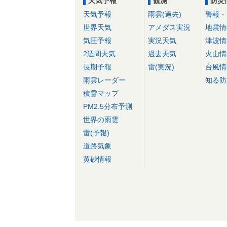
天気予報
観測
防災
天気予報
雨雲(過去)
警報・
世界天気
アメダス実況
地震情
気圧予報
実況天気
津波情
2週間天気
過去天気
火山情
長期予報
雷(実況)
台風情
雨雲レーダー
知る防
積雪マップ
PM2.5分布予測
世界の雨雲
雷(予報)
道路気象
黄砂情報