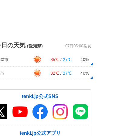
今日の天気
(愛知県)
07日05:00発表
屋市
35℃
/
27℃
40%
市
32℃
/
27℃
40%
tenki.jp公式SNS
tenki.jp公式アプリ