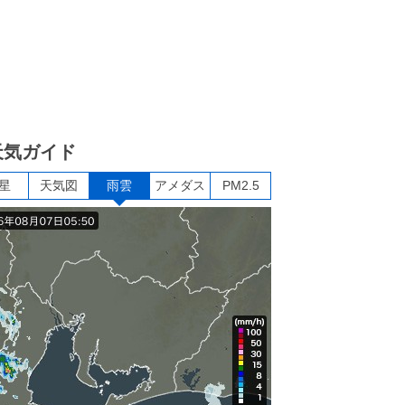
天気ガイド
星
天気図
雨雲
アメダス
PM2.5