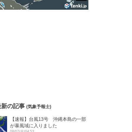
最新の記事
(気象予報士)
【速報】台風13号 沖縄本島の一部
が暴風域に入りました
08/07(金)04:53