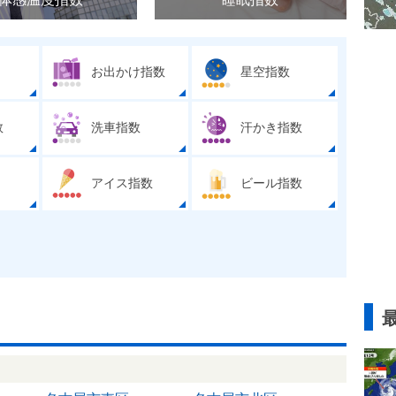
お出かけ指数
星空指数
数
洗車指数
汗かき指数
アイス指数
ビール指数