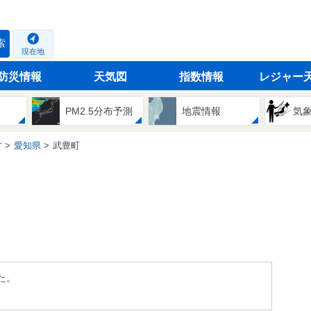
索
現在地
防災情報
天気図
指数情報
レジャー
PM2.5分布予測
地震情報
気
方
愛知県
武豊町
た。