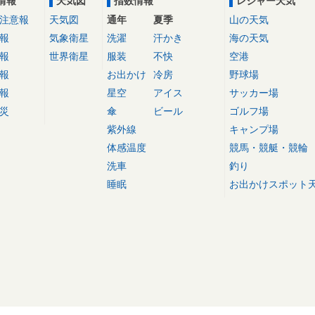
情報
天気図
指数情報
レジャー天気
注意報
天気図
通年
夏季
山の天気
報
気象衛星
洗濯
汗かき
海の天気
報
世界衛星
服装
不快
空港
報
お出かけ
冷房
野球場
報
星空
アイス
サッカー場
災
傘
ビール
ゴルフ場
紫外線
キャンプ場
体感温度
競馬・競艇・競輪
洗車
釣り
睡眠
お出かけスポット