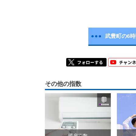
武豊町の6
その他の指数
暖房指数