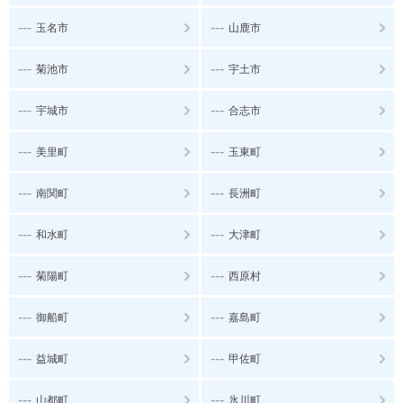
---
---
玉名市
山鹿市
---
---
菊池市
宇土市
---
---
宇城市
合志市
---
---
美里町
玉東町
---
---
南関町
長洲町
---
---
和水町
大津町
---
---
菊陽町
西原村
---
---
御船町
嘉島町
---
---
益城町
甲佐町
---
---
山都町
氷川町