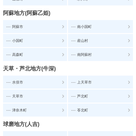
阿蘇地方(阿蘇乙姫)
---
---
阿蘇市
南小国町
---
---
小国町
産山村
---
---
高森町
南阿蘇村
天草・芦北地方(牛深)
---
---
水俣市
上天草市
---
---
天草市
芦北町
---
---
津奈木町
苓北町
球磨地方(人吉)