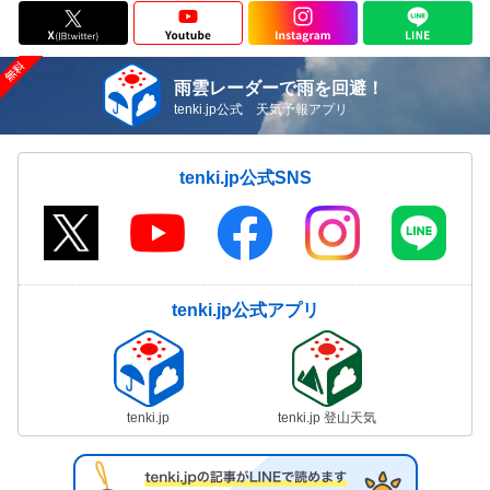
雨雲レーダーで雨を回避！
tenki.jp公式 天気予報アプリ
tenki.jp公式SNS
tenki.jp公式アプリ
tenki.jp
tenki.jp 登山天気