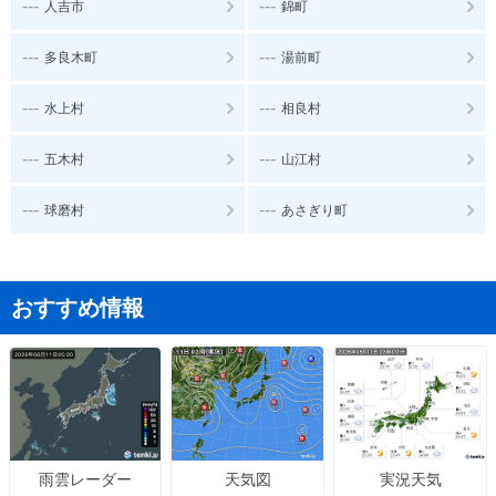
---
---
人吉市
錦町
---
---
多良木町
湯前町
---
---
水上村
相良村
---
---
五木村
山江村
---
---
球磨村
あさぎり町
おすすめ情報
天気図
実況天気
雨雲レーダー