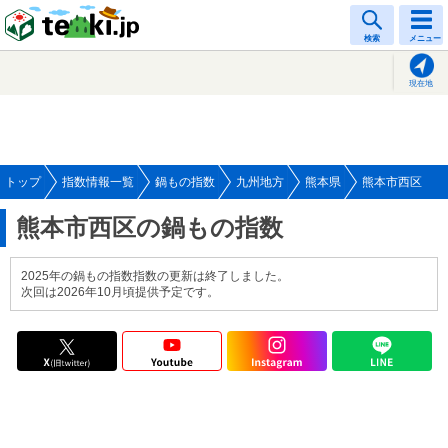
tenki.jp
検索
メニュー
現在地
トップ
指数情報一覧
鍋もの指数
九州地方
熊本県
熊本市西区
熊本市西区の鍋もの指数
2025年の鍋もの指数指数の更新は終了しました。
次回は2026年10月頃提供予定です。