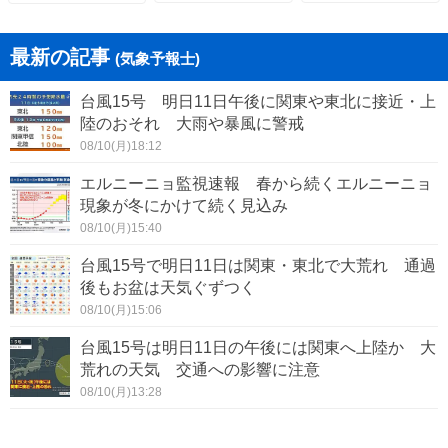
最新の記事
(気象予報士)
台風15号 明日11日午後に関東や東北に接近・上
陸のおそれ 大雨や暴風に警戒
08/10(月)18:12
エルニーニョ監視速報 春から続くエルニーニョ
現象が冬にかけて続く見込み
08/10(月)15:40
台風15号で明日11日は関東・東北で大荒れ 通過
後もお盆は天気ぐずつく
08/10(月)15:06
台風15号は明日11日の午後には関東へ上陸か 大
荒れの天気 交通への影響に注意
08/10(月)13:28