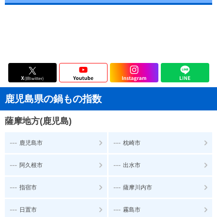
鹿児島県の鍋もの指数
薩摩地方(鹿児島)
---
---
鹿児島市
枕崎市
---
---
阿久根市
出水市
---
---
指宿市
薩摩川内市
---
---
日置市
霧島市