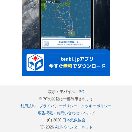
表示：
モバイル
｜
PC
※PCの閲覧は一部制限されます
利用規約
-
プライバシーポリシー
-
クッキーポリシー
広告掲載
-
お問い合わせ
-
ヘルプ
(C) 2026
日本気象協会
(C) 2026
ALiNKインターネット