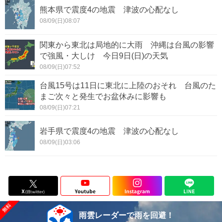
熊本県で震度4の地震 津波の心配なし
08/09(日)08:07
関東から東北は局地的に大雨 沖縄は台風の影響
で強風・大しけ 今日9日(日)の天気
08/09(日)07:52
台風15号は11日に東北に上陸のおそれ 台風のた
まご次々と発生でお盆休みに影響も
08/09(日)07:21
岩手県で震度4の地震 津波の心配なし
08/09(日)03:06
雨雲レーダーで雨を回避！