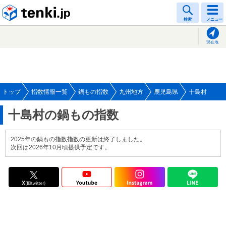
tenki.jp
検索
メニュー
現在地
トップ
指数情報一覧
鍋もの指数
九州地方
鹿児島県
十島村
十島村の鍋もの指数
2025年の鍋もの指数指数の更新は終了しました。
次回は2026年10月頃提供予定です。