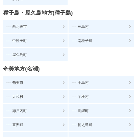
種子島・屋久島地方(種子島)
---
---
西之表市
三島村
---
---
中種子町
南種子町
---
屋久島町
奄美地方(名瀬)
---
---
奄美市
十島村
---
---
大和村
宇検村
---
---
瀬戸内町
龍郷町
---
---
喜界町
徳之島町