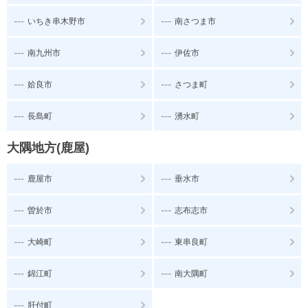
---
---
いちき串木野市
南さつま市
---
---
南九州市
伊佐市
---
---
姶良市
さつま町
---
---
長島町
湧水町
大隅地方(鹿屋)
---
---
鹿屋市
垂水市
---
---
曽於市
志布志市
---
---
大崎町
東串良町
---
---
錦江町
南大隅町
---
肝付町