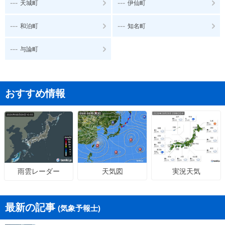
---
---
天城町
伊仙町
---
---
和泊町
知名町
---
与論町
おすすめ情報
天気図
実況天気
雨雲レーダー
最新の記事
(気象予報士)