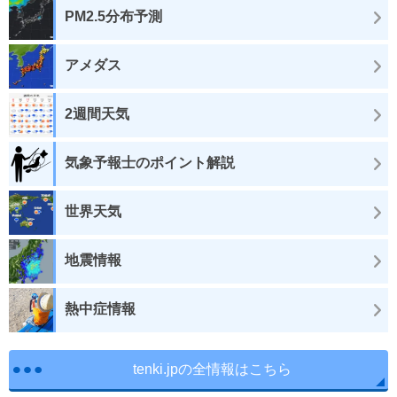
PM2.5分布予測
アメダス
2週間天気
気象予報士のポイント解説
世界天気
地震情報
熱中症情報
tenki.jpの全情報はこちら