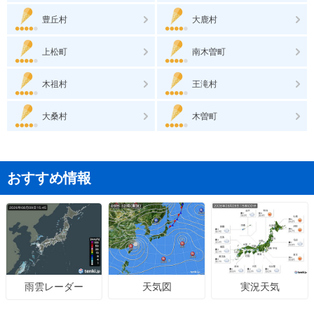
豊丘村
大鹿村
上松町
南木曽町
木祖村
王滝村
大桑村
木曽町
おすすめ情報
天気図
実況天気
雨雲レーダー