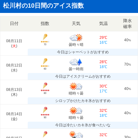
松川村の10日間のアイス指数
降水
日付
指数
天気
気温
確率
29℃
40
08月11日
%
16℃
曇時々晴
70
(
火
)
今日はシャーベットがおすすめ
28℃
70
08月12日
%
18℃
曇一時雨
60
(
水
)
今日はアイスクリームがおすすめ
30℃
40
08月13日
%
17℃
晴時々曇
80
(
木
)
シロップかけたカキ氷がおすすめ
32℃
40
08月14日
%
18℃
晴時々曇
90
(
金
)
今日は冷たいカキ氷が食べたいな
32℃
30
%