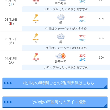
08月15日
19℃
晴のち曇
80
(
土
)
シロップかけたカキ氷がおすすめ
30℃
40
08月16日
%
20℃
曇
70
(
日
)
今日はシャーベットがおすすめ
32℃
40
08月17日
%
20℃
曇
70
(
月
)
今日はシャーベットがおすすめ
33℃
30
08月18日
%
19℃
曇時々晴
80
(
火
)
シロップかけたカキ氷がおすすめ
松川村の6時間ごとの2週間天気はこちら
その他の市区町村のアイス指数