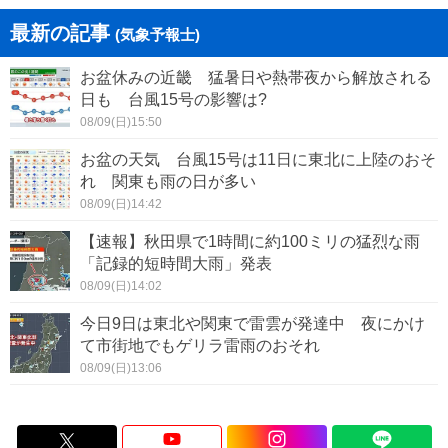
最新の記事
(気象予報士)
お盆休みの近畿 猛暑日や熱帯夜から解放される
日も 台風15号の影響は?
08/09(日)15:50
お盆の天気 台風15号は11日に東北に上陸のおそ
れ 関東も雨の日が多い
08/09(日)14:42
【速報】秋田県で1時間に約100ミリの猛烈な雨
「記録的短時間大雨」発表
08/09(日)14:02
今日9日は東北や関東で雷雲が発達中 夜にかけ
て市街地でもゲリラ雷雨のおそれ
08/09(日)13:06