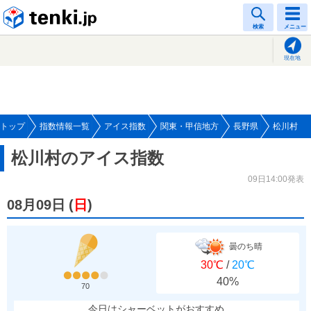
tenki.jp
検索
メニュー
現在地
トップ
指数情報一覧
アイス指数
関東・甲信地方
長野県
松川村
松川村のアイス指数
09日14:00発表
08月09日
(
日
)
曇のち晴
30℃
/
20℃
40%
70
今日はシャーベットがおすすめ