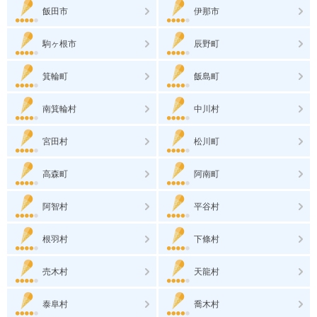
飯田市
伊那市
駒ヶ根市
辰野町
箕輪町
飯島町
南箕輪村
中川村
宮田村
松川町
高森町
阿南町
阿智村
平谷村
根羽村
下條村
売木村
天龍村
泰阜村
喬木村