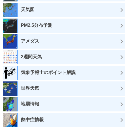
天気図
PM2.5分布予測
アメダス
2週間天気
気象予報士のポイント解説
世界天気
地震情報
熱中症情報