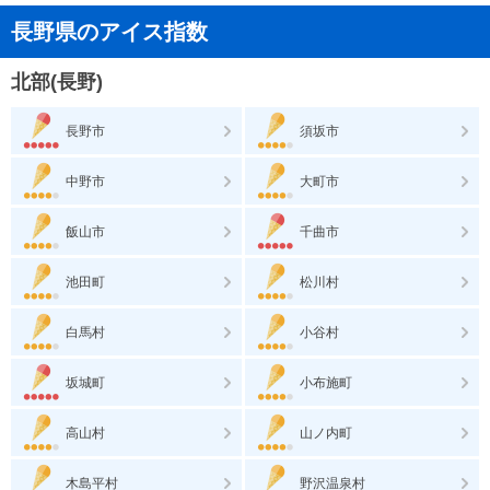
長野県のアイス指数
北部(長野)
長野市
須坂市
中野市
大町市
飯山市
千曲市
池田町
松川村
白馬村
小谷村
坂城町
小布施町
高山村
山ノ内町
木島平村
野沢温泉村