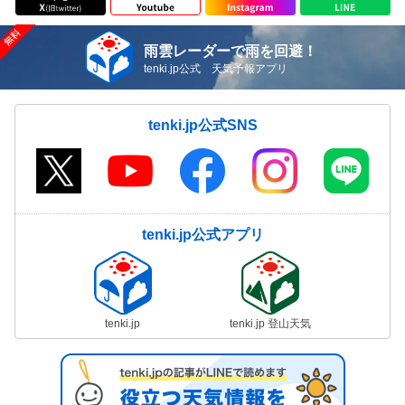
雨雲レーダーで雨を回避！
tenki.jp公式 天気予報アプリ
tenki.jp公式SNS
tenki.jp公式アプリ
tenki.jp
tenki.jp 登山天気