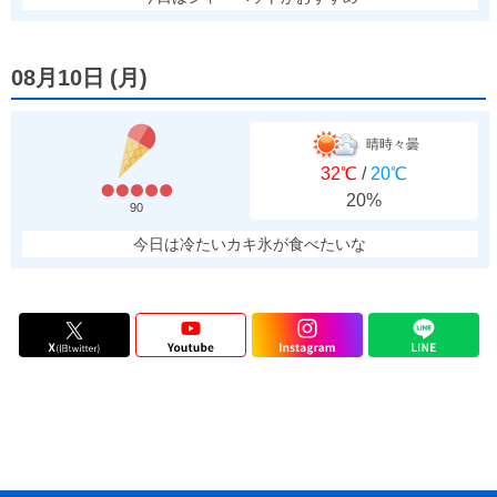
08月10日
(
月
)
晴時々曇
32℃
/
20℃
20%
90
今日は冷たいカキ氷が食べたいな