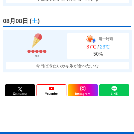
08月08日
(
土
)
晴一時雨
37℃
/
23℃
50%
90
今日は冷たいカキ氷が食べたいな