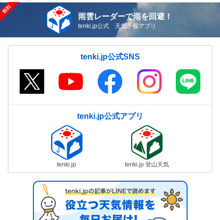
雨雲レーダーで雨を回避！
tenki.jp公式 天気予報アプリ
tenki.jp公式SNS
tenki.jp公式アプリ
tenki.jp
tenki.jp 登山天気