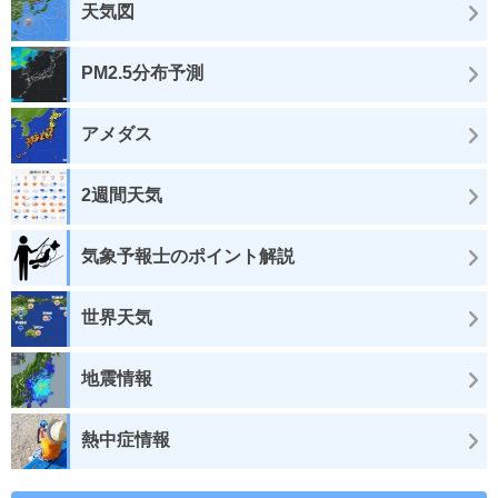
天気図
PM2.5分布予測
アメダス
2週間天気
気象予報士のポイント解説
世界天気
地震情報
熱中症情報