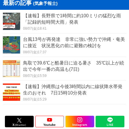
最新の記事
(気象予報士)
【速報】長野県で1時間に約100ミリの猛烈な雨
「記録的短時間大雨」発表
08/07(金)18:41
台風13号が再発達 非常に強い勢力で沖縄・奄美
に接近 状況悪化の前に避難の検討を
08/07(金)17:37
鳥取で39.6℃と酷暑日に迫る暑さ 35℃以上が続
出で今年一番の高温も(7日)
08/07(金)15:59
【速報】沖縄県は今後3時間以内に線状降水帯発
生のおそれ 7日15時10分発表
08/07(金)15:29