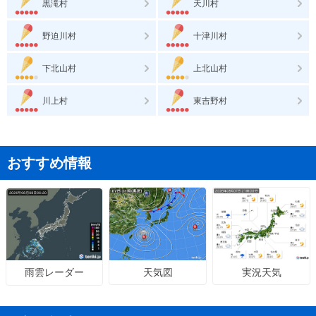
黒滝村
天川村
野迫川村
十津川村
下北山村
上北山村
川上村
東吉野村
おすすめ情報
天気図
実況天気
雨雲レーダー