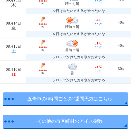
08月13日
22℃
晴のち曇
90
(
木
)
今日は冷たいカキ氷が食べたいな
34℃
40
08月14日
%
22℃
晴時々曇
90
(
金
)
今日は冷たいカキ氷が食べたいな
31℃
40
08月15日
%
22℃
曇時々晴
80
(
土
)
シロップかけたカキ氷がおすすめ
32℃
30
08月16日
%
22℃
曇
80
(
日
)
シロップかけたカキ氷がおすすめ
五條市の6時間ごとの2週間天気はこちら
その他の市区町村のアイス指数