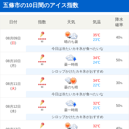
五條市の10日間のアイス指数
降水
日付
指数
天気
気温
確率
35℃
40
08月09日
%
23℃
晴のち曇
90
(
日
)
今日は冷たいカキ氷が食べたいな
34℃
50
08月10日
%
24℃
曇一時雨
80
(
月
)
シロップかけたカキ氷がおすすめ
34℃
30
08月11日
%
22℃
曇のち晴
90
(
火
)
今日は冷たいカキ氷が食べたいな
32℃
50
08月12日
%
21℃
曇一時雨
80
(
水
)
シロップかけたカキ氷がおすすめ
32℃
40
%