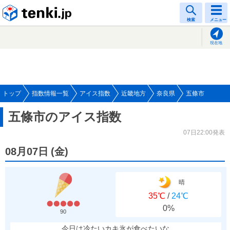
tenki.jp
検索
メニュー
現在地
トップ
指数情報一覧
アイス指数
近畿地方
奈良県
五條市
五條市のアイス指数
07日22:00発表
08月07日
(
金
)
晴
35℃
/
24℃
0%
90
今日は冷たいカキ氷が食べたいな