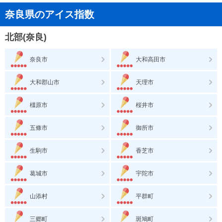
奈良県のアイス指数
北部(奈良)
奈良市
大和高田市
大和郡山市
天理市
橿原市
桜井市
五條市
御所市
生駒市
香芝市
葛城市
宇陀市
山添村
平群町
三郷町
斑鳩町