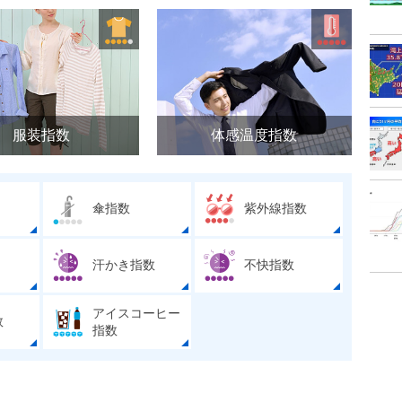
服装指数
体感温度指数
傘指数
紫外線指数
汗かき指数
不快指数
アイスコーヒー
数
指数