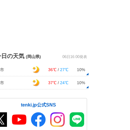
今日の天気
(岡山県)
06日16:00発表
市
36℃
/
27℃
10%
市
37℃
/
24℃
10%
tenki.jp公式SNS