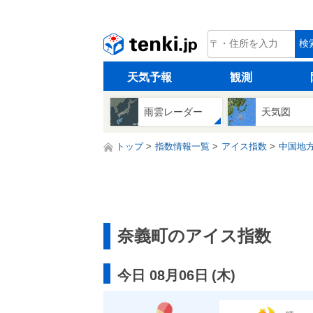
tenki.jp
検
天気予報
観測
雨雲レーダー
天気図
トップ
指数情報一覧
アイス指数
中国地
奈義町のアイス指数
今日 08月06日
(
木
)