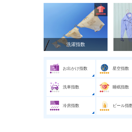
洗濯指数
お出かけ指数
星空指数
洗車指数
睡眠指数
冷房指数
ビール指