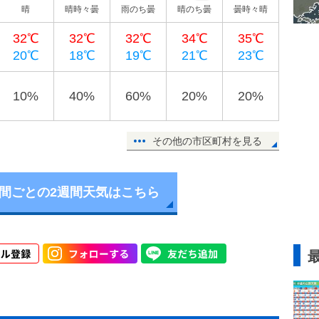
晴
晴時々曇
雨のち曇
晴のち曇
曇時々晴
32℃
32℃
32℃
34℃
35℃
20℃
18℃
19℃
21℃
23℃
10%
40%
60%
20%
20%
その他の市区町村を見る
時間ごとの2週間天気はこちら