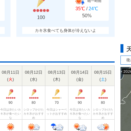
晴一時雨
35℃
/
24℃
50%
100
カキ氷食べても身体が冷えないよ
衛
08月11日
08月12日
08月13日
08月14日
08月15日
(
火
)
(
水
)
(
木
)
(
金
)
(
土
)
90
80
70
90
80
今日は冷たいカ
シロップかけた
今日はシャーベ
今日は冷たいカ
シロップかけた
キ氷が食べたい
カキ氷がおすす
ットがおすすめ
キ氷が食べたい
カキ氷がおすす
な
め
な
め