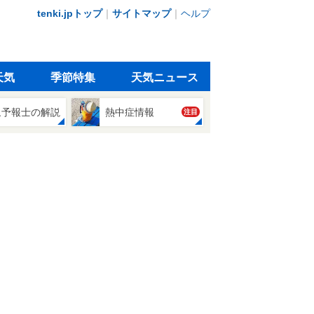
tenki.jpトップ
｜
サイトマップ
｜
ヘルプ
天気
季節特集
天気ニュース
象予報士の解説
熱中症情報
注目