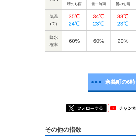
晴のち雨
曇一時雨
曇のち晴
35℃
34℃
33℃
気温
24℃
23℃
23℃
(℃)
降水
60%
60%
20%
確率
奈義町の6
その他の指数