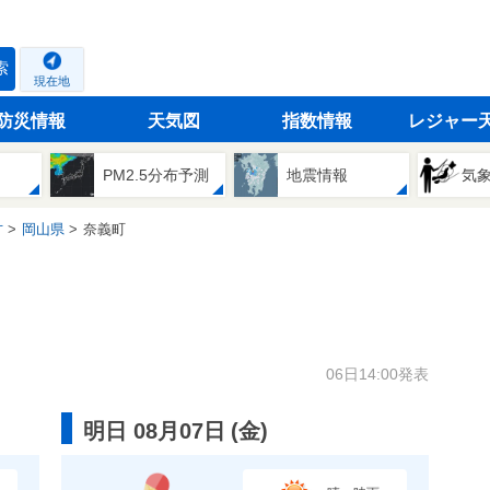
索
現在地
防災情報
天気図
指数情報
レジャー
PM2.5分布予測
地震情報
気
方
岡山県
奈義町
06日14:00発表
明日 08月07日
(
金
)