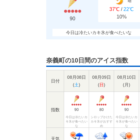
晴
37℃
/
22℃
10%
90
今日は冷たいカキ氷が食べたいな
奈義町の10日間のアイス指数
08月08日
08月09日
08月10日
日付
(
土
)
(
日
)
(
月
)
指数
90
80
90
今日は冷たいカ
シロップかけた
今日は冷たいカ
キ氷が食べたい
カキ氷がおすす
キ氷が食べたい
な
め
な
天気