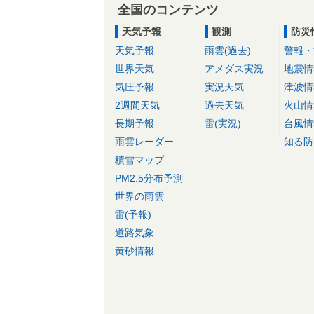
全国のコンテンツ
天気予報
観測
防災
天気予報
雨雲(過去)
警報・
世界天気
アメダス実況
地震情
気圧予報
実況天気
津波情
2週間天気
過去天気
火山情
長期予報
雷(実況)
台風情
雨雲レーダー
知る防
積雪マップ
PM2.5分布予測
世界の雨雲
雷(予報)
道路気象
黄砂情報