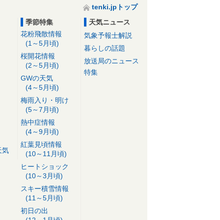
tenki.jpトップ
季節特集
天気ニュース
花粉飛散情報
気象予報士解説
(1～5月頃)
暮らしの話題
桜開花情報
放送局のニュース
(2～5月頃)
特集
GWの天気
(4～5月頃)
梅雨入り・明け
(5～7月頃)
熱中症情報
(4～9月頃)
紅葉見頃情報
天気
(10～11月頃)
ヒートショック
(10～3月頃)
スキー積雪情報
(11～5月頃)
初日の出