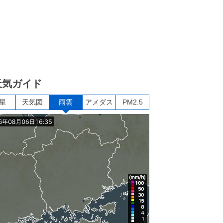
天気ガイド
星
天気図
雨雲
アメダス
PM2.5