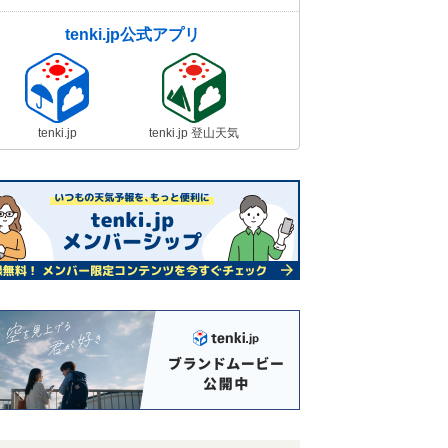
tenki.jp公式アプリ
tenki.jp
tenki.jp 登山天気