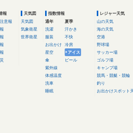
情報
天気図
指数情報
レジャー天気
注意報
天気図
通年
夏季
山の天気
報
気象衛星
洗濯
汗かき
海の天気
報
世界衛星
服装
不快
空港
報
お出かけ
冷房
野球場
報
星空
アイス
サッカー場
災
傘
ビール
ゴルフ場
紫外線
キャンプ場
体感温度
競馬・競艇・競輪
洗車
釣り
睡眠
お出かけスポット