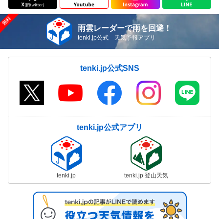
雨雲レーダーで雨を回避！
tenki.jp公式 天気予報アプリ
tenki.jp公式SNS
tenki.jp公式アプリ
tenki.jp
tenki.jp 登山天気