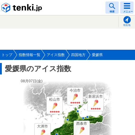
tenki.jp
検索
メニュー
現在地
トップ
指数情報一覧
アイス指数
四国地方
愛媛県
愛媛県のアイス指数
08月07日(
金
)
今治市
新居浜市
松山市
西条市
大洲市