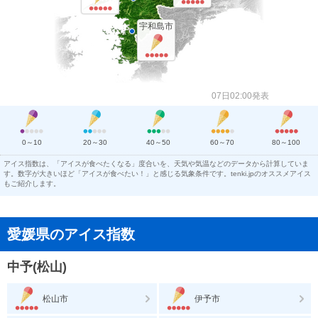
宇和島市
07日02:00発表
0～10
20～30
40～50
60～70
80～100
アイス指数は、「アイスが食べたくなる」度合いを、天気や気温などのデータから計算していま
す。数字が大きいほど「アイスが食べたい！」と感じる気象条件です。tenki.jpのオススメアイス
もご紹介します。
愛媛県のアイス指数
中予(松山)
松山市
伊予市