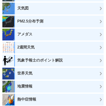
天気図
PM2.5分布予測
アメダス
2週間天気
気象予報士のポイント解説
世界天気
地震情報
熱中症情報