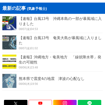
最新の記事
(気象予報士)
【速報】台風13号 沖縄本島の一部が暴風域に入
りました
08/07(金)04:53
【速報】台風13号 奄美大島が暴風域に入りまし
た
08/07(金)01:02
【速報】沖縄地方・奄美地方 「線状降水帯」発
生の可能性
08/06(木)23:48
熊本県で震度4の地震 津波の心配なし
08/06(木)19:56