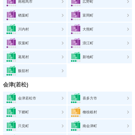
南相馬市
広野町
楢葉町
富岡町
川内村
大熊町
双葉町
浪江町
葛尾村
新地町
飯舘村
会津(若松)
会津若松市
喜多方市
下郷町
檜枝岐村
只見町
南会津町