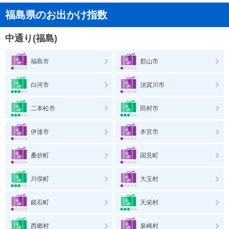
福島県のお出かけ指数
中通り(福島)
福島市
郡山市
白河市
須賀川市
二本松市
田村市
伊達市
本宮市
桑折町
国見町
川俣町
大玉村
鏡石町
天栄村
西郷村
泉崎村