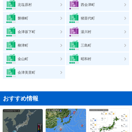
北塩原村
西会津町
磐梯町
猪苗代町
会津坂下町
湯川村
柳津町
三島町
金山町
昭和村
会津美里町
おすすめ情報