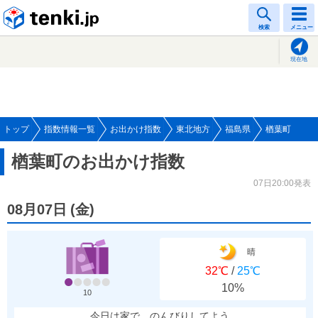
tenki.jp
検索
メニュー
現在地
トップ
指数情報一覧
お出かけ指数
東北地方
福島県
楢葉町
楢葉町のお出かけ指数
07日20:00発表
08月07日
(
金
)
晴
32℃
/
25℃
10%
10
今日は家で、のんびりしてよう