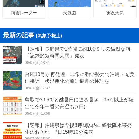
天気図
実況天気
雨雲レーダー
最新の記事
(気象予報士)
【速報】長野県で1時間に約100ミリの猛烈な雨
「記録的短時間大雨」発表
08/07(金)18:41
台風13号が再発達 非常に強い勢力で沖縄・奄美
に接近 状況悪化の前に避難の検討を
08/07(金)17:37
鳥取で39.6℃と酷暑日に迫る暑さ 35℃以上が続
出で今年一番の高温も(7日)
08/07(金)15:59
【速報】沖縄県は今後3時間以内に線状降水帯発
生のおそれ 7日15時10分発表