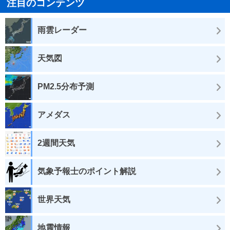
注目のコンテンツ
雨雲レーダー
天気図
PM2.5分布予測
アメダス
2週間天気
気象予報士のポイント解説
世界天気
地震情報