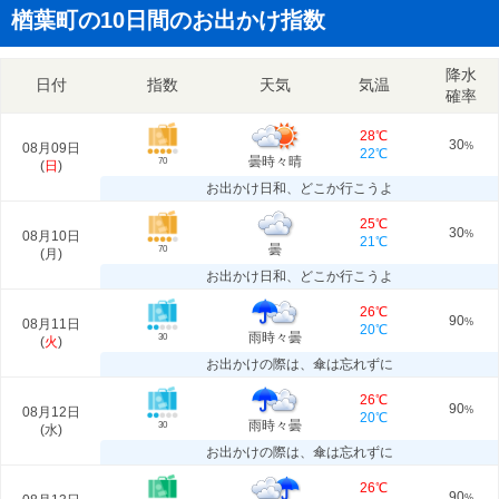
楢葉町の10日間のお出かけ指数
降水
日付
指数
天気
気温
確率
28℃
30
08月09日
%
22℃
曇時々晴
70
(
日
)
お出かけ日和、どこか行こうよ
25℃
30
08月10日
%
21℃
曇
70
(
月
)
お出かけ日和、どこか行こうよ
26℃
90
08月11日
%
20℃
雨時々曇
30
(
火
)
お出かけの際は、傘は忘れずに
26℃
90
08月12日
%
20℃
雨時々曇
30
(
水
)
お出かけの際は、傘は忘れずに
26℃
90
%