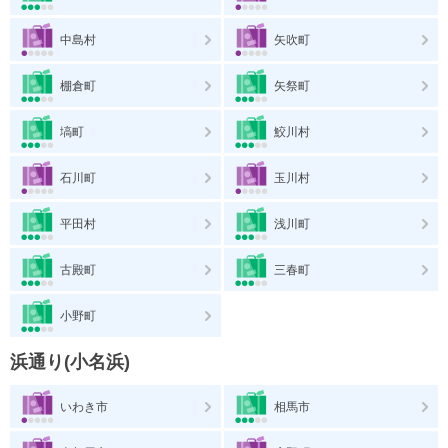
中島村
矢吹町
棚倉町
矢祭町
塙町
鮫川村
石川町
玉川村
平田村
浅川町
古殿町
三春町
小野町
浜通り(小名浜)
いわき市
相馬市