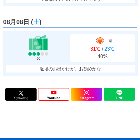
08月08日
(
土
)
晴
31℃
/
23℃
40%
60
近場のお出かけが、お勧めかな