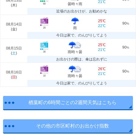
08月13日
21℃
曇時々雨
60
(
木
)
近場のお出かけが、お勧めかな
25℃
90
08月14日
%
22℃
雨
20
(
金
)
今日は家で、のんびりしてよう
25℃
90
08月15日
%
21℃
雨時々曇
30
(
土
)
お出かけの際は、傘は忘れずに
26℃
90
08月16日
%
21℃
雨時々曇
10
(
日
)
今日は家で、のんびりしてよう
楢葉町の6時間ごとの2週間天気はこちら
その他の市区町村のお出かけ指数