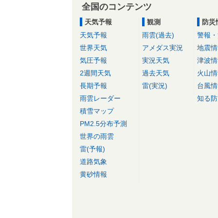
全国のコンテンツ
天気予報
観測
防災
天気予報
雨雲(過去)
警報・
世界天気
アメダス実況
地震情
気圧予報
実況天気
津波情
2週間天気
過去天気
火山情
長期予報
雷(実況)
台風情
雨雲レーダー
知る防
積雪マップ
PM2.5分布予測
世界の雨雲
雷(予報)
道路気象
黄砂情報