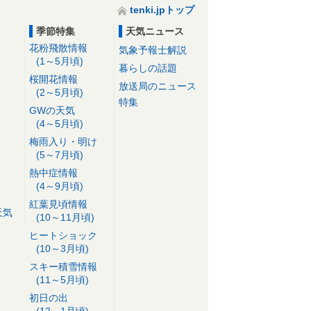
tenki.jpトップ
季節特集
天気ニュース
花粉飛散情報
気象予報士解説
(1～5月頃)
暮らしの話題
桜開花情報
放送局のニュース
(2～5月頃)
特集
GWの天気
(4～5月頃)
梅雨入り・明け
(5～7月頃)
熱中症情報
(4～9月頃)
紅葉見頃情報
天気
(10～11月頃)
ヒートショック
(10～3月頃)
スキー積雪情報
(11～5月頃)
初日の出