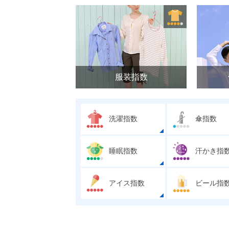
服装指数
洗濯指数
傘指数
睡眠指数
汗かき指
アイス指数
ビール指