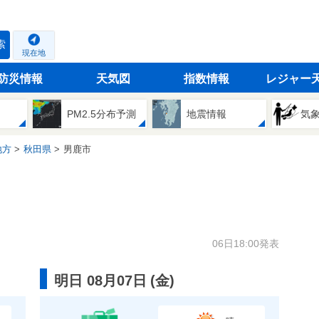
索
現在地
防災情報
天気図
指数情報
レジャー
PM2.5分布予測
地震情報
気
地方
秋田県
男鹿市
06日18:00発表
明日 08月07日
(
金
)