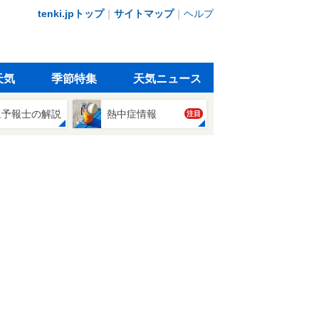
tenki.jpトップ
｜
サイトマップ
｜
ヘルプ
天気
季節特集
天気ニュース
象予報士の解説
熱中症情報
注目