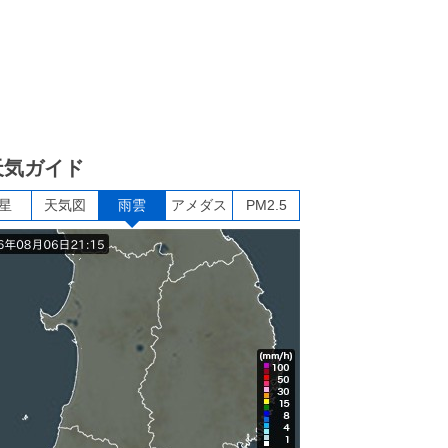
天気ガイド
星
天気図
雨雲
アメダス
PM2.5