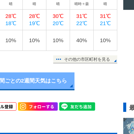
晴
晴
晴
晴時々曇
晴
28℃
28℃
30℃
31℃
31℃
18℃
19℃
20℃
22℃
21℃
10%
10%
10%
40%
10%
その他の市区町村を見る
時間ごとの2週間天気はこちら