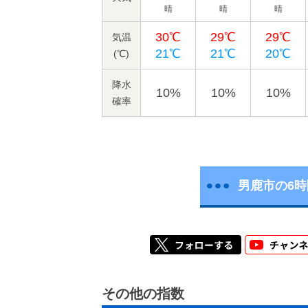
晴
晴
晴
30℃
29℃
29℃
気温
21℃
21℃
20℃
(℃)
降水
10%
10%
10%
確率
男鹿市の6
その他の指数