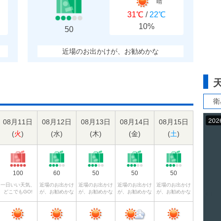
晴
31℃
/
22℃
10%
50
近場のお出かけが、お勧めかな
衛
08月11日
08月12日
08月13日
08月14日
08月15日
(
火
)
(
水
)
(
木
)
(
金
)
(
土
)
100
60
50
50
50
一日いい天気、
近場のお出かけ
近場のお出かけ
近場のお出かけ
近場のお出かけ
どこでもGO!
が、お勧めかな
が、お勧めかな
が、お勧めかな
が、お勧めかな