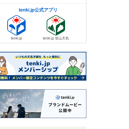
tenki.jp公式アプリ
tenki.jp
tenki.jp 登山天気