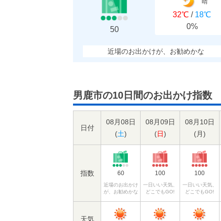
晴
32℃
/
18℃
0%
50
近場のお出かけが、お勧めかな
男鹿市の10日間のお出かけ指数
08月08日
08月09日
08月10日
日付
(
土
)
(
日
)
(
月
)
指数
60
100
100
近場のお出かけ
一日いい天気、
一日いい天気、
が、お勧めかな
どこでもGO!
どこでもGO!
天気