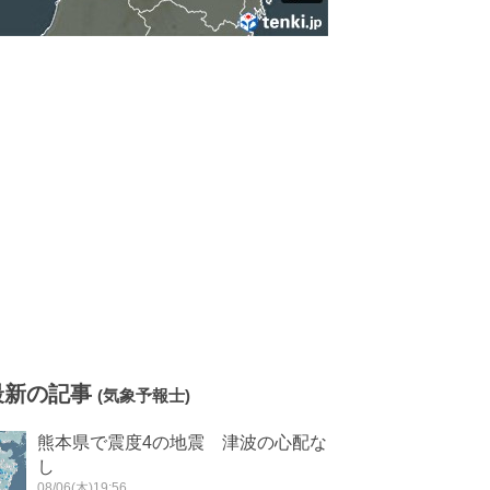
最新の記事
(気象予報士)
熊本県で震度4の地震 津波の心配な
し
08/06(木)19:56