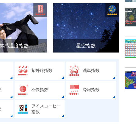
体感温度指数
星空指数
紫外線指数
洗車指数
数
不快指数
冷房指数
アイスコーヒー
数
指数