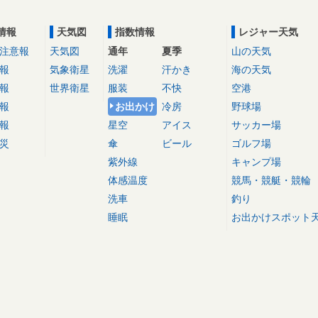
情報
天気図
指数情報
レジャー天気
注意報
天気図
通年
夏季
山の天気
報
気象衛星
洗濯
汗かき
海の天気
報
世界衛星
服装
不快
空港
報
お出かけ
冷房
野球場
報
星空
アイス
サッカー場
災
傘
ビール
ゴルフ場
紫外線
キャンプ場
体感温度
競馬・競艇・競輪
洗車
釣り
睡眠
お出かけスポット