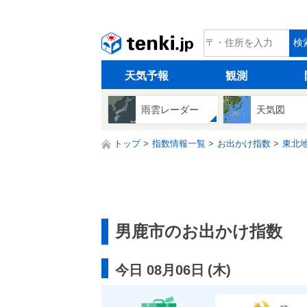
tenki.jp
検
天気予報
観測
雨雲レーダー
天気図
トップ
指数情報一覧
お出かけ指数
東北
男鹿市のお出かけ指数
今日 08月06日
(
木
)