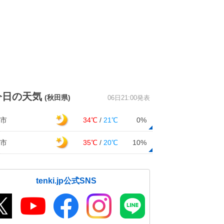
今日の天気
(秋田県)
06日21:00発表
市
34℃
/
21℃
0%
市
35℃
/
20℃
10%
tenki.jp公式SNS