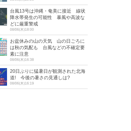
台風13号は沖縄・奄美に接近 線状
降水帯発生の可能性 暴風や高波な
どに厳重警戒
08/06(木)18:00
お盆休みの山の天気 山の日ごろに
は秋の気配も 台風などの不確定要
素に注意
08/06(木)16:38
20日ぶりに猛暑日が観測された北海
道! 今後の暑さの見通しは?
08/06(木)16:19