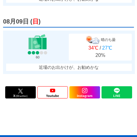
08月09日
(
日
)
晴のち曇
34℃
/
27℃
20%
60
近場のお出かけが、お勧めかな