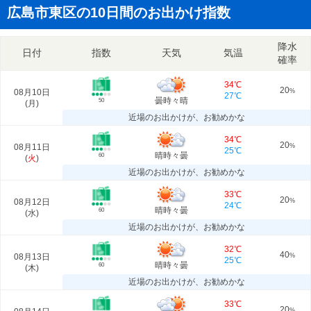
広島市東区の10日間のお出かけ指数
降水
日付
指数
天気
気温
確率
34℃
20
08月10日
%
27℃
曇時々晴
50
(
月
)
近場のお出かけが、お勧めかな
34℃
20
08月11日
%
25℃
晴時々曇
60
(
火
)
近場のお出かけが、お勧めかな
33℃
20
08月12日
%
24℃
晴時々曇
60
(
水
)
近場のお出かけが、お勧めかな
32℃
40
08月13日
%
25℃
晴時々曇
60
(
木
)
近場のお出かけが、お勧めかな
33℃
20
%