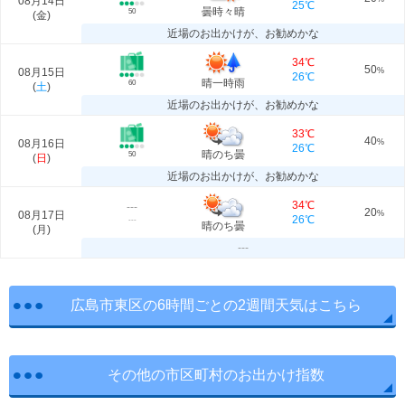
08月14日
25℃
曇時々晴
50
(
金
)
近場のお出かけが、お勧めかな
34℃
50
08月15日
%
26℃
晴一時雨
60
(
土
)
近場のお出かけが、お勧めかな
33℃
40
08月16日
%
26℃
晴のち曇
50
(
日
)
近場のお出かけが、お勧めかな
34℃
---
20
08月17日
%
26℃
---
晴のち曇
(
月
)
---
広島市東区の6時間ごとの2週間天気はこちら
その他の市区町村のお出かけ指数