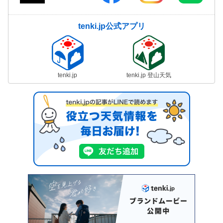
tenki.jp公式アプリ
tenki.jp
tenki.jp 登山天気