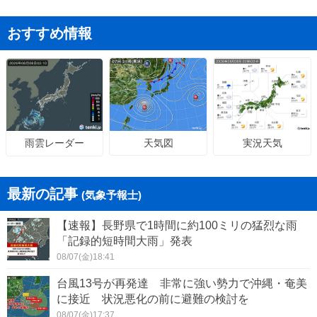
おすすめ情報
天気図
実況天気
雨雲レーダー
最新の記事
(気象予報士)
【速報】長野県で1時間に約100ミリの猛烈な雨
「記録的短時間大雨」発表
08/07(金)18:41
台風13号が再発達 非常に強い勢力で沖縄・奄美
に接近 状況悪化の前に避難の検討を
08/07(金)17:37