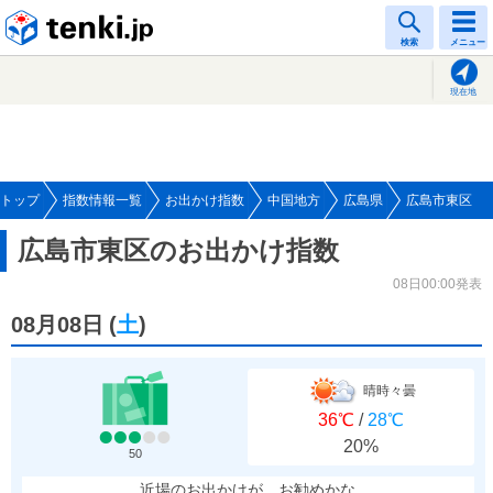
tenki.jp
検索
メニュー
現在地
トップ
指数情報一覧
お出かけ指数
中国地方
広島県
広島市東区
広島市東区のお出かけ指数
08日00:00発表
08月08日
(
土
)
晴時々曇
36℃
/
28℃
20%
50
近場のお出かけが、お勧めかな