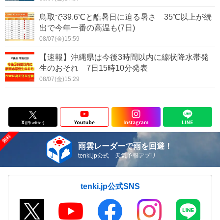
鳥取で39.6℃と酷暑日に迫る暑さ 35℃以上が続
出で今年一番の高温も(7日)
08/07(金)15:59
【速報】沖縄県は今後3時間以内に線状降水帯発
生のおそれ 7日15時10分発表
08/07(金)15:29
雨雲レーダーで雨を回避！
tenki.jp公式 天気予報アプリ
tenki.jp公式SNS