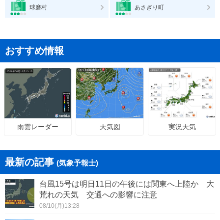
球磨村
あさぎり町
おすすめ情報
天気図
実況天気
雨雲レーダー
最新の記事
(気象予報士)
台風15号は明日11日の午後には関東へ上陸か 大
荒れの天気 交通への影響に注意
08/10(月)13:28