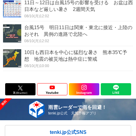
11日～12日は台風15号の影響を受ける お盆は西
日本など厳しい暑さ 2週間天気
08/10(月)12:02
台風15号 明日11日は関東・東北に接近・上陸の
おそれ 異例の進路で北陸へ
08/10(月)12:02
10日も西日本を中心に猛烈な暑さ 熊本35℃予
想 地震の被災地は熱中症に警戒
08/10(月)10:00
雨雲レーダーで雨を回避！
tenki.jp公式 天気予報アプリ
tenki.jp公式SNS