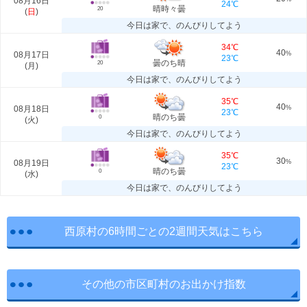
08月16日
24℃
晴時々曇
20
(
日
)
今日は家で、のんびりしてよう
34℃
40
08月17日
%
23℃
曇のち晴
20
(
月
)
今日は家で、のんびりしてよう
35℃
40
08月18日
%
23℃
晴のち曇
0
(
火
)
今日は家で、のんびりしてよう
35℃
30
08月19日
%
23℃
晴のち曇
0
(
水
)
今日は家で、のんびりしてよう
西原村の6時間ごとの2週間天気はこちら
その他の市区町村のお出かけ指数