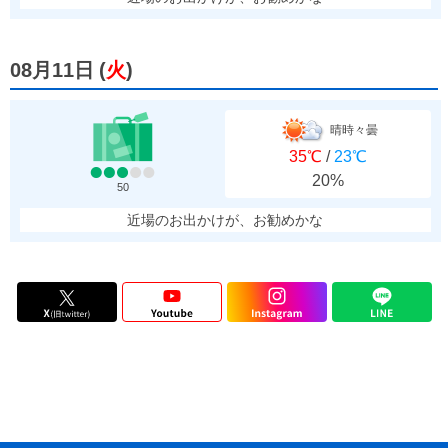
08月11日
(
火
)
晴時々曇
35℃
/
23℃
20%
50
近場のお出かけが、お勧めかな