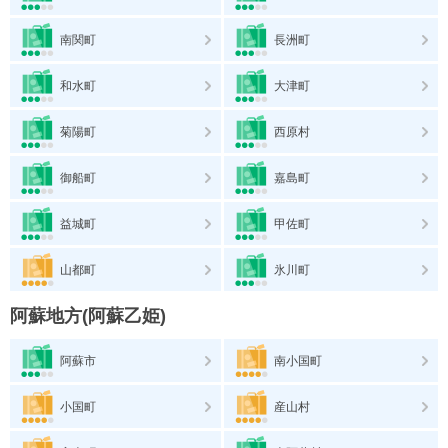
南関町
長洲町
和水町
大津町
菊陽町
西原村
御船町
嘉島町
益城町
甲佐町
山都町
氷川町
阿蘇地方(阿蘇乙姫)
阿蘇市
南小国町
小国町
産山村