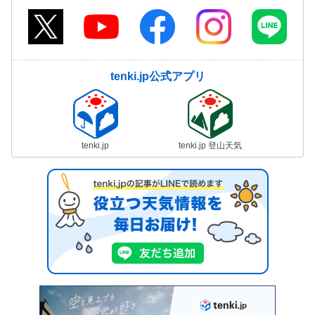
tenki.jp公式アプリ
tenki.jp
tenki.jp 登山天気