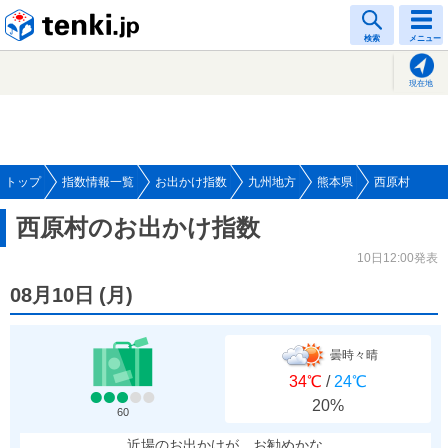
tenki.jp
検索
メニュー
現在地
トップ
指数情報一覧
お出かけ指数
九州地方
熊本県
西原村
西原村のお出かけ指数
10日12:00発表
08月10日
(
月
)
曇時々晴
34℃
/
24℃
20%
60
近場のお出かけが、お勧めかな