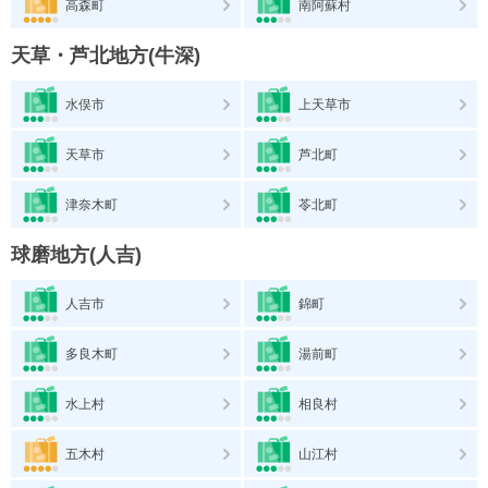
高森町
南阿蘇村
天草・芦北地方(牛深)
水俣市
上天草市
天草市
芦北町
津奈木町
苓北町
球磨地方(人吉)
人吉市
錦町
多良木町
湯前町
水上村
相良村
五木村
山江村