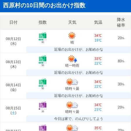
西原村の10日間のお出かけ指数
降水
日付
指数
天気
気温
確率
34℃
20
08月12日
%
19℃
晴
60
(
水
)
近場のお出かけが、お勧めかな
33℃
80
08月13日
%
22℃
晴一時雨
50
(
木
)
近場のお出かけが、お勧めかな
34℃
30
08月14日
%
22℃
晴時々曇
50
(
金
)
近場のお出かけが、お勧めかな
34℃
20
08月15日
%
23℃
晴時々曇
20
(
土
)
今日は家で、のんびりしてよう
35℃
20
%