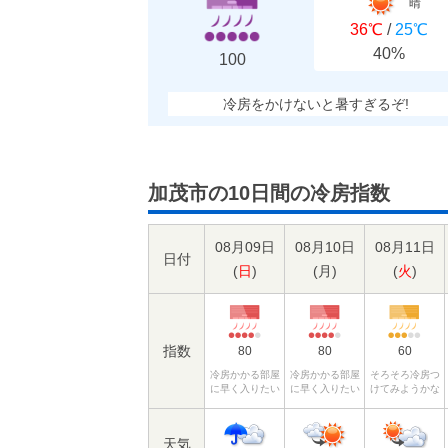
晴
36℃
/
25℃
40%
100
冷房をかけないと暑すぎるぞ!
加茂市の10日間の冷房指数
08月09日
08月10日
08月11日
日付
(
日
)
(
月
)
(
火
)
指数
80
80
60
冷房かかる部屋
冷房かかる部屋
そろそろ冷房つ
に早く入りたい
に早く入りたい
けてみようかな
天気