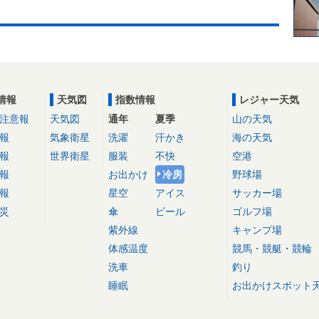
情報
天気図
指数情報
レジャー天気
注意報
天気図
通年
夏季
山の天気
報
気象衛星
洗濯
汗かき
海の天気
報
世界衛星
服装
不快
空港
報
お出かけ
冷房
野球場
報
星空
アイス
サッカー場
災
傘
ビール
ゴルフ場
紫外線
キャンプ場
体感温度
競馬・競艇・競輪
洗車
釣り
睡眠
お出かけスポット