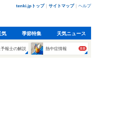
tenki.jpトップ
｜
サイトマップ
｜
ヘルプ
天気
季節特集
天気ニュース
象予報士の解説
熱中症情報
注目