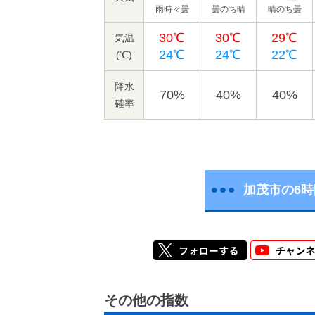
雨時々曇
曇のち晴
晴のち曇
30℃
30℃
29℃
気温
24℃
24℃
22℃
(℃)
降水
70%
40%
40%
確率
加茂市の6
その他の指数