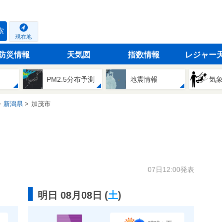
索
現在地
防災情報
天気図
指数情報
レジャー
PM2.5分布予測
地震情報
気
新潟県
加茂市
07日12:00発表
明日 08月08日
(
土
)