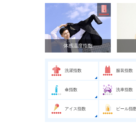
体感温度指数
洗濯指数
服装指数
傘指数
洗車指数
アイス指数
ビール指