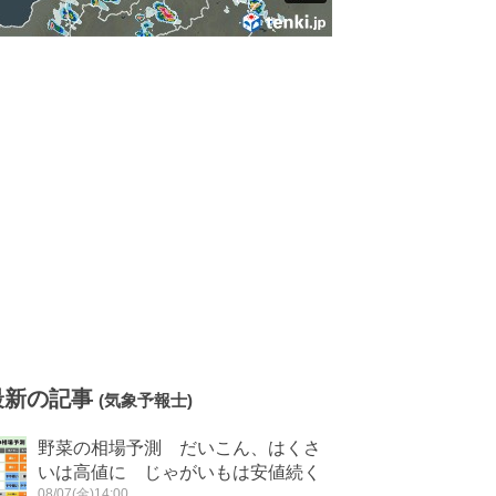
最新の記事
(気象予報士)
野菜の相場予測 だいこん、はくさ
いは高値に じゃがいもは安値続く
08/07(金)14:00