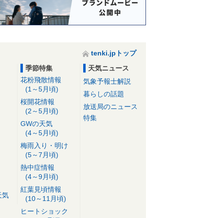
tenki.jpトップ
季節特集
天気ニュース
花粉飛散情報
気象予報士解説
(1～5月頃)
暮らしの話題
桜開花情報
放送局のニュース
(2～5月頃)
特集
GWの天気
(4～5月頃)
梅雨入り・明け
(5～7月頃)
熱中症情報
(4～9月頃)
紅葉見頃情報
天気
(10～11月頃)
ヒートショック