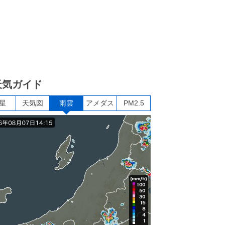
天気ガイド
星
天気図
雨雲
アメダス
PM2.5