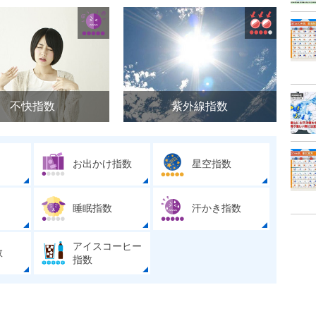
不快指数
紫外線指数
お出かけ指数
星空指数
睡眠指数
汗かき指数
アイスコーヒー
数
指数