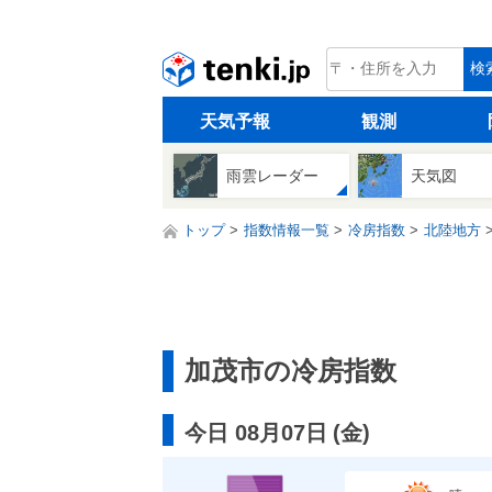
tenki.jp
検
天気予報
観測
雨雲レーダー
天気図
トップ
指数情報一覧
冷房指数
北陸地方
加茂市の冷房指数
今日 08月07日
(
金
)