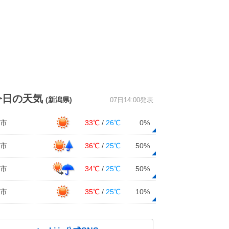
今日の天気
(新潟県)
07日14:00発表
市
33℃
/
26℃
0%
市
36℃
/
25℃
50%
市
34℃
/
25℃
50%
市
35℃
/
25℃
10%