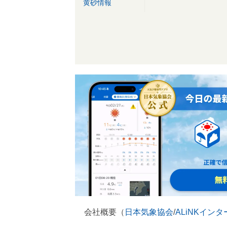
黄砂情報
会社概要（
日本気象協会
/
ALiNKイン