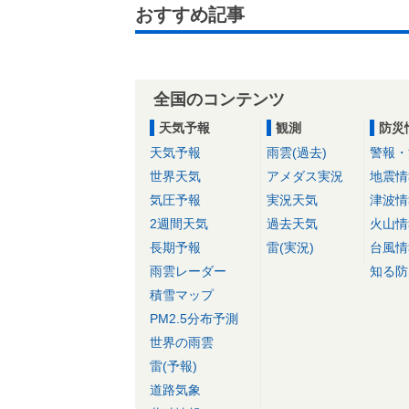
おすすめ記事
全国のコンテンツ
天気予報
観測
防災
天気予報
雨雲(過去)
警報・
世界天気
アメダス実況
地震情
気圧予報
実況天気
津波情
2週間天気
過去天気
火山情
長期予報
雷(実況)
台風情
雨雲レーダー
知る防
積雪マップ
PM2.5分布予測
世界の雨雲
雷(予報)
道路気象