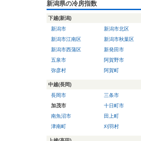
新潟県の冷房指数
下越(新潟)
新潟市
新潟市北区
新潟市江南区
新潟市秋葉区
新潟市西蒲区
新発田市
五泉市
阿賀野市
弥彦村
阿賀町
中越(長岡)
長岡市
三条市
加茂市
十日町市
南魚沼市
田上町
津南町
刈羽村
上越(高田)