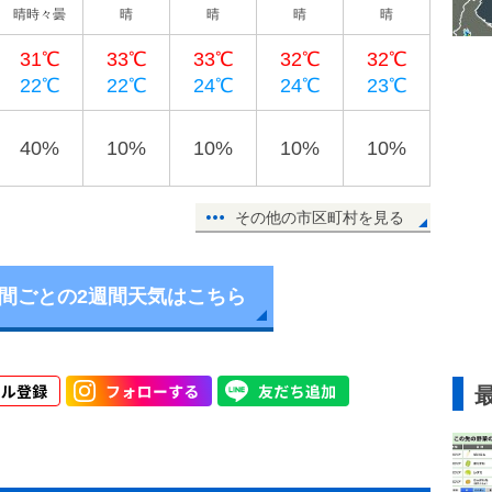
晴時々曇
晴
晴
晴
晴
31℃
33℃
33℃
32℃
32℃
22℃
22℃
24℃
24℃
23℃
40%
10%
10%
10%
10%
その他の市区町村を見る
時間ごとの2週間天気はこちら