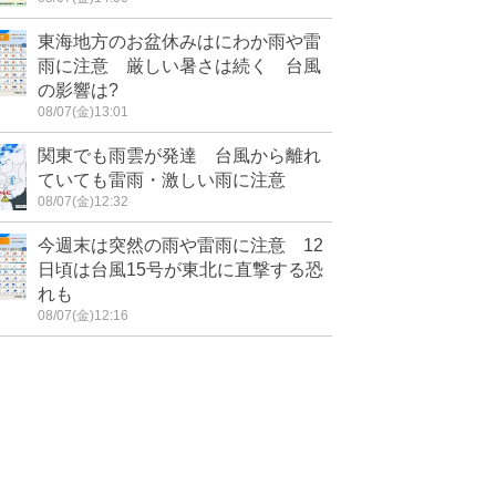
東海地方のお盆休みはにわか雨や雷
雨に注意 厳しい暑さは続く 台風
の影響は?
08/07(金)13:01
関東でも雨雲が発達 台風から離れ
ていても雷雨・激しい雨に注意
08/07(金)12:32
今週末は突然の雨や雷雨に注意 12
日頃は台風15号が東北に直撃する恐
れも
08/07(金)12:16