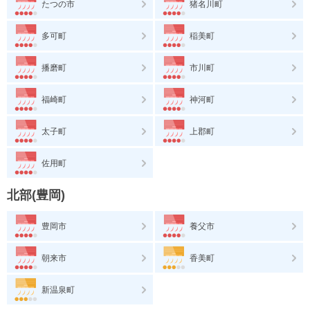
たつの市
猪名川町
多可町
稲美町
播磨町
市川町
福崎町
神河町
太子町
上郡町
佐用町
北部(豊岡)
豊岡市
養父市
朝来市
香美町
新温泉町