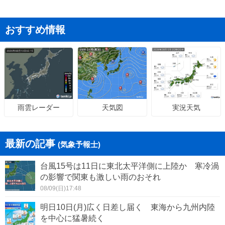
おすすめ情報
天気図
実況天気
雨雲レーダー
最新の記事
(気象予報士)
台風15号は11日に東北太平洋側に上陸か 寒冷渦
の影響で関東も激しい雨のおそれ
08/09(日)17:48
明日10日(月)広く日差し届く 東海から九州内陸
を中心に猛暑続く