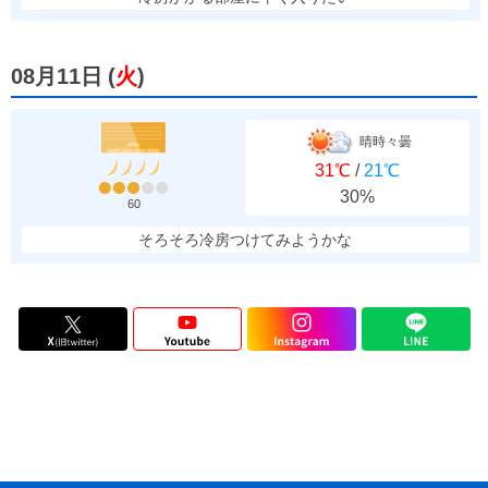
08月11日
(
火
)
晴時々曇
31℃
/
21℃
30%
60
そろそろ冷房つけてみようかな