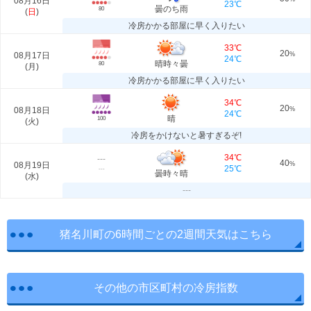
08月16日
23℃
曇のち雨
80
(
日
)
冷房かかる部屋に早く入りたい
33℃
20
08月17日
%
24℃
晴時々曇
80
(
月
)
冷房かかる部屋に早く入りたい
34℃
20
08月18日
%
24℃
晴
100
(
火
)
冷房をかけないと暑すぎるぞ!
34℃
---
40
08月19日
%
25℃
---
曇時々晴
(
水
)
---
猪名川町の6時間ごとの2週間天気はこちら
その他の市区町村の冷房指数