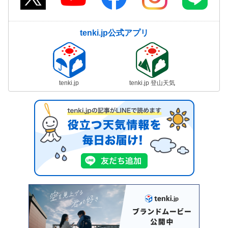
tenki.jp公式アプリ
tenki.jp
tenki.jp 登山天気