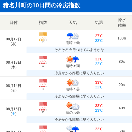
猪名川町の10日間の冷房指数
降水
日付
指数
天気
気温
確率
27℃
100
08月12日
%
22℃
雨時々曇
60
(
水
)
そろそろ冷房つけてみようかな
31℃
80
08月13日
%
22℃
晴時々雨
80
(
木
)
冷房かかる部屋に早く入りたい
33℃
20
08月14日
%
22℃
晴時々曇
80
(
金
)
冷房かかる部屋に早く入りたい
33℃
40
08月15日
%
23℃
晴のち曇
80
(
土
)
冷房かかる部屋に早く入りたい
33℃
50
%