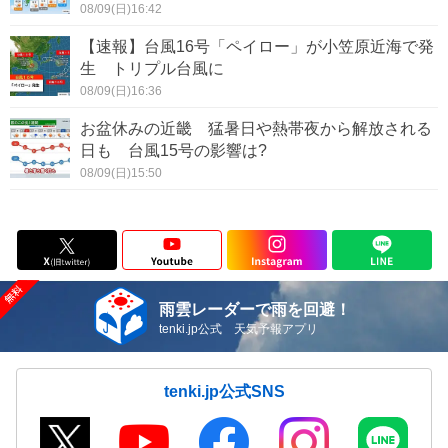
08/09(日)16:42
【速報】台風16号「ペイロー」が小笠原近海で発
生 トリプル台風に
08/09(日)16:36
お盆休みの近畿 猛暑日や熱帯夜から解放される
日も 台風15号の影響は?
08/09(日)15:50
雨雲レーダーで雨を回避！
tenki.jp公式 天気予報アプリ
tenki.jp公式SNS