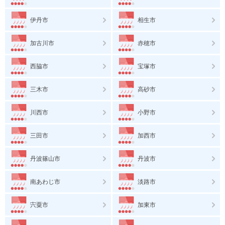
伊丹市
相生市
加古川市
赤穂市
西脇市
宝塚市
三木市
高砂市
川西市
小野市
三田市
加西市
丹波篠山市
丹波市
南あわじ市
淡路市
宍粟市
加東市