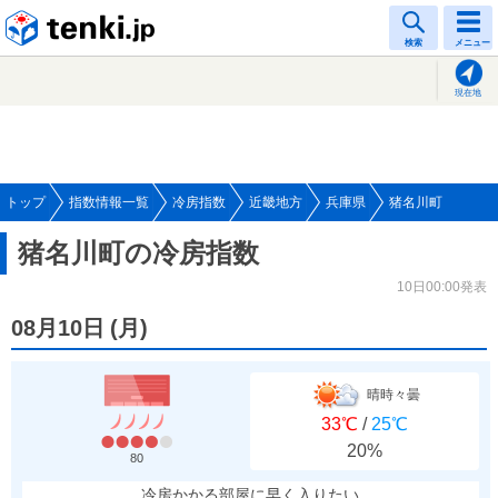
tenki.jp
検索
メニュー
現在地
トップ
指数情報一覧
冷房指数
近畿地方
兵庫県
猪名川町
猪名川町の冷房指数
10日00:00発表
08月10日
(
月
)
晴時々曇
33℃
/
25℃
20%
80
冷房かかる部屋に早く入りたい