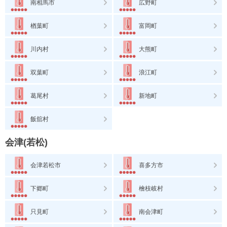
南相馬市
広野町
楢葉町
富岡町
川内村
大熊町
双葉町
浪江町
葛尾村
新地町
飯舘村
会津(若松)
会津若松市
喜多方市
下郷町
檜枝岐村
只見町
南会津町