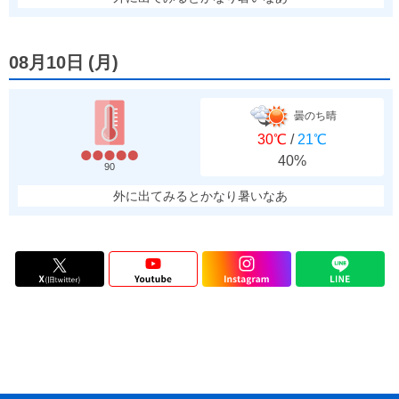
08月10日
(
月
)
曇のち晴
30℃
/
21℃
40%
90
外に出てみるとかなり暑いなあ