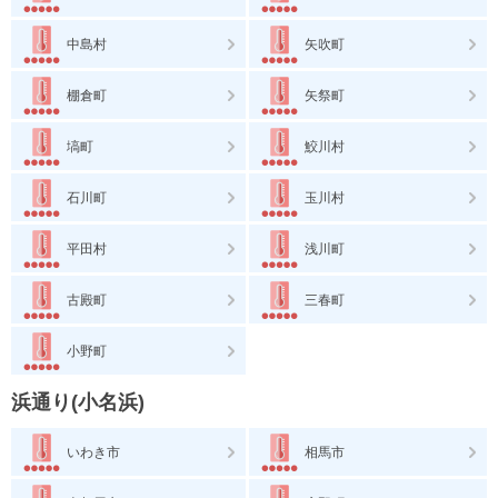
中島村
矢吹町
棚倉町
矢祭町
塙町
鮫川村
石川町
玉川村
平田村
浅川町
古殿町
三春町
小野町
浜通り(小名浜)
いわき市
相馬市