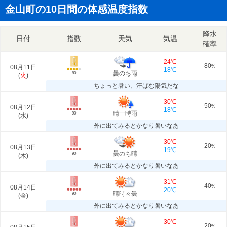
金山町の10日間の体感温度指数
降水
日付
指数
天気
気温
確率
24℃
80
08月11日
%
18℃
曇のち雨
80
(
火
)
ちょっと暑い、汗ばむ陽気だな
30℃
50
08月12日
%
18℃
晴一時雨
90
(
水
)
外に出てみるとかなり暑いなあ
30℃
20
08月13日
%
19℃
曇のち晴
90
(
木
)
外に出てみるとかなり暑いなあ
31℃
40
08月14日
%
20℃
晴時々曇
90
(
金
)
外に出てみるとかなり暑いなあ
30℃
20
%