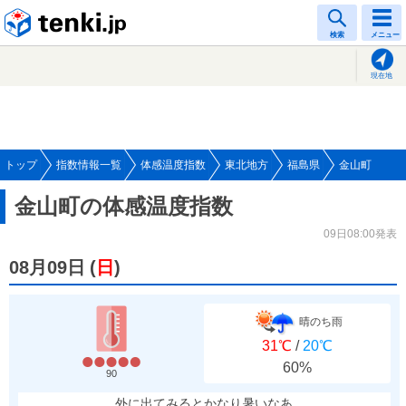
tenki.jp
検索
メニュー
現在地
トップ
指数情報一覧
体感温度指数
東北地方
福島県
金山町
金山町の体感温度指数
09日08:00発表
08月09日
(
日
)
晴のち雨
31℃
/
20℃
60%
90
外に出てみるとかなり暑いなあ