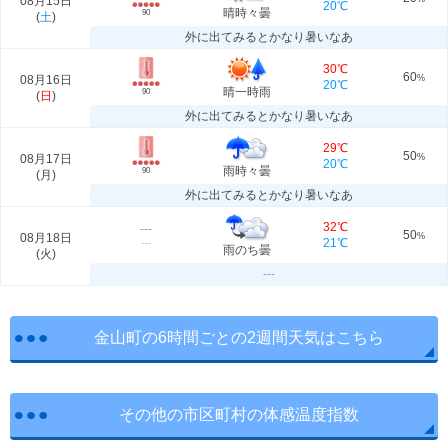
08月15日
20℃
晴時々曇
90
(
土
)
外に出てみるとかなり暑いなあ
30℃
60
08月16日
%
20℃
晴一時雨
90
(
日
)
外に出てみるとかなり暑いなあ
29℃
50
08月17日
%
20℃
雨時々曇
90
(
月
)
外に出てみるとかなり暑いなあ
32℃
---
50
08月18日
%
21℃
---
雨のち曇
(
火
)
---
金山町の6時間ごとの2週間天気はこちら
その他の市区町村の体感温度指数