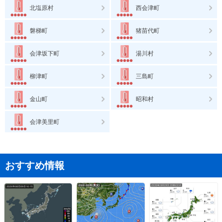
北塩原村
西会津町
磐梯町
猪苗代町
会津坂下町
湯川村
柳津町
三島町
金山町
昭和村
会津美里町
おすすめ情報