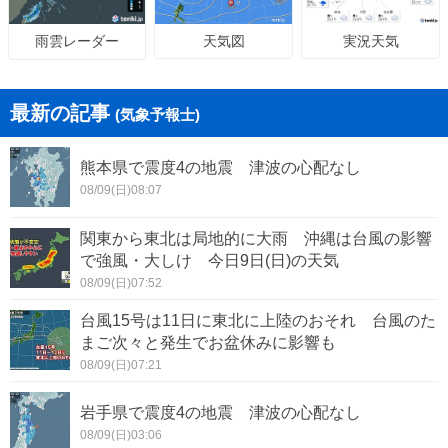
天気図
実況天気
雨雲レーダー
最新の記事
(気象予報士)
熊本県で震度4の地震 津波の心配なし
08/09(日)08:07
関東から東北は局地的に大雨 沖縄は台風の影響
で強風・大しけ 今日9日(日)の天気
08/09(日)07:52
台風15号は11日に東北に上陸のおそれ 台風のた
まご次々と発生でお盆休みに影響も
08/09(日)07:21
岩手県で震度4の地震 津波の心配なし
08/09(日)03:06