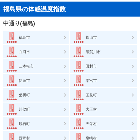
福島県の体感温度指数
中通り(福島)
福島市
郡山市
白河市
須賀川市
二本松市
田村市
伊達市
本宮市
桑折町
国見町
川俣町
大玉村
鏡石町
天栄村
西郷村
泉崎村