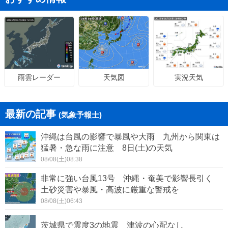
天気図
実況天気
雨雲レーダー
最新の記事
(気象予報士)
沖縄は台風の影響で暴風や大雨 九州から関東は
猛暑・急な雨に注意 8日(土)の天気
08/08(土)08:38
非常に強い台風13号 沖縄・奄美で影響長引く
土砂災害や暴風・高波に厳重な警戒を
08/08(土)06:43
茨城県で震度3の地震 津波の心配なし