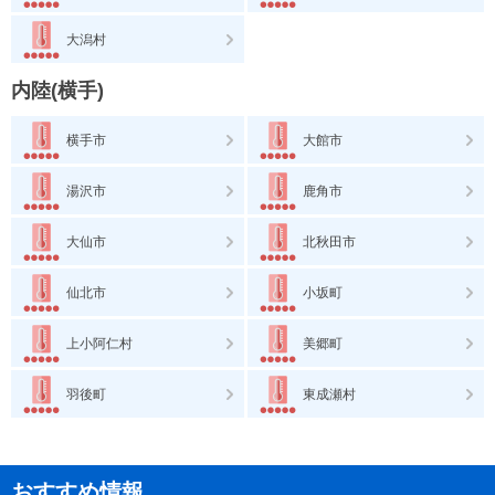
大潟村
内陸(横手)
横手市
大館市
湯沢市
鹿角市
大仙市
北秋田市
仙北市
小坂町
上小阿仁村
美郷町
羽後町
東成瀬村
おすすめ情報