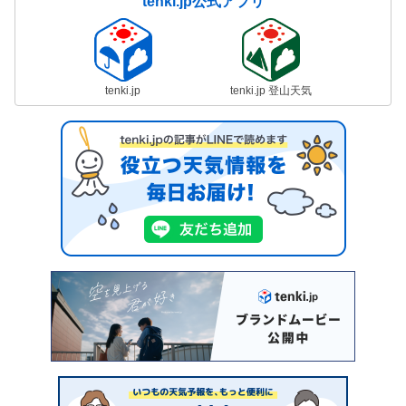
tenki.jp公式アプリ
tenki.jp
tenki.jp 登山天気