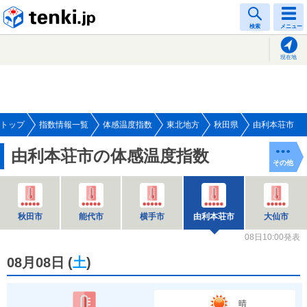
tenki.jp
検索
メニュー
現在地
トップ
指数情報一覧
体感温度指数
東北地方
秋田県
由利本荘市
由利本荘市の体感温度指数
その他
秋田市
能代市
横手市
由利本荘市
大仙市
08日10:00発表
08月08日
(
土
)
晴