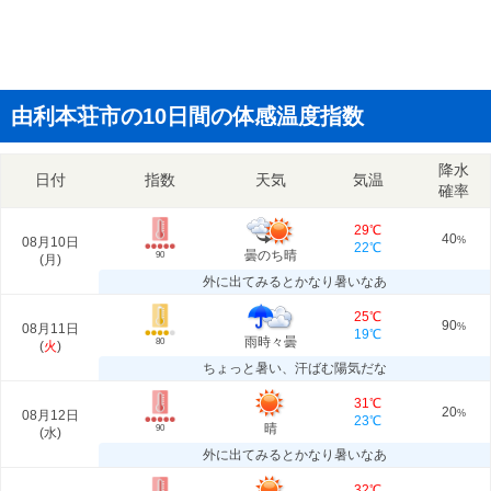
由利本荘市の10日間の体感温度指数
降水
日付
指数
天気
気温
確率
29℃
40
08月10日
%
22℃
曇のち晴
90
(
月
)
外に出てみるとかなり暑いなあ
25℃
90
08月11日
%
19℃
雨時々曇
80
(
火
)
ちょっと暑い、汗ばむ陽気だな
31℃
20
08月12日
%
23℃
晴
90
(
水
)
外に出てみるとかなり暑いなあ
32℃