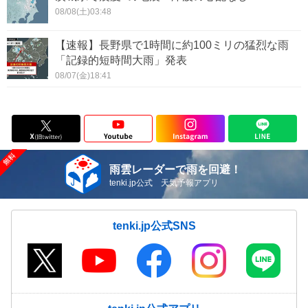
08/08(土)03:48
【速報】長野県で1時間に約100ミリの猛烈な雨
「記録的短時間大雨」発表
08/07(金)18:41
雨雲レーダーで雨を回避！
tenki.jp公式 天気予報アプリ
tenki.jp公式SNS