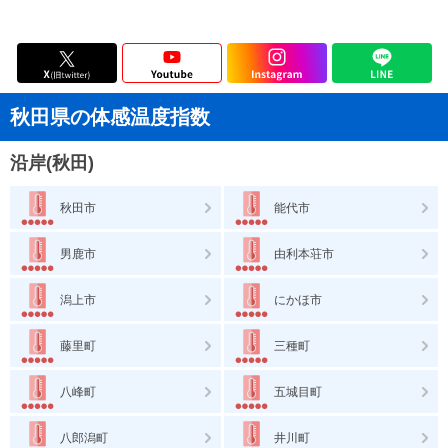
秋田県の体感温度指数
沿岸(秋田)
秋田市
能代市
男鹿市
由利本荘市
潟上市
にかほ市
藤里町
三種町
八峰町
五城目町
八郎潟町
井川町