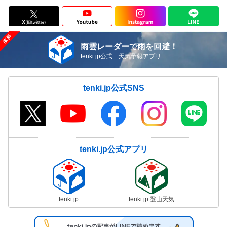
雨雲レーダーで雨を回避！
tenki.jp公式 天気予報アプリ
tenki.jp公式SNS
tenki.jp公式アプリ
tenki.jp
tenki.jp 登山天気