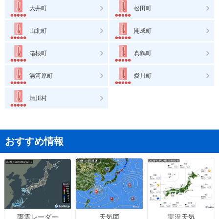
大井町
松田町
山北町
開成町
箱根町
真鶴町
湯河原町
愛川町
清川村
おすすめ情報
天気図
実況天気
雨雲レーダー