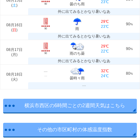
08月15日
23℃
曇のち雨
90
(
土
)
外に出てみるとかなり暑いなあ
29℃
90
08月16日
%
23℃
雨
90
(
日
)
外に出てみるとかなり暑いなあ
29℃
90
08月17日
%
22℃
雨のち曇
90
(
月
)
外に出てみるとかなり暑いなあ
32℃
---
80
08月18日
%
24℃
---
曇時々雨
(
火
)
---
横浜市西区の6時間ごとの2週間天気はこちら
その他の市区町村の体感温度指数