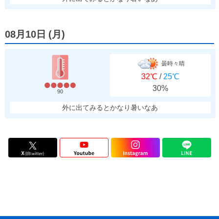
08月10日
(
月
)
曇時々晴
32℃
/
25℃
30%
90
外に出てみるとかなり暑いなあ