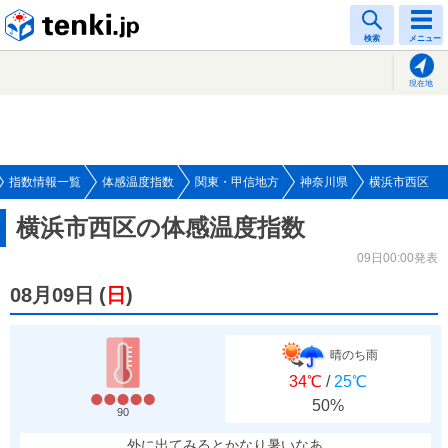
tenki.jp
検索
メニュー
現在地
指数情報一覧
体感温度指数
関東・甲信地方
神奈川県
横浜市西区
横浜市西区の体感温度指数
09日00:00発表
08月09日
(
日
)
晴のち雨
34℃
/
25℃
50%
90
外に出てみるとかなり暑いなあ