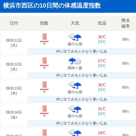
横浜市西区の10日間の体感温度指数
降水
日付
指数
天気
気温
確率
30℃
90
08月11日
%
23℃
曇のち雨
90
(
火
)
外に出てみるとかなり暑いなあ
27℃
90
08月12日
%
23℃
雨時々曇
90
(
水
)
外に出てみるとかなり暑いなあ
30℃
80
08月13日
%
23℃
曇のち雨
90
(
木
)
外に出てみるとかなり暑いなあ
31℃
90
08月14日
%
24℃
曇のち雨
90
(
金
)
外に出てみるとかなり暑いなあ
28℃
90
%