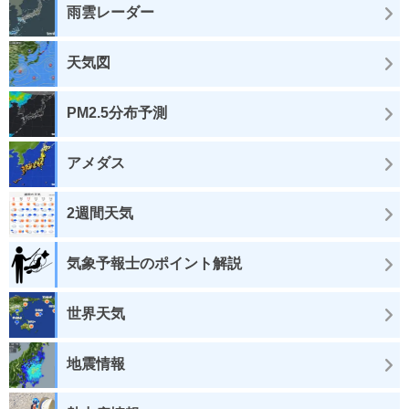
雨雲レーダー
天気図
PM2.5分布予測
アメダス
2週間天気
気象予報士のポイント解説
世界天気
地震情報