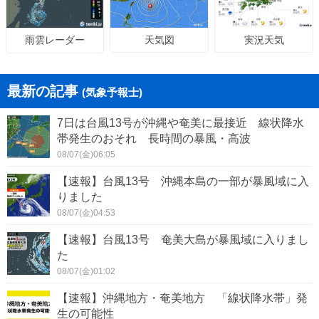
天気図
実況天気
雨雲レーダー
最新の記事
(気象予報士)
7日は台風13号が沖縄や奄美に最接近 線状降水
帯発生のおそれ 長時間の暴風・高波
08/07(金)06:05
【速報】台風13号 沖縄本島の一部が暴風域に入
りました
08/07(金)04:53
【速報】台風13号 奄美大島が暴風域に入りまし
た
08/07(金)01:02
【速報】沖縄地方・奄美地方 「線状降水帯」発
生の可能性