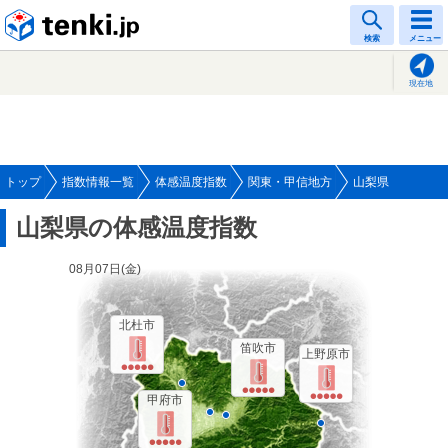
tenki.jp
検索
メニュー
現在地
トップ
指数情報一覧
体感温度指数
関東・甲信地方
山梨県
山梨県の体感温度指数
08月07日(
金
)
北杜市
笛吹市
上野原市
甲府市