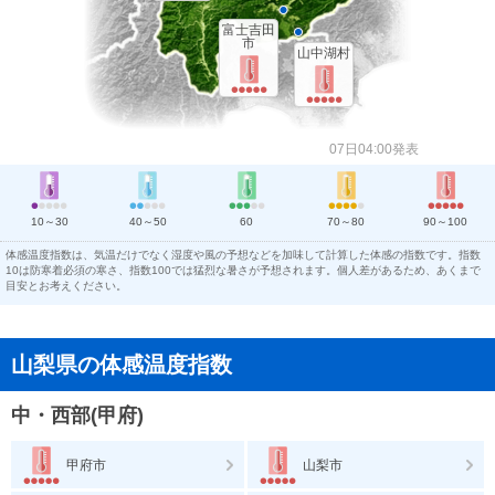
富士吉田
市
山中湖村
07日04:00発表
10～30
40～50
60
70～80
90～100
体感温度指数は、気温だけでなく湿度や風の予想などを加味して計算した体感の指数です。指数
10は防寒着必須の寒さ、指数100では猛烈な暑さが予想されます。個人差があるため、あくまで
目安とお考えください。
山梨県の体感温度指数
中・西部(甲府)
甲府市
山梨市