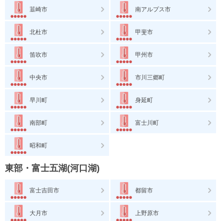
韮崎市
南アルプス市
北杜市
甲斐市
笛吹市
甲州市
中央市
市川三郷町
早川町
身延町
南部町
富士川町
昭和町
東部・富士五湖(河口湖)
富士吉田市
都留市
大月市
上野原市