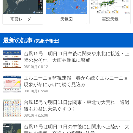
天気図
実況天気
雨雲レーダー
最新の記事
(気象予報士)
台風15号 明日11日午後に関東や東北に接近・上
陸のおそれ 大雨や暴風に警戒
08/10(月)18:12
エルニーニョ監視速報 春から続くエルニーニョ
現象が冬にかけて続く見込み
08/10(月)15:40
台風15号で明日11日は関東・東北で大荒れ 通過
後もお盆は天気ぐずつく
08/10(月)15:06
台風15号は明日11日の午後には関東へ上陸か 大