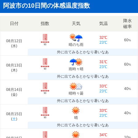
阿波市の10日間の体感温度指数
降水
日付
指数
天気
気温
確率
32℃
60
08月12日
%
23℃
晴のち雨
90
(
水
)
外に出てみるとかなり暑いなあ
31℃
60
08月13日
%
23℃
雨時々晴
90
(
木
)
外に出てみるとかなり暑いなあ
33℃
40
08月14日
%
23℃
晴時々曇
90
(
金
)
外に出てみるとかなり暑いなあ
33℃
40
08月15日
%
23℃
晴
90
(
土
)
外に出てみるとかなり暑いなあ
34℃
10
%