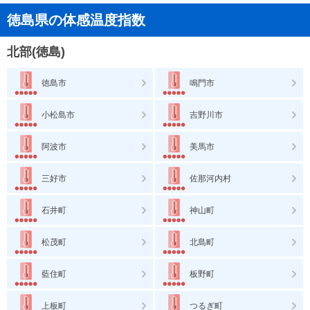
徳島県の体感温度指数
北部(徳島)
徳島市
鳴門市
小松島市
吉野川市
阿波市
美馬市
三好市
佐那河内村
石井町
神山町
松茂町
北島町
藍住町
板野町
上板町
つるぎ町