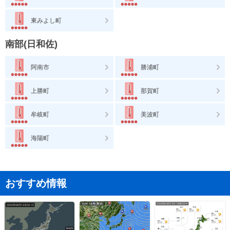
東みよし町
南部(日和佐)
阿南市
勝浦町
上勝町
那賀町
牟岐町
美波町
海陽町
おすすめ情報