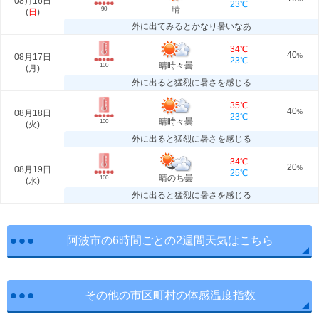
08月16日
23℃
晴
90
(
日
)
外に出てみるとかなり暑いなあ
34℃
40
08月17日
%
23℃
晴時々曇
100
(
月
)
外に出ると猛烈に暑さを感じる
35℃
40
08月18日
%
23℃
晴時々曇
100
(
火
)
外に出ると猛烈に暑さを感じる
34℃
20
08月19日
%
25℃
晴のち曇
100
(
水
)
外に出ると猛烈に暑さを感じる
阿波市の6時間ごとの2週間天気はこちら
その他の市区町村の体感温度指数