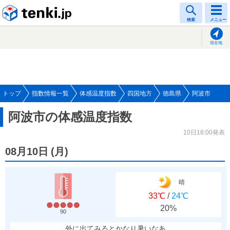
tenki.jp
検索
メニュー
現在地
トップ
指数情報一覧
体感温度指数
四国地方
徳島県
阿波市
阿波市の体感温度指数
10日18:00発表
08月10日
(
月
)
晴
33℃
/
24℃
20%
90
外に出てみるとかなり暑いなあ