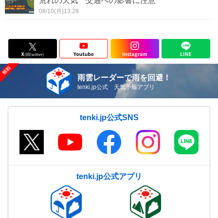
荒れの天気 交通への影響に注意
08/10(月)13:28
雨雲レーダーで雨を回避！
tenki.jp公式 天気予報アプリ
tenki.jp公式SNS
tenki.jp公式アプリ