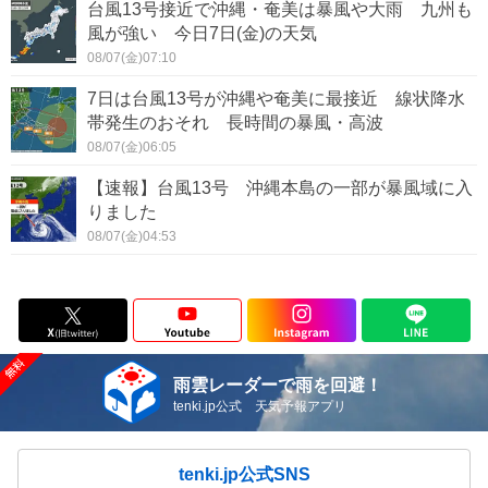
台風13号接近で沖縄・奄美は暴風や大雨 九州も
風が強い 今日7日(金)の天気
08/07(金)07:10
7日は台風13号が沖縄や奄美に最接近 線状降水
帯発生のおそれ 長時間の暴風・高波
08/07(金)06:05
【速報】台風13号 沖縄本島の一部が暴風域に入
りました
08/07(金)04:53
雨雲レーダーで雨を回避！
tenki.jp公式 天気予報アプリ
tenki.jp公式SNS