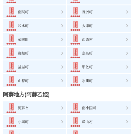
南関町
長洲町
和水町
大津町
菊陽町
西原村
御船町
嘉島町
益城町
甲佐町
山都町
氷川町
阿蘇地方(阿蘇乙姫)
阿蘇市
南小国町
小国町
産山村