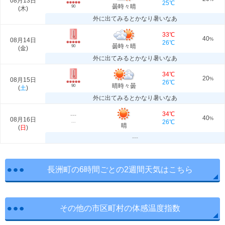
08月13日
25℃
曇時々晴
90
(
木
)
外に出てみるとかなり暑いなあ
33℃
40
08月14日
%
26℃
曇時々晴
90
(
金
)
外に出てみるとかなり暑いなあ
34℃
20
08月15日
%
26℃
晴時々曇
90
(
土
)
外に出てみるとかなり暑いなあ
34℃
---
40
08月16日
%
26℃
---
晴
(
日
)
---
長洲町の6時間ごとの2週間天気はこちら
その他の市区町村の体感温度指数