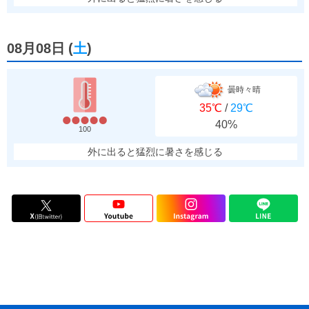
08月08日
(
土
)
曇時々晴
35℃
/
29℃
40%
100
外に出ると猛烈に暑さを感じる