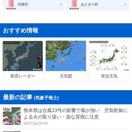
球磨村
あさぎり町
おすすめ情報
天気図
実況天気
雨雲レーダー
最新の記事
(気象予報士)
熊本県は台風13号の影響で風が強い 空気乾燥に
よる火の取り扱い・急な雷雨に注意
08/07(金)09:49