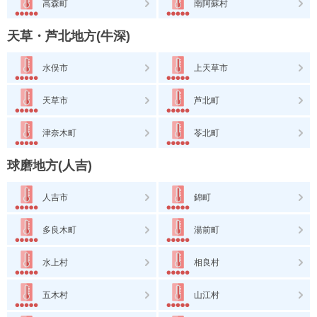
高森町
南阿蘇村
天草・芦北地方(牛深)
水俣市
上天草市
天草市
芦北町
津奈木町
苓北町
球磨地方(人吉)
人吉市
錦町
多良木町
湯前町
水上村
相良村
五木村
山江村