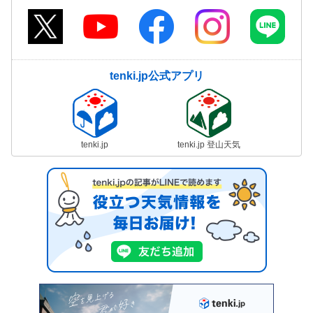
tenki.jp公式アプリ
tenki.jp
tenki.jp 登山天気