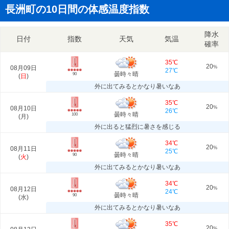
長洲町の10日間の体感温度指数
降水
日付
指数
天気
気温
確率
35℃
20
08月09日
%
27℃
曇時々晴
90
(
日
)
外に出てみるとかなり暑いなあ
35℃
20
08月10日
%
26℃
曇時々晴
100
(
月
)
外に出ると猛烈に暑さを感じる
34℃
20
08月11日
%
25℃
曇時々晴
90
(
火
)
外に出てみるとかなり暑いなあ
34℃
20
08月12日
%
24℃
曇時々晴
90
(
水
)
外に出てみるとかなり暑いなあ
35℃
20
%