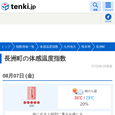
tenki.jp
検索
メニュー
現在地
トップ
指数情報一覧
体感温度指数
九州地方
熊本県
長洲町
長洲町の体感温度指数
07日08:00発表
08月07日
(
金
)
晴のち曇
36℃
/
29℃
20%
100
外に出ると猛烈に暑さを感じる