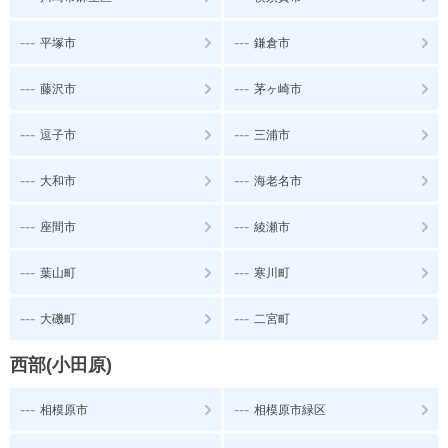
---
---
平塚市
鎌倉市
---
---
藤沢市
茅ヶ崎市
---
---
逗子市
三浦市
---
---
大和市
海老名市
---
---
座間市
綾瀬市
---
---
葉山町
寒川町
---
---
大磯町
二宮町
西部(小田原)
---
---
相模原市
相模原市緑区