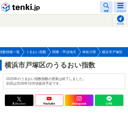
tenki.jp
検索
メニュー
現在地
指数情報一覧
うるおい指数
関東・甲信地方
神奈川県
横浜市戸塚区
横浜市戸塚区のうるおい指数
2025年のうるおい指数指数の更新は終了しました。
次回は2026年10月頃提供予定です。