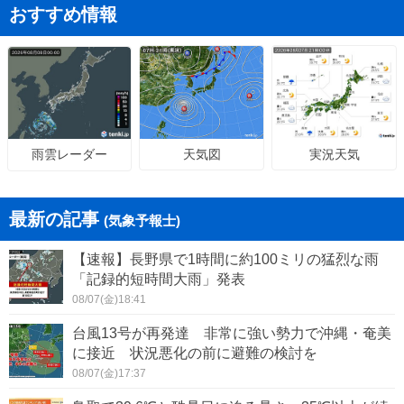
おすすめ情報
天気図
実況天気
雨雲レーダー
最新の記事
(気象予報士)
【速報】長野県で1時間に約100ミリの猛烈な雨
「記録的短時間大雨」発表
08/07(金)18:41
台風13号が再発達 非常に強い勢力で沖縄・奄美
に接近 状況悪化の前に避難の検討を
08/07(金)17:37