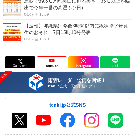
鳥取で39.6℃と酷暑日に迫る暑さ 35℃以上が続
出で今年一番の高温も(7日)
08/07(金)15:59
【速報】沖縄県は今後3時間以内に線状降水帯発
生のおそれ 7日15時10分発表
08/07(金)15:29
雨雲レーダーで雨を回避！
tenki.jp公式 天気予報アプリ
tenki.jp公式SNS