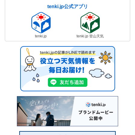
tenki.jp公式アプリ
tenki.jp
tenki.jp 登山天気