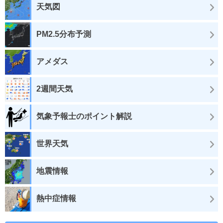
天気図
PM2.5分布予測
アメダス
2週間天気
気象予報士のポイント解説
世界天気
地震情報
熱中症情報