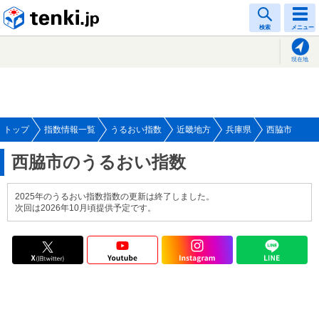
tenki.jp
検索
メニュー
現在地
トップ
指数情報一覧
うるおい指数
近畿地方
兵庫県
西脇市
西脇市のうるおい指数
2025年のうるおい指数指数の更新は終了しました。
次回は2026年10月頃提供予定です。