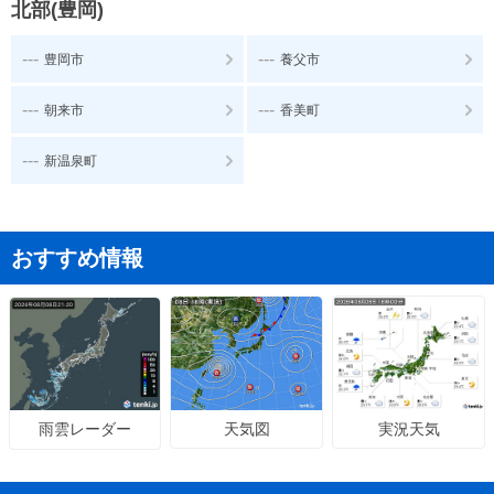
北部(豊岡)
---
---
豊岡市
養父市
---
---
朝来市
香美町
---
新温泉町
おすすめ情報
天気図
実況天気
雨雲レーダー