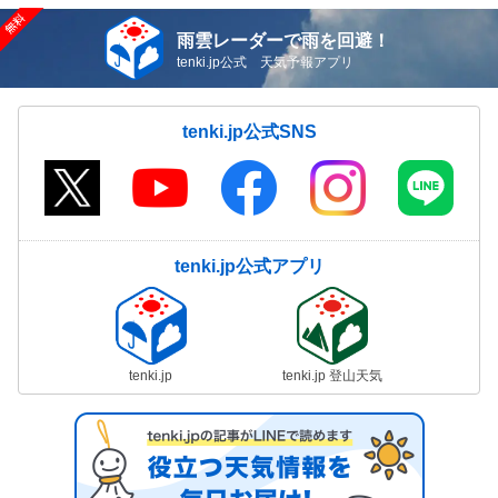
雨雲レーダーで雨を回避！
tenki.jp公式 天気予報アプリ
tenki.jp公式SNS
tenki.jp公式アプリ
tenki.jp
tenki.jp 登山天気