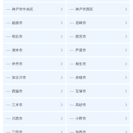
---
---
神戸市中央区
神戸市西区
---
---
姫路市
尼崎市
---
---
明石市
西宮市
---
---
洲本市
芦屋市
---
---
伊丹市
相生市
---
---
加古川市
赤穂市
---
---
西脇市
宝塚市
---
---
三木市
高砂市
---
---
川西市
小野市
---
---
三田市
加西市