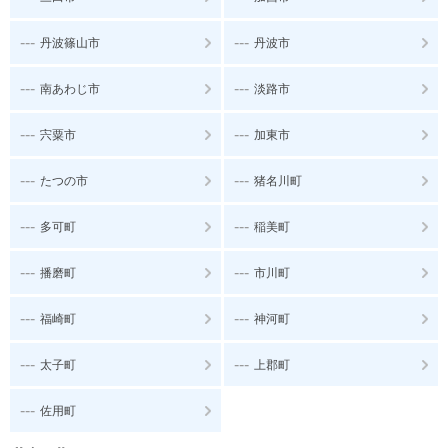
---
---
丹波篠山市
丹波市
---
---
南あわじ市
淡路市
---
---
宍粟市
加東市
---
---
たつの市
猪名川町
---
---
多可町
稲美町
---
---
播磨町
市川町
---
---
福崎町
神河町
---
---
太子町
上郡町
---
佐用町