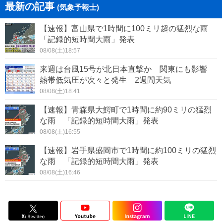
最新の記事
(気象予報士)
【速報】富山県で1時間に100ミリ超の猛烈な雨
「記録的短時間大雨」発表
08/08(土)18:57
来週は台風15号が北日本直撃か 関東にも影響
熱帯低気圧が次々と発生 2週間天気
08/08(土)18:41
【速報】青森県大鰐町で1時間に約90ミリの猛烈
な雨 「記録的短時間大雨」発表
08/08(土)16:55
【速報】岩手県盛岡市で1時間に約100ミリの猛烈
な雨 「記録的短時間大雨」発表
08/08(土)16:46