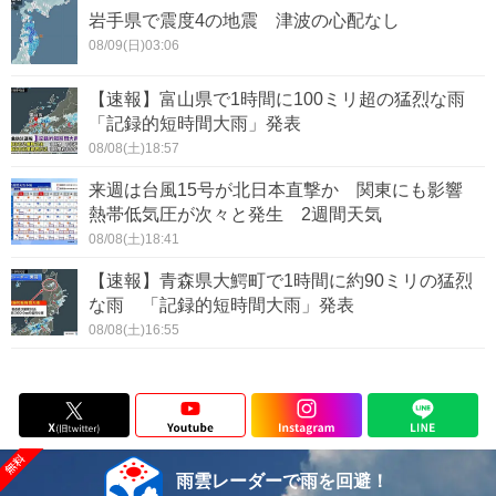
岩手県で震度4の地震 津波の心配なし
08/09(日)03:06
【速報】富山県で1時間に100ミリ超の猛烈な雨
「記録的短時間大雨」発表
08/08(土)18:57
来週は台風15号が北日本直撃か 関東にも影響
熱帯低気圧が次々と発生 2週間天気
08/08(土)18:41
【速報】青森県大鰐町で1時間に約90ミリの猛烈
な雨 「記録的短時間大雨」発表
08/08(土)16:55
雨雲レーダーで雨を回避！