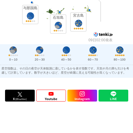
与那国島
宮古島
石垣島
09日02:00発表
0～10
20～30
40～50
60～70
80～100
星空指数は、その日の夜空が天体観測に適しているかを表す指数です。天気や月の満ち欠けを考
慮して計算しています。数字が大きいほど、星空が綺麗に見える可能性が高くなっています。