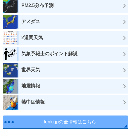
PM2.5分布予測
アメダス
2週間天気
気象予報士のポイント解説
世界天気
地震情報
熱中症情報
tenki.jpの全情報はこちら