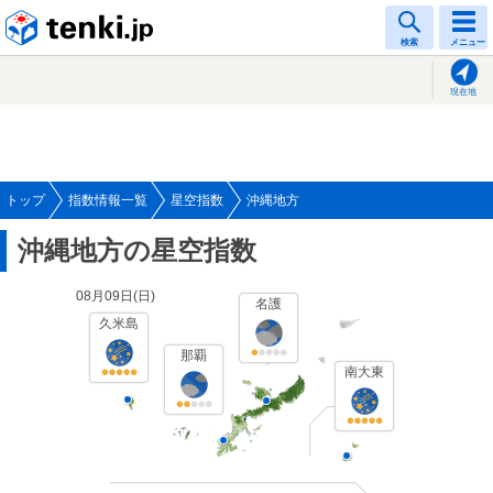
tenki.jp
検索
メニュー
現在地
トップ
指数情報一覧
星空指数
沖縄地方
沖縄地方の星空指数
08月09日(
日
)
名護
久米島
那覇
南大東