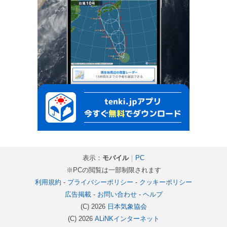
表示：
モバイル
｜
PC
※PCの閲覧は一部制限されます
利用規約
-
プライバシーポリシー
-
クッキーポリシー
広告掲載
-
お問い合わせ
-
ヘルプ
(C) 2026
日本気象協会
(C) 2026
ALiNKインターネット