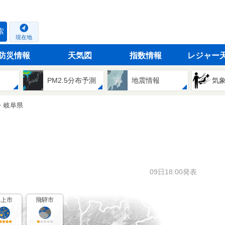
索
現在地
防災情報
天気図
指数情報
レジャー
PM2.5分布予測
地震情報
気
岐阜県
09日18:00発表
郡上市
飛騨市