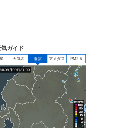
天気ガイド
星
天気図
雨雲
アメダス
PM2.5