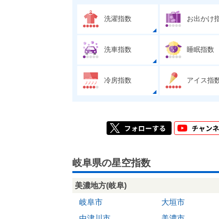
洗濯指数
お出かけ
洗車指数
睡眠指数
冷房指数
アイス指
岐阜県の星空指数
美濃地方(岐阜)
岐阜市
大垣市
中津川市
美濃市