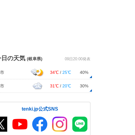
今日の天気
(岐阜県)
09日20:00発表
市
34℃
/
25℃
40%
市
31℃
/
20℃
30%
tenki.jp公式SNS