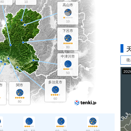
80
10
高山市
10
下呂市
80
中津川市
衛
50
多治見市
市
関市
60
80