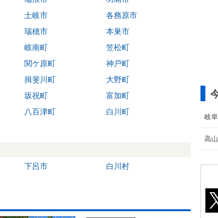
土岐市
各務原市
瑞穂市
本巣市
岐南町
笠松町
関ケ原町
神戸町
揖斐川町
大野町
坂祝町
富加町
八百津町
白川町
岐阜
高山
下呂市
白川村