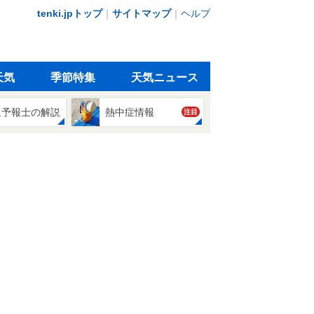
tenki.jpトップ
｜
サイトマップ
｜
ヘルプ
天気
季節特集
天気ニュース
象予報士の解説
熱中症情報
注目