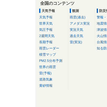
全国のコンテンツ
天気予報
観測
防災
天気予報
雨雲(過去)
警報・
世界天気
アメダス実況
地震情
気圧予報
実況天気
津波情
2週間天気
過去天気
火山情
長期予報
雷(実況)
台風情
雨雲レーダー
知る防
積雪マップ
PM2.5分布予測
世界の雨雲
雷(予報)
道路気象
黄砂情報