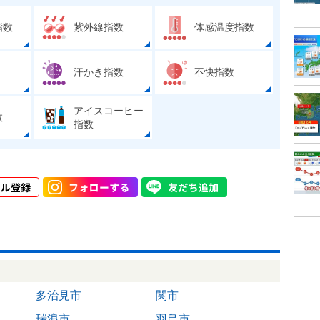
指数
紫外線指数
体感温度指数
汗かき指数
不快指数
アイスコーヒー
数
指数
多治見市
関市
瑞浪市
羽島市