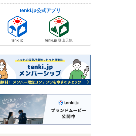
tenki.jp公式アプリ
tenki.jp
tenki.jp 登山天気