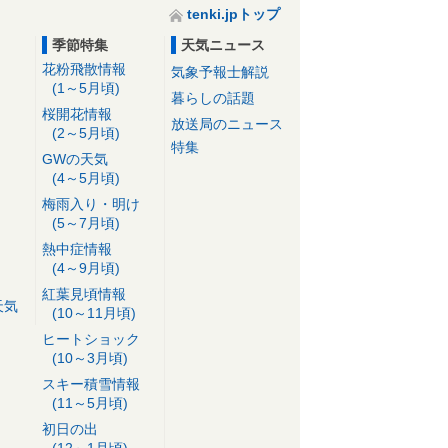
tenki.jpトップ
季節特集
天気ニュース
花粉飛散情報
気象予報士解説
(1～5月頃)
暮らしの話題
桜開花情報
放送局のニュース
(2～5月頃)
特集
GWの天気
(4～5月頃)
梅雨入り・明け
(5～7月頃)
熱中症情報
(4～9月頃)
紅葉見頃情報
天気
(10～11月頃)
ヒートショック
(10～3月頃)
スキー積雪情報
(11～5月頃)
初日の出