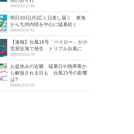
雨のおそれ
08/09(日)17:48
明日10日(月)広く日差し届く 東海
から九州内陸を中心に猛暑続く
08/09(日)16:42
【速報】台風16号「ペイロー」が小
笠原近海で発生 トリプル台風に
08/09(日)16:36
お盆休みの近畿 猛暑日や熱帯夜か
ら解放される日も 台風15号の影響
は?
08/09(日)15:50