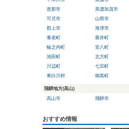
恵那市
美濃加茂市
可児市
山県市
郡上市
海津市
養老町
垂井町
輪之内町
安八町
池田町
北方町
川辺町
七宗町
東白川村
御嵩町
飛騨地方(高山)
高山市
飛騨市
おすすめ情報