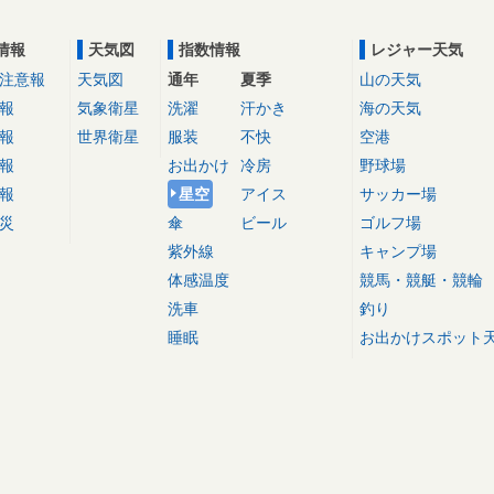
情報
天気図
指数情報
レジャー天気
注意報
天気図
通年
夏季
山の天気
報
気象衛星
洗濯
汗かき
海の天気
報
世界衛星
服装
不快
空港
報
お出かけ
冷房
野球場
報
星空
アイス
サッカー場
災
傘
ビール
ゴルフ場
紫外線
キャンプ場
体感温度
競馬・競艇・競輪
洗車
釣り
睡眠
お出かけスポット