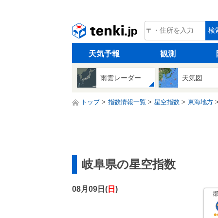
tenki.jp
検
天気予報
観測
雨雲レーダー
天気図
トップ
指数情報一覧
星空指数
東海地方
岐阜県の星空指数
08月09日(
日
)