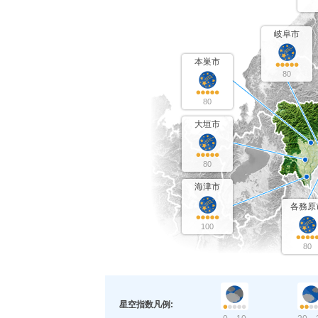
岐阜市
本巣市
80
80
大垣市
80
海津市
各務原
100
80
星空指数凡例: