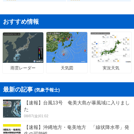
おすすめ情報
天気図
実況天気
雨雲レーダー
最新の記事
(気象予報士)
【速報】台風13号 奄美大島が暴風域に入りまし
た
08/07(金)01:02
【速報】沖縄地方・奄美地方 「線状降水帯」発
生の可能性