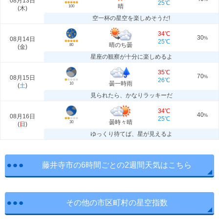
08月13日
25℃
晴
100
(
木
)
空一杯の星空を楽しめそうだ!
34℃
30
08月14日
%
25℃
晴のち曇
80
(
金
)
星座の観察が十分に楽しめるよ
35℃
70
08月15日
%
26℃
曇一時雨
10
(
土
)
見られたら、かなりラッキーだ
34℃
40
08月16日
%
25℃
曇時々晴
30
(
日
)
ゆっくり待てば、星が見えるよ
藤井寺市の6時間ごとの2週間天気はこちら
その他の市区町村の星空指数