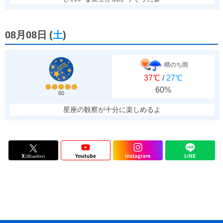
08月08日
(
土
)
晴のち雨
37℃
/
27℃
60%
80
星座の観察が十分に楽しめるよ