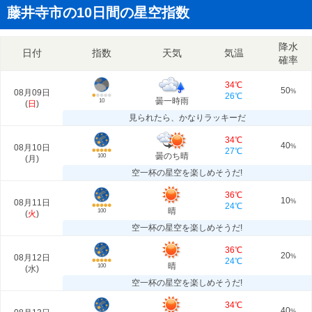
藤井寺市の10日間の星空指数
降水
日付
指数
天気
気温
確率
34℃
50
08月09日
%
26℃
曇一時雨
10
(
日
)
見られたら、かなりラッキーだ
34℃
40
08月10日
%
27℃
曇のち晴
100
(
月
)
空一杯の星空を楽しめそうだ!
36℃
10
08月11日
%
24℃
晴
100
(
火
)
空一杯の星空を楽しめそうだ!
36℃
20
08月12日
%
24℃
晴
100
(
水
)
空一杯の星空を楽しめそうだ!
34℃
40
%