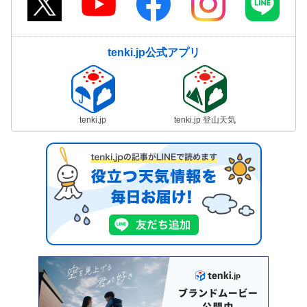
tenki.jp公式アプリ
tenki.jp
tenki.jp 登山天気