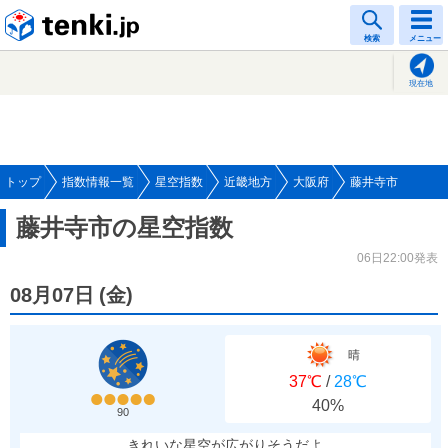
tenki.jp
検索
メニュー
現在地
トップ
指数情報一覧
星空指数
近畿地方
大阪府
藤井寺市
藤井寺市の星空指数
06日22:00発表
08月07日
(
金
)
晴
37℃
/
28℃
40%
90
きれいな星空が広がりそうだよ