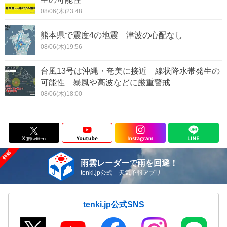
08/06(木)23:48
熊本県で震度4の地震 津波の心配なし
08/06(木)19:56
台風13号は沖縄・奄美に接近 線状降水帯発生の
可能性 暴風や高波などに厳重警戒
08/06(木)18:00
雨雲レーダーで雨を回避！
tenki.jp公式 天気予報アプリ
tenki.jp公式SNS