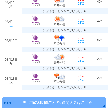
40
08月14日
%
23℃
晴時々曇
ビッショリ
(
金
)
汗がふき出しシャツがびっしょり
32℃
20
08月15日
%
23℃
晴時々曇
ビッショリ
(
土
)
汗がふき出しシャツがびっしょり
32℃
50
08月16日
%
25℃
晴のち雨
ビッショリ
(
日
)
汗がふき出しシャツがびっしょり
32℃
20
08月17日
%
25℃
曇時々晴
ビッショリ
(
月
)
汗がふき出しシャツがびっしょり
33℃
20
08月18日
%
25℃
晴のち曇
ビッショリ
(
火
)
汗がふき出しシャツがびっしょり
黒部市の6時間ごとの2週間天気はこちら