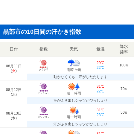
黒部市の10日間の汗かき指数
降水
日付
指数
天気
気温
確率
29℃
100
08月11日
%
22℃
雨時々曇
タラタラ
(
火
)
動かなくても、汗がしたたります
31℃
70
08月12日
%
22℃
晴一時雨
ビッショリ
(
水
)
汗がふき出しシャツがびっしょり
31℃
50
08月13日
%
23℃
晴一時雨
ビッショリ
(
木
)
汗がふき出しシャツがびっしょり
31℃