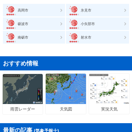
高岡市
氷見市
砺波市
小矢部市
南砺市
射水市
おすすめ情報
天気図
実況天気
雨雲レーダー
最新の記事
(気象予報士)