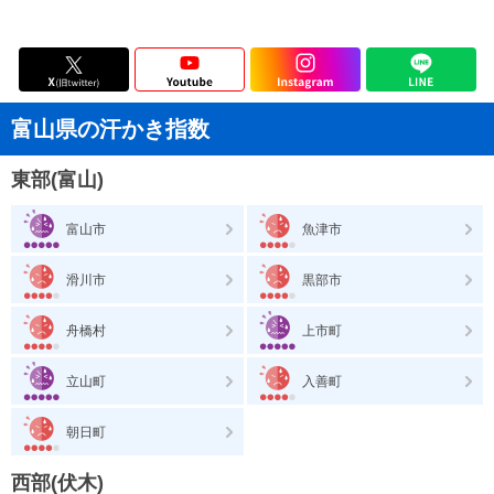
富山県の汗かき指数
東部(富山)
富山市
魚津市
滑川市
黒部市
舟橋村
上市町
立山町
入善町
朝日町
西部(伏木)