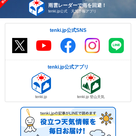
雨雲レーダーで雨を回避！
tenki.jp公式 天気予報アプリ
tenki.jp公式SNS
tenki.jp公式アプリ
tenki.jp
tenki.jp 登山天気