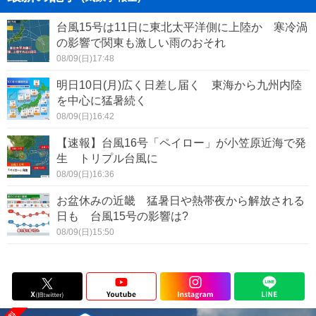
台風15号は11日に東北太平洋側に上陸か 寒冷渦
の影響で関東も激しい雨のおそれ
08/09(日)17:48
明日10日(月)広く日差し届く 東海から九州内陸
を中心に猛暑続く
08/09(日)16:42
【速報】台風16号「ペイロー」が小笠原近海で発
生 トリプル台風に
08/09(日)16:36
お盆休みの近畿 猛暑日や熱帯夜から解放される
日も 台風15号の影響は?
08/09(日)15:50