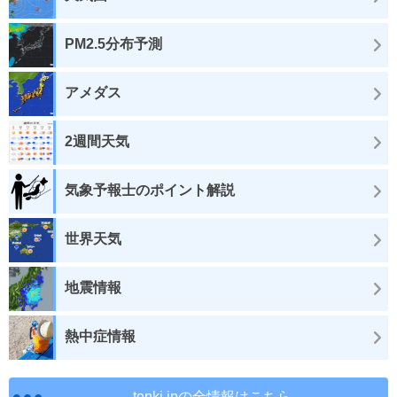
PM2.5分布予測
アメダス
2週間天気
気象予報士のポイント解説
世界天気
地震情報
熱中症情報
tenki.jpの全情報はこちら