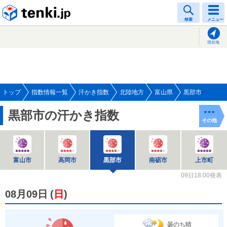
tenki.jp
検索
メニュー
現在地
トップ
指数情報一覧
汗かき指数
北陸地方
富山県
黒部市
黒部市の汗かき指数
その他
富山市
高岡市
黒部市
南砺市
上市町
09日18:00発表
08月09日
(
日
)
曇のち晴