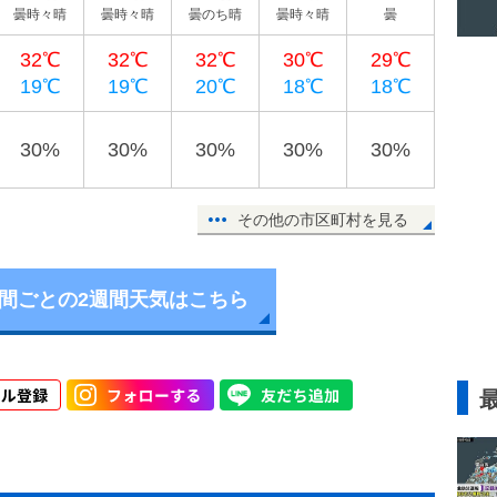
曇時々晴
曇時々晴
曇のち晴
曇時々晴
曇
32℃
32℃
32℃
30℃
29℃
19℃
19℃
20℃
18℃
18℃
30%
30%
30%
30%
30%
その他の市区町村を見る
時間ごとの2週間天気はこちら