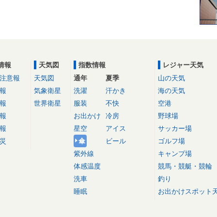
情報
天気図
指数情報
レジャー天気
注意報
天気図
通年
夏季
山の天気
報
気象衛星
洗濯
汗かき
海の天気
報
世界衛星
服装
不快
空港
報
お出かけ
冷房
野球場
報
星空
アイス
サッカー場
災
傘
ビール
ゴルフ場
紫外線
キャンプ場
体感温度
競馬・競艇・競輪
洗車
釣り
睡眠
お出かけスポット