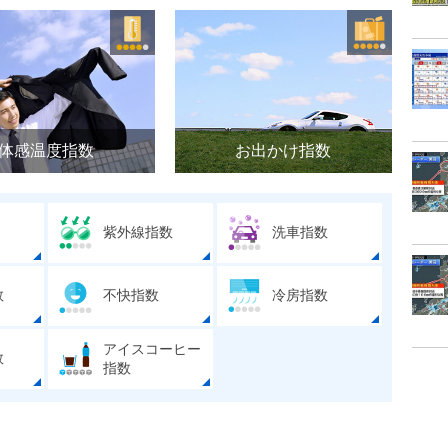
体感温度指数
お出かけ指数
紫外線指数
洗車指数
数
不快指数
冷房指数
アイスコーヒー
数
指数