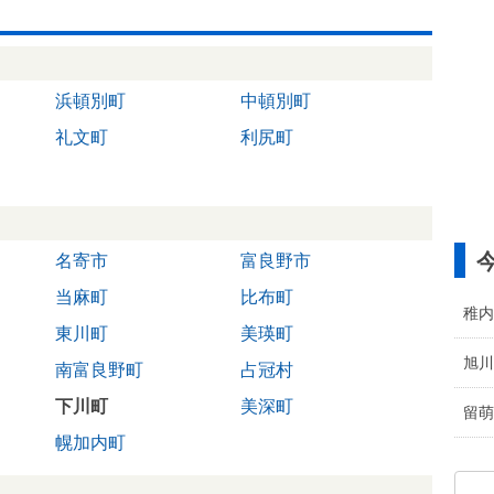
浜頓別町
中頓別町
礼文町
利尻町
名寄市
富良野市
当麻町
比布町
稚内
東川町
美瑛町
旭川
南富良野町
占冠村
下川町
美深町
留萌
幌加内町