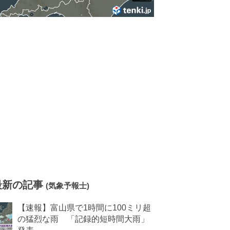
最新の記事
(気象予報士)
【速報】富山県で1時間に100ミリ超
の猛烈な雨 「記録的短時間大雨」