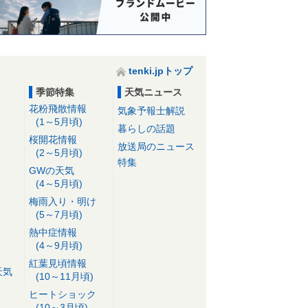
tenki.jpトップ
季節特集
天気ニュース
花粉飛散情報
気象予報士解説
(1～5月頃)
暮らしの話題
桜開花情報
放送局のニュース
(2～5月頃)
特集
GWの天気
(4～5月頃)
梅雨入り・明け
(5～7月頃)
熱中症情報
(4～9月頃)
紅葉見頃情報
天気
(10～11月頃)
ヒートショック
(10～3月頃)