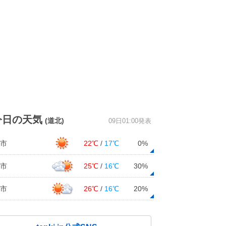
今日の天気
(道北)
09日01:00発表
市
22℃
/
17℃
0%
市
25℃
/
16℃
30%
市
26℃
/
16℃
20%