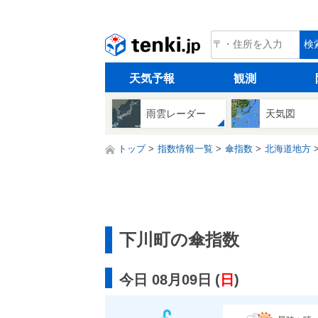
tenki.jp
検
天気予報
観測
雨雲レーダー
天気図
トップ
指数情報一覧
傘指数
北海道地方
下川町の傘指数
今日 08月09日
(
日
)