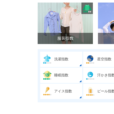
服装指数
洗濯指数
星空指数
睡眠指数
汗かき指
アイス指数
ビール指