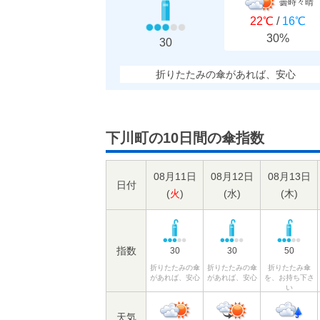
曇時々晴
22℃
/
16℃
30%
30
折りたたみの傘があれば、安心
下川町の10日間の傘指数
08月11日
08月12日
08月13日
日付
(
火
)
(
水
)
(
木
)
指数
30
30
50
折りたたみの傘
折りたたみの傘
折りたたみ傘
があれば、安心
があれば、安心
を、お持ち下さ
い
天気