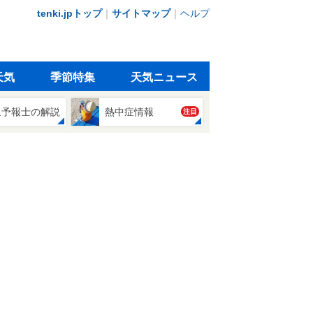
tenki.jpトップ
｜
サイトマップ
｜
ヘルプ
天気
季節特集
天気ニュース
象予報士の解説
熱中症情報
注目