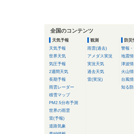
全国のコンテンツ
天気予報
観測
防災
天気予報
雨雲(過去)
警報・
世界天気
アメダス実況
地震情
気圧予報
実況天気
津波情
2週間天気
過去天気
火山情
長期予報
雷(実況)
台風情
雨雲レーダー
知る防
積雪マップ
PM2.5分布予測
世界の雨雲
雷(予報)
道路気象
黄砂情報