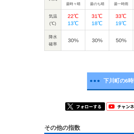
曇時々晴
曇のち晴
曇一時雨
22℃
31℃
33℃
気温
13℃
18℃
19℃
(℃)
降水
30%
30%
50%
確率
下川町の6
その他の指数