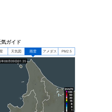
天気ガイド
星
天気図
雨雲
アメダス
PM2.5