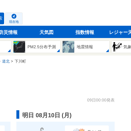
索
現在地
防災情報
天気図
指数情報
レジャー
PM2.5分布予測
地震情報
気
道北
下川町
09日00:00発表
明日 08月10日
(
月
)