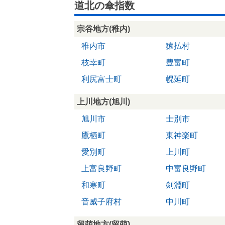
道北の傘指数
宗谷地方(稚内)
稚内市
猿払村
枝幸町
豊富町
利尻富士町
幌延町
上川地方(旭川)
旭川市
士別市
鷹栖町
東神楽町
愛別町
上川町
上富良野町
中富良野町
和寒町
剣淵町
音威子府村
中川町
留萌地方(留萌)