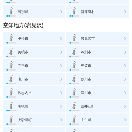
当別町
新篠津村
空知地方(岩見沢)
夕張市
岩見沢市
美唄市
芦別市
赤平市
三笠市
滝川市
砂川市
歌志内市
深川市
南幌町
奈井江町
上砂川町
由仁町