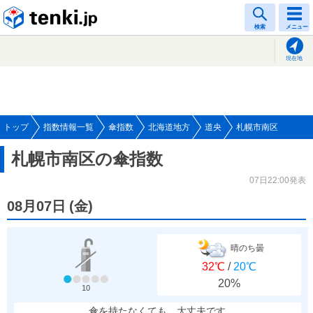
tenki.jp
検索
メニュー
現在地
トップ
指数情報一覧
傘指数
北海道地方
道央
札幌市南区
札幌市南区の傘指数
07日22:00発表
08月07日
(
金
)
晴のち曇
32℃
/
20℃
20%
10
傘を持たなくても、大丈夫です