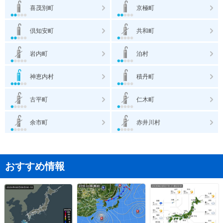
喜茂別町
京極町
倶知安町
共和町
岩内町
泊村
神恵内村
積丹町
古平町
仁木町
余市町
赤井川村
おすすめ情報