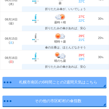
08月13日
22℃
曇
40
(
木
)
折りたたみ傘が、いいでしょう
27℃
30
08月14日
%
22℃
曇時々晴
30
(
金
)
折りたたみの傘があれば、安心
29℃
20
08月15日
%
21℃
晴時々曇
20
(
土
)
傘の出番は、ほとんどなさそう
29℃
30
08月16日
%
19℃
晴のち曇
30
(
日
)
折りたたみの傘があれば、安心
札幌市南区の6時間ごとの2週間天気はこちら
その他の市区町村の傘指数