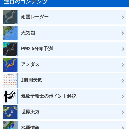
注目のコンテンツ
雨雲レーダー
天気図
PM2.5分布予測
アメダス
2週間天気
気象予報士のポイント解説
世界天気
地震情報