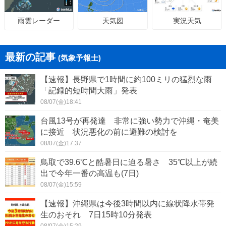
天気図
実況天気
雨雲レーダー
最新の記事
(気象予報士)
【速報】長野県で1時間に約100ミリの猛烈な雨
「記録的短時間大雨」発表
08/07(金)18:41
台風13号が再発達 非常に強い勢力で沖縄・奄美
に接近 状況悪化の前に避難の検討を
08/07(金)17:37
鳥取で39.6℃と酷暑日に迫る暑さ 35℃以上が続
出で今年一番の高温も(7日)
08/07(金)15:59
【速報】沖縄県は今後3時間以内に線状降水帯発
生のおそれ 7日15時10分発表