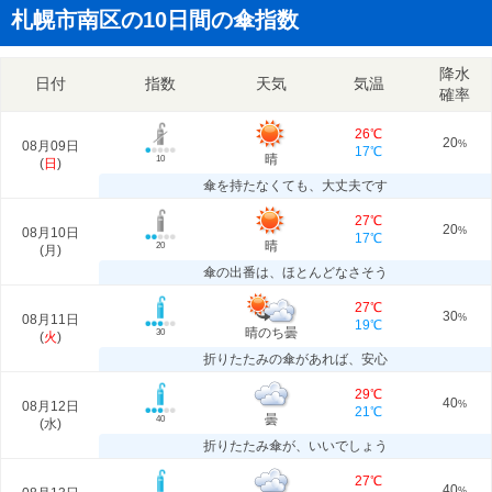
札幌市南区の10日間の傘指数
降水
日付
指数
天気
気温
確率
26℃
20
08月09日
%
17℃
晴
10
(
日
)
傘を持たなくても、大丈夫です
27℃
20
08月10日
%
17℃
晴
20
(
月
)
傘の出番は、ほとんどなさそう
27℃
30
08月11日
%
19℃
晴のち曇
30
(
火
)
折りたたみの傘があれば、安心
29℃
40
08月12日
%
21℃
曇
40
(
水
)
折りたたみ傘が、いいでしょう
27℃
40
%