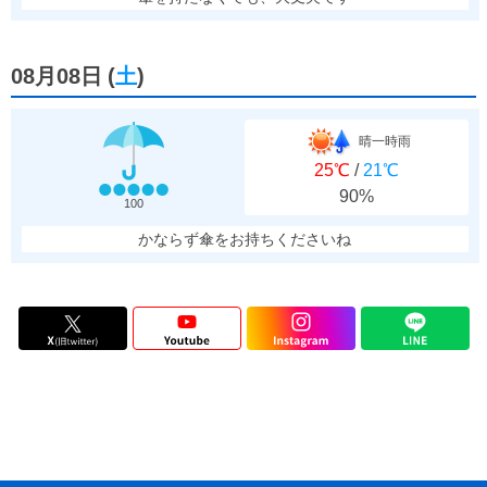
08月08日
(
土
)
晴一時雨
25℃
/
21℃
90%
100
かならず傘をお持ちくださいね