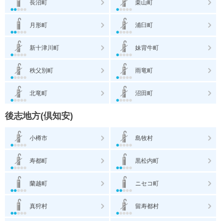
長沼町
栗山町
月形町
浦臼町
新十津川町
妹背牛町
秩父別町
雨竜町
北竜町
沼田町
後志地方(倶知安)
小樽市
島牧村
寿都町
黒松内町
蘭越町
ニセコ町
真狩村
留寿都村