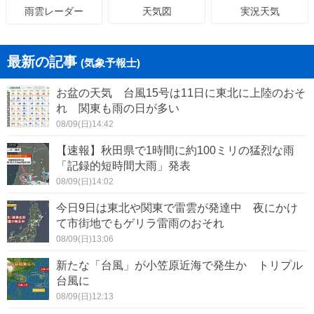
天気図
実況天気
雨雲レーダー
最新の記事
(気象予報士)
お盆の天気 台風15号は11日に東北に上陸のおそ
れ 関東も雨の日が多い
08/09(日)14:42
【速報】秋田県で1時間に約100ミリの猛烈な雨
「記録的短時間大雨」発表
08/09(日)14:02
今日9日は東北や関東で雷雲が発達中 夜にかけ
て市街地でもゲリラ雷雨のおそれ
08/09(日)13:06
新たな「台風」が小笠原近海で発生か トリプル
台風に
08/09(日)12:13