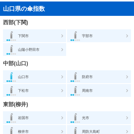
山口県の傘指数
西部(下関)
下関市
宇部市
山陽小野田市
中部(山口)
山口市
防府市
下松市
周南市
東部(柳井)
岩国市
光市
柳井市
周防大島町