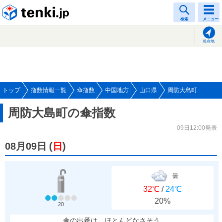
tenki.jp
検索
メニュー
現在地
トップ
指数情報一覧
傘指数
中国地方
山口県
周防大島町
周防大島町の傘指数
09日12:00発表
08月09日
(
日
)
曇
32℃
/
24℃
20%
20
傘の出番は、ほとんどなさそう