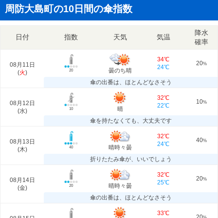
周防大島町の10日間の傘指数
降水
日付
指数
天気
気温
確率
34℃
20
08月11日
%
24℃
曇のち晴
20
(
火
)
傘の出番は、ほとんどなさそう
32℃
10
08月12日
%
22℃
晴
10
(
水
)
傘を持たなくても、大丈夫です
32℃
40
08月13日
%
24℃
晴時々曇
40
(
木
)
折りたたみ傘が、いいでしょう
32℃
20
08月14日
%
25℃
晴時々曇
20
(
金
)
傘の出番は、ほとんどなさそう
33℃
20
%