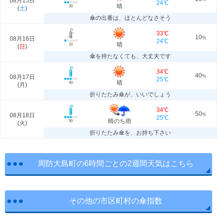
08月15日
24℃
晴
20
(
土
)
傘の出番は、ほとんどなさそう
33℃
10
08月16日
%
24℃
晴
10
(
日
)
傘を持たなくても、大丈夫です
34℃
40
08月17日
%
25℃
晴
40
(
月
)
折りたたみ傘が、いいでしょう
34℃
50
08月18日
%
25℃
晴のち雨
50
(
火
)
折りたたみ傘を、お持ち下さい
周防大島町の6時間ごとの2週間天気はこちら
その他の市区町村の傘指数