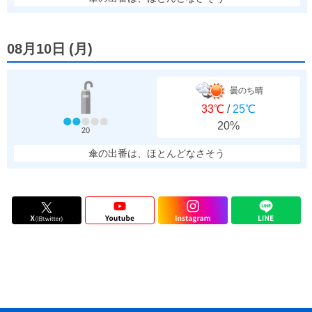
08月10日
(
月
)
曇のち晴
33℃
/
25℃
20%
20
傘の出番は、ほとんどなさそう