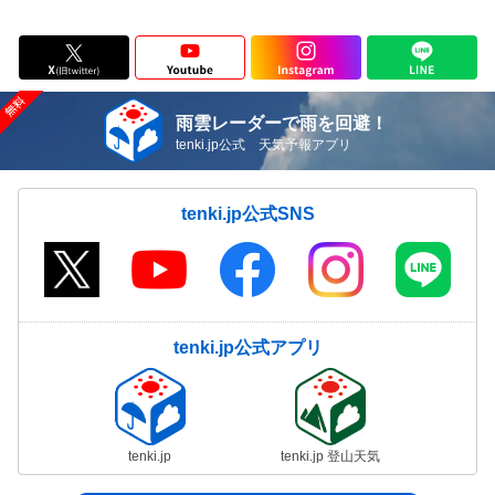
雨雲レーダーで雨を回避！
tenki.jp公式 天気予報アプリ
tenki.jp公式SNS
tenki.jp公式アプリ
tenki.jp
tenki.jp 登山天気