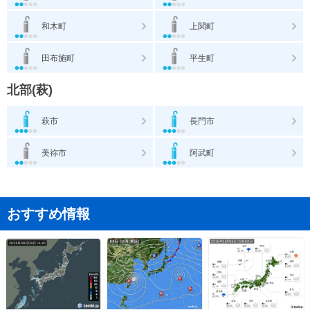
和木町
上関町
田布施町
平生町
北部(萩)
萩市
長門市
美祢市
阿武町
おすすめ情報