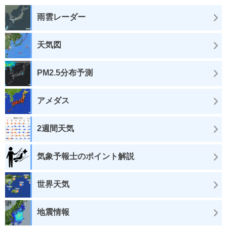
雨雲レーダー
天気図
PM2.5分布予測
アメダス
2週間天気
気象予報士のポイント解説
世界天気
地震情報