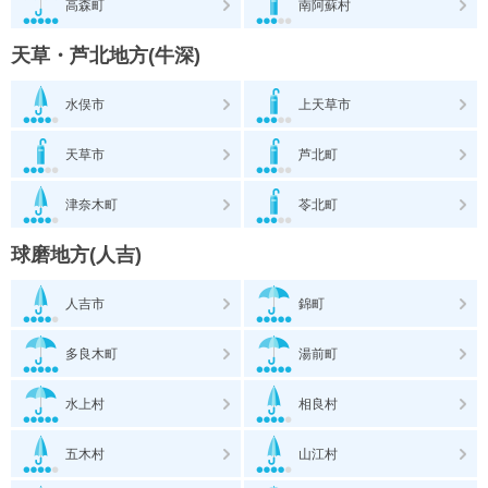
高森町
南阿蘇村
天草・芦北地方(牛深)
水俣市
上天草市
天草市
芦北町
津奈木町
苓北町
球磨地方(人吉)
人吉市
錦町
多良木町
湯前町
水上村
相良村
五木村
山江村