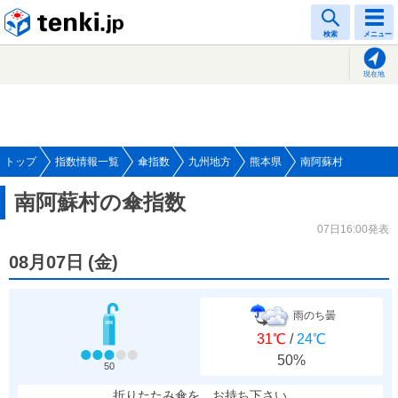
tenki.jp
検索
メニュー
現在地
トップ
指数情報一覧
傘指数
九州地方
熊本県
南阿蘇村
南阿蘇村の傘指数
07日16:00発表
08月07日
(
金
)
雨のち曇
31℃
/
24℃
50%
50
折りたたみ傘を、お持ち下さい