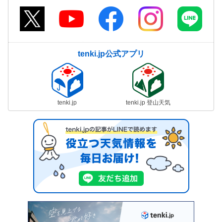
tenki.jp公式アプリ
tenki.jp
tenki.jp 登山天気