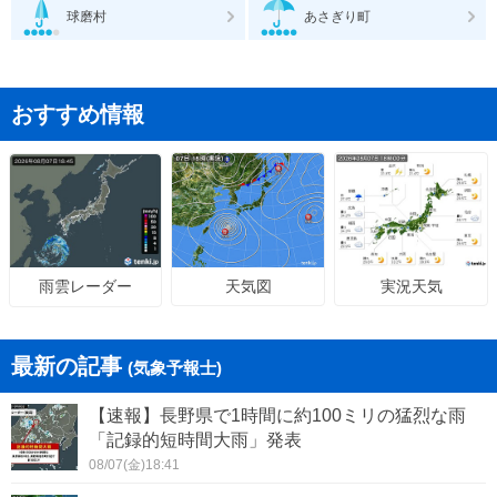
球磨村
あさぎり町
おすすめ情報
天気図
実況天気
雨雲レーダー
最新の記事
(気象予報士)
【速報】長野県で1時間に約100ミリの猛烈な雨
「記録的短時間大雨」発表
08/07(金)18:41