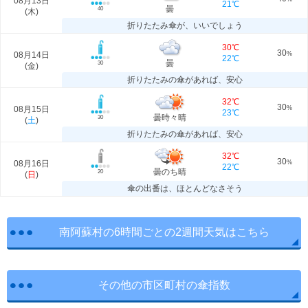
08月13日
21℃
曇
40
(
木
)
折りたたみ傘が、いいでしょう
30℃
30
08月14日
%
22℃
曇
30
(
金
)
折りたたみの傘があれば、安心
32℃
30
08月15日
%
23℃
曇時々晴
30
(
土
)
折りたたみの傘があれば、安心
32℃
30
08月16日
%
22℃
曇のち晴
20
(
日
)
傘の出番は、ほとんどなさそう
南阿蘇村の6時間ごとの2週間天気はこちら
その他の市区町村の傘指数