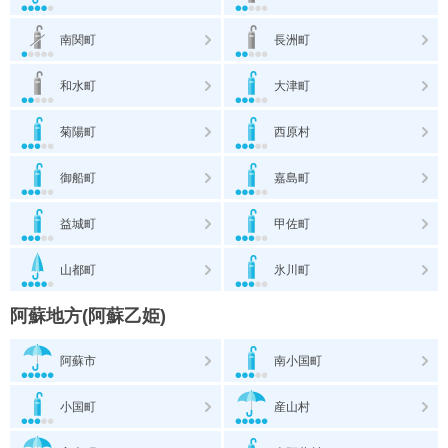
南関町
長洲町
和水町
大津町
菊陽町
西原村
御船町
嘉島町
益城町
甲佐町
山都町
氷川町
阿蘇地方(阿蘇乙姫)
阿蘇市
南小国町
小国町
産山村