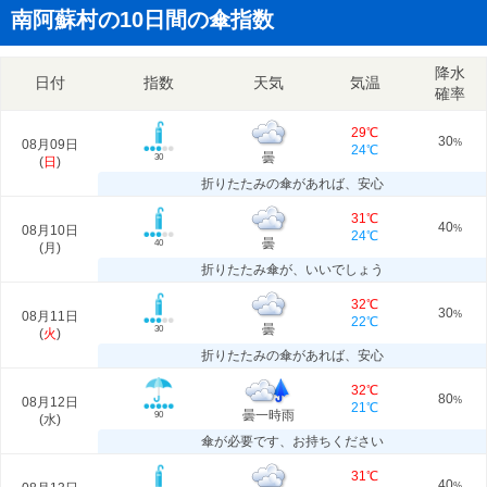
南阿蘇村の10日間の傘指数
降水
日付
指数
天気
気温
確率
29℃
30
08月09日
%
24℃
曇
30
(
日
)
折りたたみの傘があれば、安心
31℃
40
08月10日
%
24℃
曇
40
(
月
)
折りたたみ傘が、いいでしょう
32℃
30
08月11日
%
22℃
曇
30
(
火
)
折りたたみの傘があれば、安心
32℃
80
08月12日
%
21℃
曇一時雨
90
(
水
)
傘が必要です、お持ちください
31℃
40
%