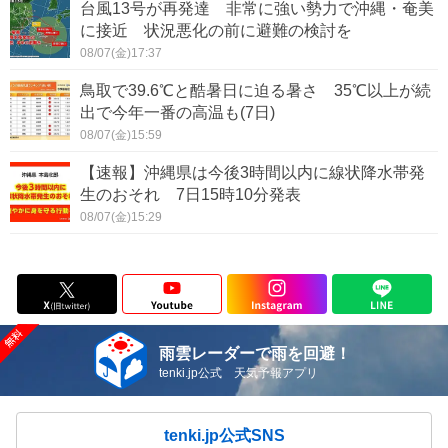
台風13号が再発達 非常に強い勢力で沖縄・奄美
に接近 状況悪化の前に避難の検討を
08/07(金)17:37
鳥取で39.6℃と酷暑日に迫る暑さ 35℃以上が続
出で今年一番の高温も(7日)
08/07(金)15:59
【速報】沖縄県は今後3時間以内に線状降水帯発
生のおそれ 7日15時10分発表
08/07(金)15:29
雨雲レーダーで雨を回避！
tenki.jp公式 天気予報アプリ
tenki.jp公式SNS