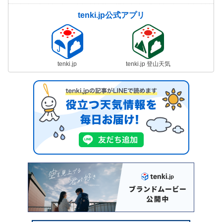
tenki.jp公式アプリ
tenki.jp
tenki.jp 登山天気