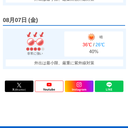
08月07日
(
金
)
晴
36℃
/
26℃
40%
非常に強い
外出は最小限、厳重に紫外線対策