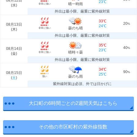
08月12日
23℃
晴一時雨
非常に強い
(
水
)
外出は最小限、厳重に紫外線対策
33℃
20
08月13日
%
24℃
曇のち晴
非常に強い
(
木
)
外出は最小限、厳重に紫外線対策
35℃
40
08月14日
%
23℃
晴時々曇
非常に強い
(
金
)
外出は最小限、厳重に紫外線対策
34℃
90
08月15日
%
25℃
曇のち雨
強い
(
土
)
紫外線対策は必須、外では日かげに
大口町の6時間ごとの2週間天気はこちら
その他の市区町村の紫外線指数