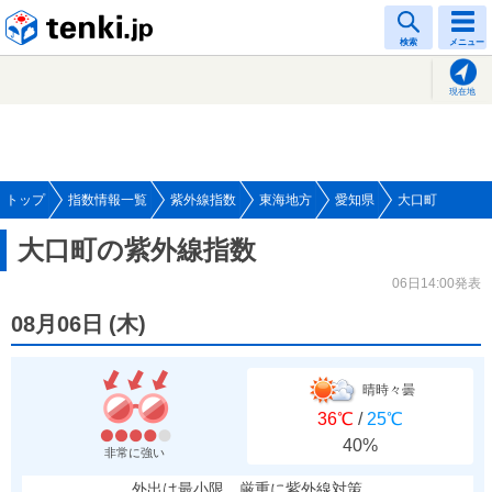
tenki.jp
検索
メニュー
現在地
トップ
指数情報一覧
紫外線指数
東海地方
愛知県
大口町
大口町の紫外線指数
06日14:00発表
08月06日
(
木
)
晴時々曇
36℃
/
25℃
40%
非常に強い
外出は最小限、厳重に紫外線対策