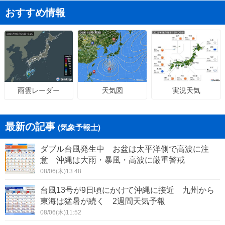
おすすめ情報
天気図
実況天気
雨雲レーダー
最新の記事
(気象予報士)
ダブル台風発生中 お盆は太平洋側で高波に注
意 沖縄は大雨・暴風・高波に厳重警戒
08/06(木)13:48
台風13号が9日頃にかけて沖縄に接近 九州から
東海は猛暑が続く 2週間天気予報
08/06(木)11:52