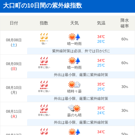
大口町の10日間の紫外線指数
降水
日付
指数
天気
気温
確率
34℃
60
08月08日
%
26℃
晴一時雨
強い
(
土
)
紫外線対策は必須、外では日かげに
34℃
60
08月09日
%
25℃
晴一時雨
非常に強い
(
日
)
外出は最小限、厳重に紫外線対策
35℃
30
08月10日
%
25℃
晴時々曇
非常に強い
(
月
)
外出は最小限、厳重に紫外線対策
35℃
30
08月11日
%
24℃
曇のち晴
非常に強い
(
火
)
外出は最小限、厳重に紫外線対策
34℃
50
%