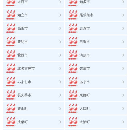
大府市
知多市
知立市
尾張旭市
高浜市
岩倉市
豊明市
日進市
愛西市
清須市
北名古屋市
弥富市
みよし市
あま市
長久手市
東郷町
豊山町
大口町
扶桑町
大治町