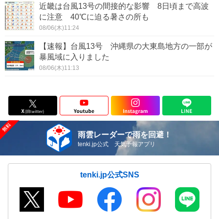
近畿は台風13号の間接的な影響 8日頃まで高波
に注意 40℃に迫る暑さの所も
08/06(木)11:24
【速報】台風13号 沖縄県の大東島地方の一部が
暴風域に入りました
08/06(木)11:13
雨雲レーダーで雨を回避！
tenki.jp公式 天気予報アプリ
tenki.jp公式SNS