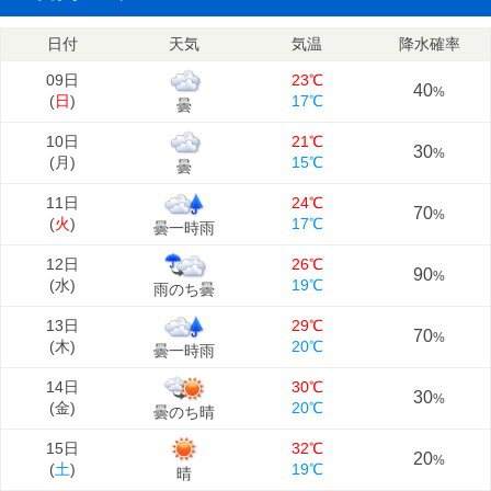
日付
天気
気温
降水確率
09日
23℃
40
%
(
日
)
17℃
曇
10日
21℃
30
%
(
月
)
15℃
曇
11日
24℃
70
%
(
火
)
17℃
曇一時雨
12日
26℃
90
%
(
水
)
19℃
雨のち曇
13日
29℃
70
%
(
木
)
20℃
曇一時雨
14日
30℃
30
%
(
金
)
20℃
曇のち晴
15日
32℃
20
%
(
土
)
19℃
晴