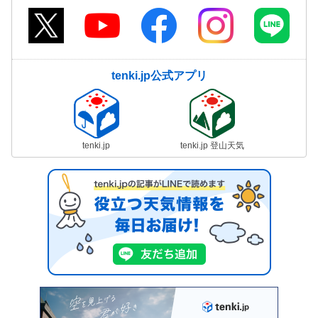
tenki.jp公式アプリ
tenki.jp
tenki.jp 登山天気