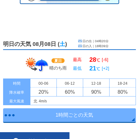
日の出｜
04時20分
明日の天気 08月08日
(
土
)
日の入｜
18時39分
28
最高
[-6]
℃
夏日
21
晴のち雨
最低
[+2]
℃
時間
00-06
06-12
12-18
18-24
20
%
60
%
90
%
80
%
降水確率
最大風速
北
4m/s
1時間ごとの天気