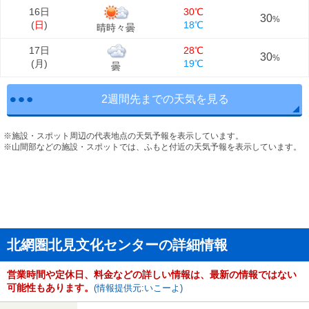
16日
30℃
30
%
(
日
)
18℃
晴時々曇
17日
28℃
30
%
(
月
)
19℃
曇
2週間先までの天気を見る
※施設・スポット周辺の代表地点の天気予報を表示しています。
※山間部などの施設・スポットでは、ふもと付近の天気予報を表示しています。
北網圏北見文化センターの詳細情報
営業時間や定休日、料金などの詳しい情報は、最新の情報ではない
可能性もあります。
(情報提供元:いこーよ)