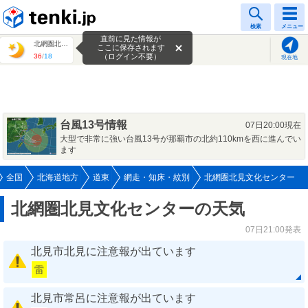
tenki.jp
検索
メニュー
直前に見た情報が
北網圏北見文化センター
ここに保存されます
36
/
18
（ログイン不要）
現在地
台風13号情報
07日20:00現在
大型で非常に強い台風13号が那覇市の北約110kmを西に進んでい
ます
全国
北海道地方
道東
網走・知床・紋別
北網圏北見文化センター
北網圏北見文化センターの天気
07日21:00発表
北見市北見に注意報が出ています
雷
北見市常呂に注意報が出ています