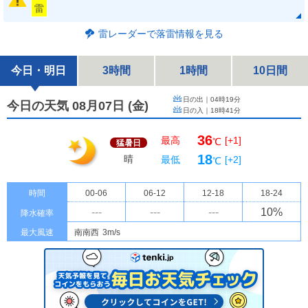
雷
雷レーダーで落雷情報を見る
今日・明日
3時間
1時間
10日間
日の出｜
04時19分
今日の天気 08月07日
(
金
)
日の入｜
18時41分
36
最高
[+1]
℃
猛暑日
18
晴
最低
[+2]
℃
時間
00-06
06-12
12-18
18-24
---
---
---
10
%
降水確率
最大風速
南南西
3m/s