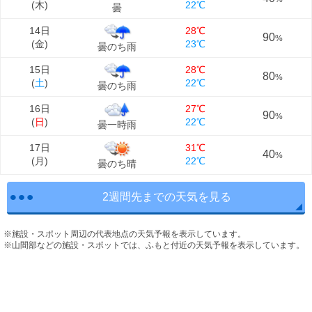
(
木
)
22℃
曇
14日
28℃
90
%
(
金
)
23℃
曇のち雨
15日
28℃
80
%
(
土
)
22℃
曇のち雨
16日
27℃
90
%
(
日
)
22℃
曇一時雨
17日
31℃
40
%
(
月
)
22℃
曇のち晴
2週間先までの天気を見る
※施設・スポット周辺の代表地点の天気予報を表示しています。
※山間部などの施設・スポットでは、ふもと付近の天気予報を表示しています。