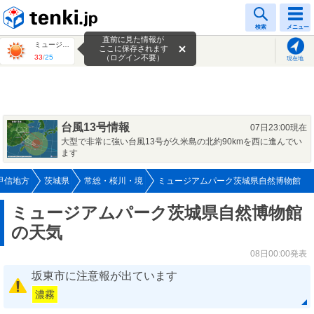
tenki.jp
検索
メニュー
直前に見た情報が
ミュージアムパーク茨城県自然博物館
ここに保存されます
33
/
25
（ログイン不要）
現在地
台風13号情報
07日23:00現在
大型で非常に強い台風13号が久米島の北約90kmを西に進んでい
ます
甲信地方
茨城県
常総・桜川・境
ミュージアムパーク茨城県自然博物館
ミュージアムパーク茨城県自然博物館
の天気
08日00:00発表
坂東市に注意報が出ています
濃霧