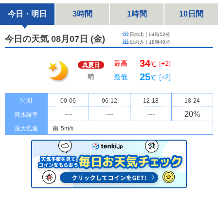
今日・明日
3時間
1時間
10日間
日の出｜
04時52分
今日の天気 08月07日
(
金
)
日の入｜
18時40分
34
最高
[+2]
℃
真夏日
25
晴
最低
[+2]
℃
時間
00-06
06-12
12-18
18-24
---
---
---
20
%
降水確率
最大風速
南
5m/s