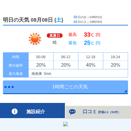
日の出｜
04時53分
明日の天気 08月08日
(
土
)
日の入｜
18時39分
33
最高
[0]
℃
真夏日
25
晴
最低
[0]
℃
時間
00-06
06-12
12-18
18-24
20
%
20
%
40
%
20
%
降水確率
最大風速
南南東
3m/s
1時間ごとの天気
施設紹介
口コミ
評価4.6
（
90件
）