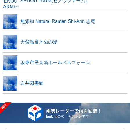
SENOU FARM(セノウファーム)
無添加 Natural Ramen Shi-Ann 志庵
天然温泉きぬの湯
坂東市民音楽ホールベルフォーレ
岩井図書館
雨雲レーダーで雨を回避！
tenki.jp公式 天気予報アプリ