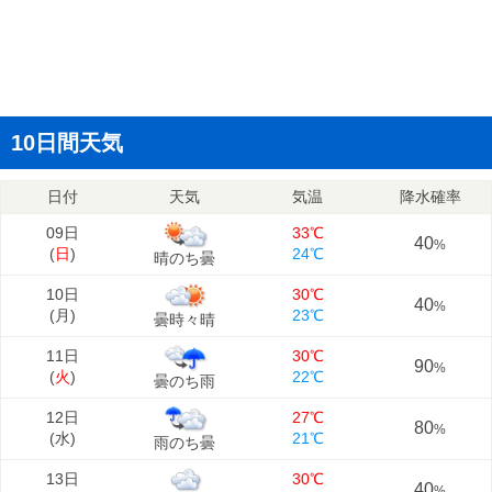
10日間天気
日付
天気
気温
降水確率
09日
33℃
40
%
(
日
)
24℃
晴のち曇
10日
30℃
40
%
(
月
)
23℃
曇時々晴
11日
30℃
90
%
(
火
)
22℃
曇のち雨
12日
27℃
80
%
(
水
)
21℃
雨のち曇
13日
30℃
40
%