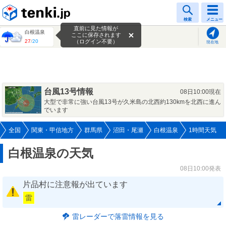
tenki.jp
検索
メニュー
直前に見た情報が
白根温泉
ここに保存されます
27
/
20
（ログイン不要）
現在地
台風13号情報
08日10:00現在
大型で非常に強い台風13号が久米島の北西約130kmを北西に進ん
でいます
全国
関東・甲信地方
群馬県
沼田・尾瀬
白根温泉
1時間天気
白根温泉の天気
08日10:00発表
片品村に注意報が出ています
雷
雷レーダーで落雷情報を見る