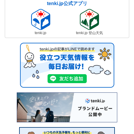
tenki.jp公式アプリ
tenki.jp
tenki.jp 登山天気