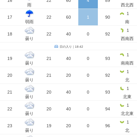
16
22
60
4
89
雨
西北西
1
17
22
60
1
90
弱雨
南
1
18
22
40
0
92
曇り
西南西
日の入り｜18:42
1
19
21
40
0
93
曇り
南南西
1
20
21
20
0
92
曇り
北
1
21
20
40
0
93
曇り
北東
1
22
20
40
0
94
曇り
北北東
1
23
19
20
0
96
曇り
北