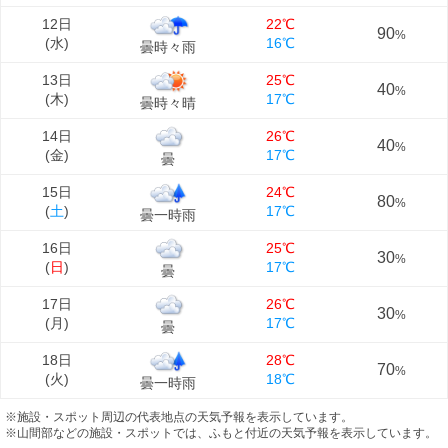
12日
22℃
90
%
(
水
)
16℃
曇時々雨
13日
25℃
40
%
(
木
)
17℃
曇時々晴
14日
26℃
40
%
(
金
)
17℃
曇
15日
24℃
80
%
(
土
)
17℃
曇一時雨
16日
25℃
30
%
(
日
)
17℃
曇
17日
26℃
30
%
(
月
)
17℃
曇
18日
28℃
70
%
(
火
)
18℃
曇一時雨
※施設・スポット周辺の代表地点の天気予報を表示しています。
※山間部などの施設・スポットでは、ふもと付近の天気予報を表示しています。