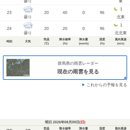
曇り
東
1
23
20
40
0
96
曇り
北東
1
24
20
20
0
96
曇り
北北東
気温
降水確率
降水量
湿度
風向風速
時刻
天気
(℃)
(%)
(mm/h)
(%)
(m/s)
群馬県の雨雲レーダー
現在の雨雲を見る
これからの予報を見る
明日 2026年08月09日(
日
)
気温
降水確率
降水量
湿度
風向風速