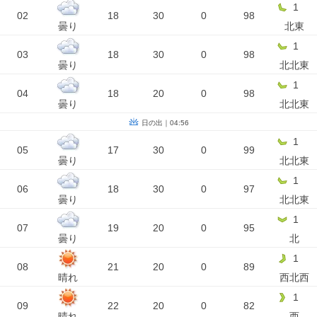
1
02
18
30
0
98
曇り
北東
1
03
18
30
0
98
曇り
北北東
1
04
18
20
0
98
曇り
北北東
日の出｜04:56
1
05
17
30
0
99
曇り
北北東
1
06
18
30
0
97
曇り
北北東
1
07
19
20
0
95
曇り
北
1
08
21
20
0
89
晴れ
西北西
1
09
22
20
0
82
晴れ
西