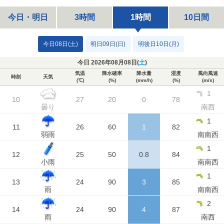
今日・明日
3時間
1時間
10日間
今日08日(土)
明日09日(日)
明後日10日(月)
今日 2026年08月08日(
土
)
気温
降水確率
降水量
湿度
風向風速
時刻
天気
(℃)
(%)
(mm/h)
(%)
(m/s)
1
10
27
20
0
78
曇り
南西
1
11
26
60
1
82
弱雨
南南西
1
12
25
50
0.8
84
小雨
南南西
1
13
24
90
3
85
雨
南南西
2
14
24
90
4
87
雨
南西