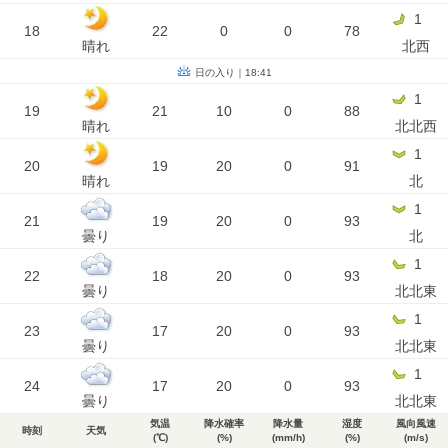
1
18
22
0
0
78
晴れ
北西
日の入り｜18:41
1
19
21
10
0
88
晴れ
北北西
1
20
19
20
0
91
晴れ
北
1
21
19
20
0
93
曇り
北
1
22
18
20
0
93
曇り
北北東
1
23
17
20
0
93
曇り
北北東
1
24
17
20
0
93
曇り
北北東
気温
降水確率
降水量
湿度
風向風速
時刻
天気
(℃)
(%)
(mm/h)
(%)
(m/s)