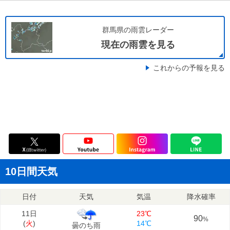
群馬県の雨雲レーダー
現在の雨雲を見る
これからの予報を見る
10日間天気
日付
天気
気温
降水確率
11日
23℃
90
%
(
火
)
14℃
曇のち雨