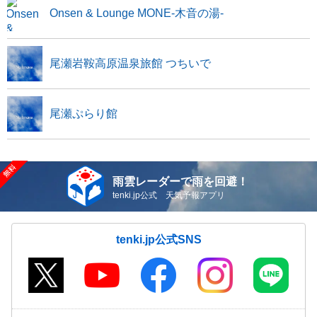
Onsen & Lounge MONE-木音の湯-
尾瀬岩鞍高原温泉旅館 つちいで
尾瀬ぷらり館
雨雲レーダーで雨を回避！
tenki.jp公式 天気予報アプリ
tenki.jp公式SNS