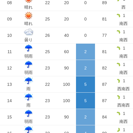
08
22
20
0
89
晴れ
西
1
09
25
20
0
81
晴れ
南西
1
10
26
40
0
77
曇り
南西
1
11
25
60
2
81
弱雨
南西
1
12
23
90
2
82
弱雨
南西
1
13
22
100
5
87
雨
西南西
1
14
23
100
5
87
雨
西南西
1
15
23
90
2
84
弱雨
南西
1