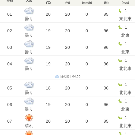
時刻
天気
(℃)
(%)
(mm/h)
(%)
(m/s)
1
01
20
20
0
95
曇り
東北東
1
02
19
20
0
96
曇り
北東
1
03
19
20
0
96
曇り
北東
1
04
19
20
0
96
曇り
北北東
日の出｜04:55
1
05
18
20
0
96
曇り
北北東
1
06
19
20
0
96
曇り
北東
1
07
20
20
0
95
晴れ
北北東
1