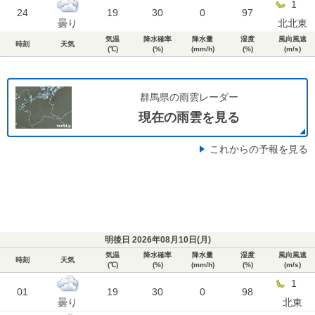
1
24
19
30
0
97
曇り
北北東
気温
降水確率
降水量
湿度
風向風速
時刻
天気
(℃)
(%)
(mm/h)
(%)
(m/s)
群馬県の雨雲レーダー
現在の雨雲を見る
これからの予報を見る
明後日 2026年08月10日(
月
)
気温
降水確率
降水量
湿度
風向風速
時刻
天気
(℃)
(%)
(mm/h)
(%)
(m/s)
1
01
19
30
0
98
曇り
北東