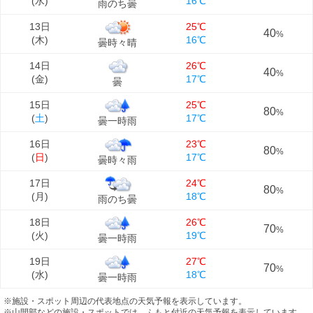
(
水
)
16℃
雨のち曇
13日
25℃
40
%
(
木
)
16℃
曇時々晴
14日
26℃
40
%
(
金
)
17℃
曇
15日
25℃
80
%
(
土
)
17℃
曇一時雨
16日
23℃
80
%
(
日
)
17℃
曇時々雨
17日
24℃
80
%
(
月
)
18℃
雨のち曇
18日
26℃
70
%
(
火
)
19℃
曇一時雨
19日
27℃
70
%
(
水
)
18℃
曇一時雨
※施設・スポット周辺の代表地点の天気予報を表示しています。
※山間部などの施設・スポットでは、ふもと付近の天気予報を表示しています。