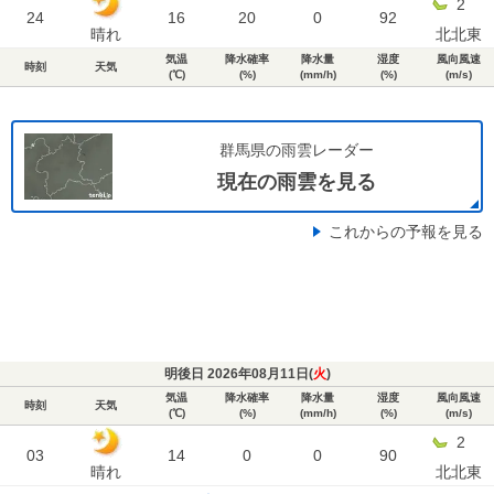
2
24
16
20
0
92
晴れ
北北東
気温
降水確率
降水量
湿度
風向風速
時刻
天気
(℃)
(%)
(mm/h)
(%)
(m/s)
群馬県の雨雲レーダー
現在の雨雲を見る
これからの予報を見る
明後日 2026年08月11日(
火
)
気温
降水確率
降水量
湿度
風向風速
時刻
天気
(℃)
(%)
(mm/h)
(%)
(m/s)
2
03
14
0
0
90
晴れ
北北東