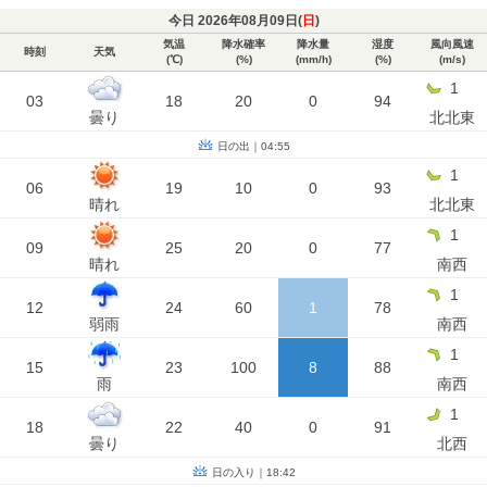
今日 2026年08月09日(
日
)
気温
降水確率
降水量
湿度
風向風速
時刻
天気
(℃)
(%)
(mm/h)
(%)
(m/s)
1
03
18
20
0
94
曇り
北北東
日の出｜04:55
1
06
19
10
0
93
晴れ
北北東
1
09
25
20
0
77
晴れ
南西
1
12
24
60
1
78
弱雨
南西
1
15
23
100
8
88
雨
南西
1
18
22
40
0
91
曇り
北西
日の入り｜18:42