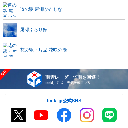
道の駅 尾瀬かたしな
尾瀬ぷらり館
花の駅・片品 花咲の湯
雨雲レーダーで雨を回避！
tenki.jp公式 天気予報アプリ
tenki.jp公式SNS