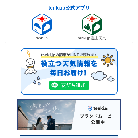
tenki.jp公式アプリ
tenki.jp
tenki.jp 登山天気