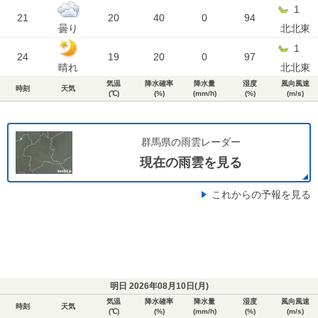
1
21
20
40
0
94
曇り
北北東
1
24
19
20
0
97
晴れ
北北東
気温
降水確率
降水量
湿度
風向風速
時刻
天気
(℃)
(%)
(mm/h)
(%)
(m/s)
群馬県の雨雲レーダー
現在の雨雲を見る
これからの予報を見る
明日 2026年08月10日(
月
)
気温
降水確率
降水量
湿度
風向風速
時刻
天気
(℃)
(%)
(mm/h)
(%)
(m/s)