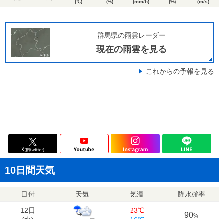
(℃)
(%)
(mm/h)
(%)
(m/s)
群馬県の雨雲レーダー
現在の雨雲を見る
これからの予報を見る
10日間天気
日付
天気
気温
降水確率
12日
23℃
90
%