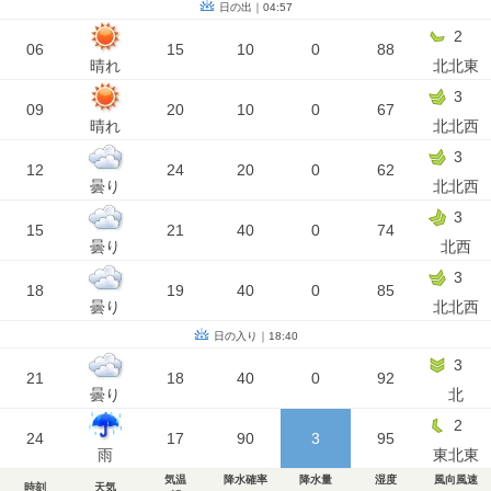
日の出｜04:57
2
06
15
10
0
88
晴れ
北北東
3
09
20
10
0
67
晴れ
北北西
3
12
24
20
0
62
曇り
北北西
3
15
21
40
0
74
曇り
北西
3
18
19
40
0
85
曇り
北北西
日の入り｜18:40
3
21
18
40
0
92
曇り
北
2
24
17
90
3
95
雨
東北東
気温
降水確率
降水量
湿度
風向風速
時刻
天気