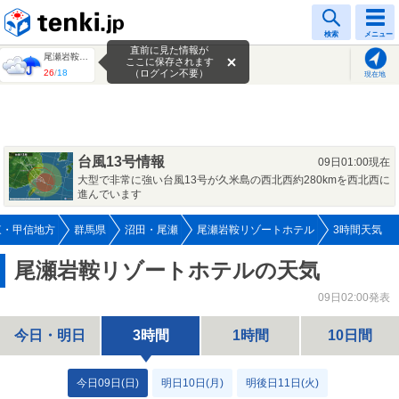
tenki.jp
検索
メニュー
直前に見た情報が
尾瀬岩鞍リゾートホテル
ここに保存されます
26
/
18
（ログイン不要）
現在地
台風13号情報
09日01:00現在
大型で非常に強い台風13号が久米島の西北西約280kmを西北西に
進んでいます
東・甲信地方
群馬県
沼田・尾瀬
尾瀬岩鞍リゾートホテル
3時間天気
尾瀬岩鞍リゾートホテルの天気
09日02:00発表
今日・明日
3時間
1時間
10日間
今日09日(日)
明日10日(月)
明後日11日(火)