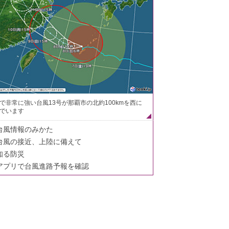
で非常に強い台風13号が那覇市の北約100kmを西に
でいます
台風情報のみかた
台風の接近、上陸に備えて
知る防災
アプリで台風進路予報を確認