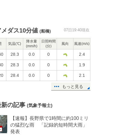
アメダス10分値
07日19:40現在
(船橋)
降水量
日照時間
間
気温(℃)
風向
風速(m/s)
(mm/h)
(分)
40
28.3
0.0
0
2.4
30
28.3
0.0
0
1.9
20
28.4
0.0
0
2.1
もっと見る
最新の記事
(気象予報士)
【速報】長野県で1時間に約100ミリ
の猛烈な雨 「記録的短時間大雨」
発表