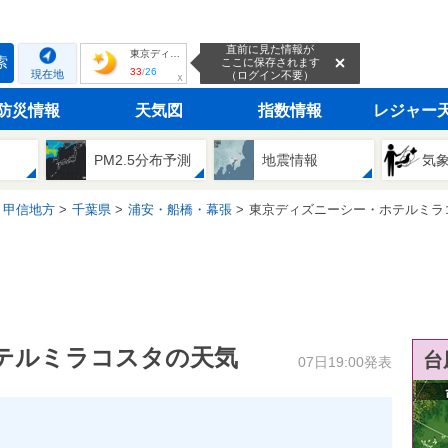
直前に見た情報が
東京ディズニーシー・ホテルミラコスタ
索
ここに保存されます
33
/
26
現在地
（ログイン不要）
ｘ
防災情報
天気図
指数情報
レジャー
PM2.5分布予測
地震情報
気
・甲信地方
千葉県
浦安・船橋・幕張
東京ディズニーシー・ホテルミラ
テルミラコスタの天気
台
07日19:00発表