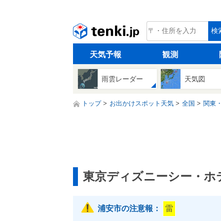
tenki.jp
検
天気予報
観測
雨雲レーダー
天気図
トップ
お出かけスポット天気
全国
関東
東京ディズニーシー・ホ
浦安市の注意報：
雷