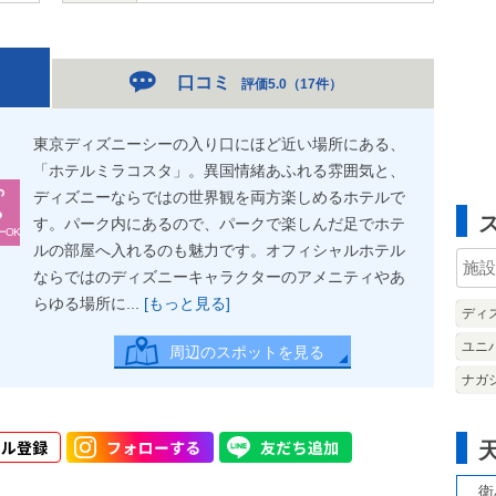
口コミ
評価5.0
（
17件
）
東京ディズニーシーの入り口にほど近い場所にある、
「ホテルミラコスタ」。異国情緒あふれる雰囲気と、
ディズニーならではの世界観を両方楽しめるホテルで
す。パーク内にあるので、パークで楽しんだ足でホテ
ーOK
ルの部屋へ入れるのも魅力です。オフィシャルホテル
ならではのディズニーキャラクターのアメニティやあ
らゆる場所に...
[もっと見る]
ディ
ユニ
周辺のスポットを見る
ナガ
衛