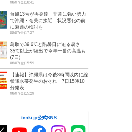
08/07(金)18:41
台風13号が再発達 非常に強い勢力
で沖縄・奄美に接近 状況悪化の前
に避難の検討を
08/07(金)17:37
鳥取で39.6℃と酷暑日に迫る暑さ
35℃以上が続出で今年一番の高温も
(7日)
08/07(金)15:59
【速報】沖縄県は今後3時間以内に線
状降水帯発生のおそれ 7日15時10
分発表
08/07(金)15:29
tenki.jp公式SNS