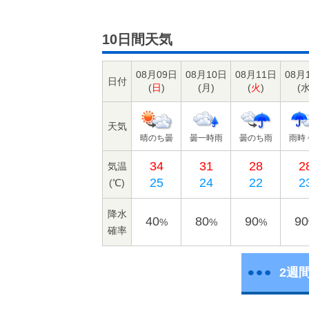
10日間天気
08月09日
08月10日
08月11日
08月
日付
(
日
)
(
月
)
(
火
)
(
天気
晴のち曇
曇一時雨
曇のち雨
雨時
34
31
28
2
気温
25
24
22
2
(℃)
降水
40
80
90
90
%
%
%
確率
2週