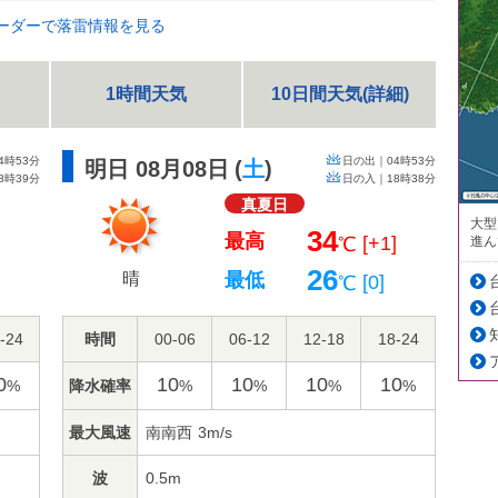
ーダーで落雷情報を見る
1時間天気
10日間天気(詳細)
4時53分
日の出｜
04時53分
明日 08月08日
(
土
)
8時39分
日の入｜
18時38分
真夏日
大型
34
最高
]
[+1]
進ん
℃
26
晴
最低
]
[0]
℃
-24
時間
00-06
06-12
12-18
18-24
0
10
10
10
10
降水確率
%
%
%
%
%
最大風速
南南西
3m/s
波
0.5m