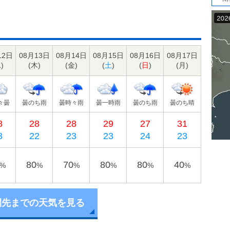
12日
08月13日
08月14日
08月15日
08月16日
08月17日
水
)
(
木
)
(
金
)
(
土
)
(
日
)
(
月
)
々曇
曇のち雨
曇時々雨
曇一時雨
曇のち雨
曇のち晴
8
28
28
29
27
31
3
22
23
23
24
23
80
70
80
80
40
%
%
%
%
%
%
間先までの天気を見る