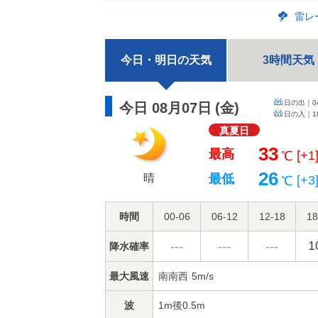
雷レ
今日・明日の天気
3時間天気
日の出｜
0
今日 08月07日
(
金
)
日の入｜
1
真夏日
33
最高
[+1
℃
26
晴
最低
[+3
℃
時間
00-06
06-12
12-18
18
1
---
---
---
降水確率
最大風速
南南西
5m/s
波
1m後0.5m