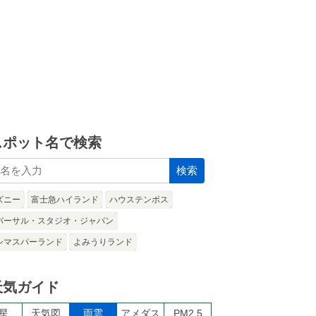
スポット名で検索
検索
ズニー
富士急ハイランド
ハウステンボス
バーサル・スタジオ・ジャパン
シマスパーランド
よみうりランド
天気ガイド
星
天気図
雨雲
アメダス
PM2.5