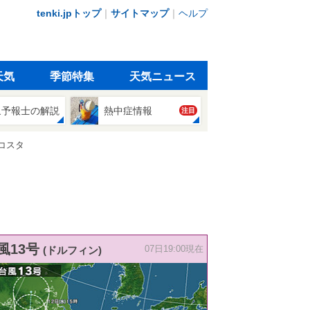
tenki.jpトップ
｜
サイトマップ
｜
ヘルプ
天気
季節特集
天気ニュース
象予報士の解説
熱中症情報
注目
コスタ
風13号
(ドルフィン)
07日19:00現在