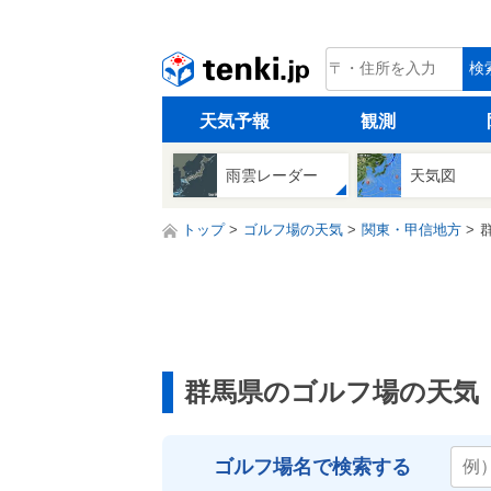
tenki.jp
検
天気予報
観測
雨雲レーダー
天気図
トップ
ゴルフ場の天気
関東・甲信地方
群馬県のゴルフ場の天気
ゴルフ場名で検索する