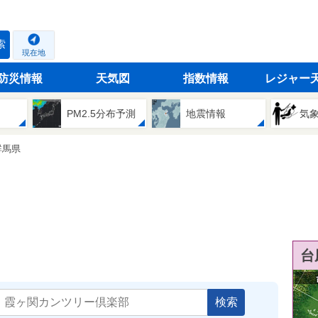
索
現在地
防災情報
天気図
指数情報
レジャー
PM2.5分布予測
地震情報
気
群馬県
台
検索