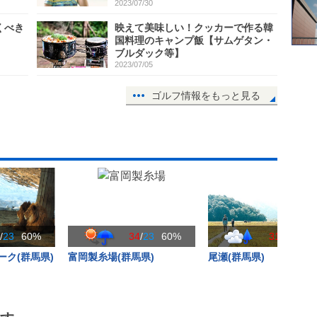
2023/07/30
くべき
映えて美味しい！クッカーで作る韓
国料理のキャンプ飯【サムゲタン・
ブルダック等】
2023/07/05
ゴルフ情報をもっと見る
4
/
23
60%
34
/
23
60%
31
/
22
60
ク(群馬県)
富岡製糸場(群馬県)
尾瀬(群馬県)