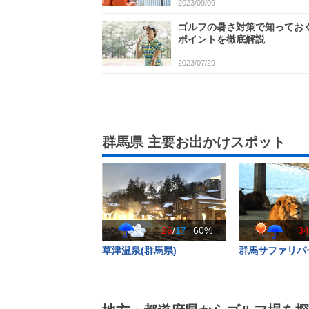
2023/09/09
ゴルフの暑さ対策で知ってお
ポイントを徹底解説
2023/07/29
群馬県 主要お出かけスポット
26
/
17
60%
3
草津温泉(群馬県)
群馬サファリパー