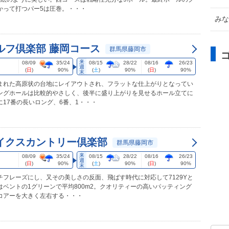
かって打つパー5は圧巻。・・・
みな
ルフ倶楽部 藤岡コース
群馬県藤岡市
来
08/09
35/24
08/15
28/22
08/16
26/23
週
(
日
)
90%
(
土
)
90%
(
日
)
90%
末
まれた高原状の台地にレイアウトされ、フラットな仕上がりとなってい
ングホールは比較的やさしく、後半に盛り上がりを見せるホール立てに
17番の長いロング、6番、1・・・
イクスカントリー倶楽部
群馬県藤岡市
来
08/09
35/24
08/15
28/22
08/16
26/23
週
(
日
)
90%
(
土
)
90%
(
日
)
90%
末
チフレーズにし、又その美しさの反面、飛ばす時代に対応して7129Yと
はベントの1グリーンで平均800m2。クオリティーの高いパッティング
コアーを大きく左右する・・・