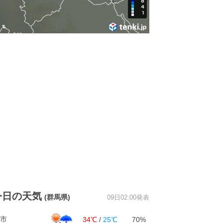
今日の天気
(群馬県)
09日02:00発表
市
34℃
/
25℃
70%