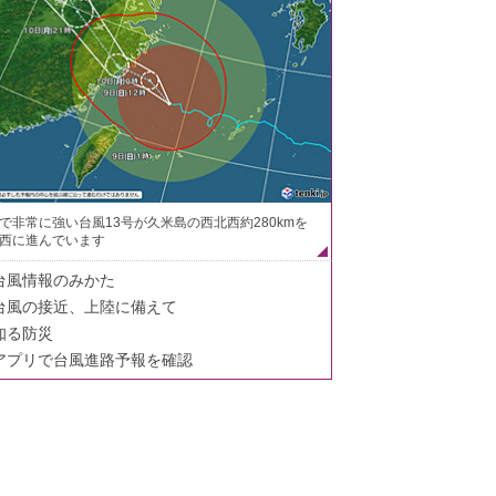
で非常に強い台風13号が久米島の西北西約280kmを
西に進んでいます
台風情報のみかた
台風の接近、上陸に備えて
知る防災
アプリで台風進路予報を確認