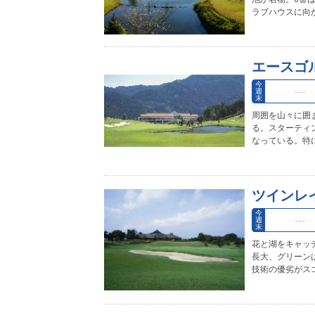
ラブハウスに向
エースゴ
今
週
末
周囲を山々に囲
る。スターティ
なっている。特に
ツインレ
今
週
末
花と湖をキャッ
長大、グリーン
技術の優劣がス