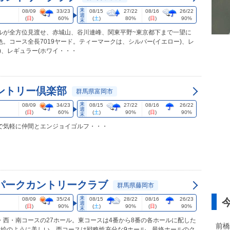
来
08/09
33/23
08/15
27/22
08/16
26/22
週
(
日
)
60%
(
土
)
80%
(
日
)
90%
末
ルが全方位見渡せ、赤城山、谷川連峰、関東平野~東京都下まで一望に
。コース全長7019ヤード。ティーマークは、シルバー(イエロー)、レ
)、レギュラー(ホワイ・・・
ントリー倶楽部
群馬県富岡市
来
08/09
34/23
08/15
27/22
08/16
26/22
週
(
日
)
60%
(
土
)
90%
(
日
)
90%
末
で気軽に仲間とエンジョイゴルフ・・・
パークカントリークラブ
群馬県藤岡市
来
08/09
35/24
08/15
28/22
08/16
26/23
週
(
日
)
90%
(
土
)
90%
(
日
)
90%
末
・西・南コースの27ホール。東コースは4番から8番の各ホールに配した
前橋
は絵のように美しい。西コースは戦略性充分な9ホール。最終ホールのク