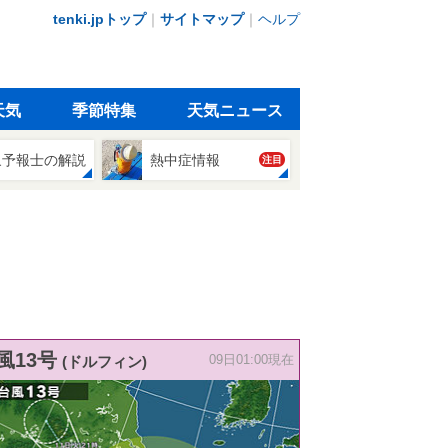
tenki.jpトップ
｜
サイトマップ
｜
ヘルプ
天気
季節特集
天気ニュース
象予報士の解説
熱中症情報
注目
風13号
(ドルフィン)
09日01:00現在