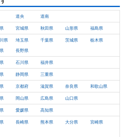
す
道央
道南
県
宮城県
秋田県
山形県
福島県
川県
埼玉県
千葉県
茨城県
栃木県
県
長野県
県
石川県
福井県
県
静岡県
三重県
県
京都府
滋賀県
奈良県
和歌山県
県
岡山県
広島県
山口県
県
愛媛県
高知県
県
長崎県
熊本県
大分県
宮崎県