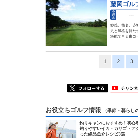
藤岡ゴル
今
週
末
妙義、榛名、赤
史と風格を持た
堪能できる東コ
1
2
3
お役立ちゴルフ情報
（季節・暮らし
釣りキャンにおすすめ！初心
釣りやすいイカ・カサゴ・ア
った絶品魚介レシピ3選