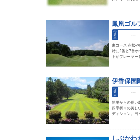
鳳凰ゴル
今
週
末
東コース 赤松
特に2番と7番
トがプレーヤー
伊香保国
今
週
末
開場からの長い
四季折々の美し
ディション。日
しぶかわ