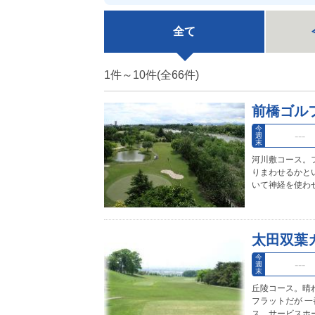
全て
1件～10件(全66件)
前橋ゴル
今
週
末
河川敷コース。
りまわせるかと
いて神経を使わ
太田双葉
今
週
末
丘陵コース。晴
フラットだが 
ス。サービスホ