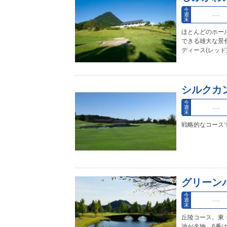
今
週
末
ほとんどのホー
できる雄大な景色
ディース(レッド
シルクカ
今
週
末
戦略的なコース
グリーン
今
週
末
丘陵コース。東
池が名物。6番