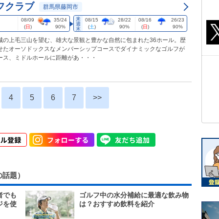
フクラブ
群馬県藤岡市
来
08/09
35/24
08/15
28/22
08/16
26/23
週
(
日
)
90%
(
土
)
90%
(
日
)
90%
末
城の上毛三山を望む、雄大な景観と豊かな自然に包まれた36ホール。歴
せたオーソドックスなメンバーシップコースでダイナミックなゴルフが
ース、ミドルホールに距離があ・・・
4
5
6
7
>>
の話題）
者でも
ゴルフ中の水分補給に最適な飲み物
ジを使
は？おすすめ飲料を紹介