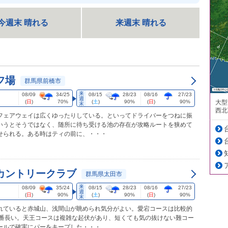
今週末 晴れる
来週末 晴れる
フ場
群馬県前橋市
来
08/09
34/25
08/15
28/23
08/16
27/23
週
大型
(
日
)
70%
(
土
)
90%
(
日
)
90%
末
西北
フェアウェイは広くゆったりしている。といってドライバーをつねに振
いうとそうではなく、随所に待ち受ける池の存在が攻略ルートを狭めて
せられる。ある時はティの前に、・・・
カントリークラブ
群馬県太田市
来
08/09
35/24
08/15
28/23
08/16
27/23
週
(
日
)
90%
(
土
)
90%
(
日
)
90%
末
れていると赤城山、浅間山が眺められ気分がよい。愛宕コースは比較的
一番長い。天王コースは複雑な起伏があり、短くても気の抜けない難コー
ールで確実にパーをキープした・・・