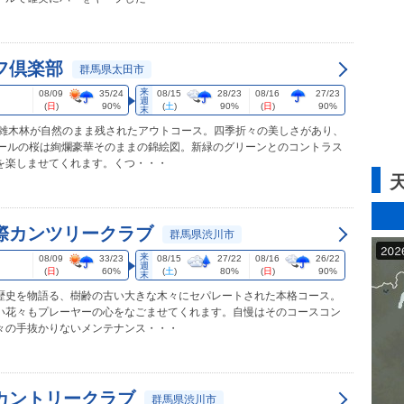
フ倶楽部
群馬県太田市
来
08/09
35/24
08/15
28/23
08/16
27/23
週
(
日
)
90%
(
土
)
90%
(
日
)
90%
末
や雑木林が自然のまま残されたアウトコース。四季折々の美しさがあり、
ホールの桜は絢爛豪華そのままの錦絵図。新緑のグリーンとのコントラス
を楽しませてくれます。くつ・・・
際カンツリークラブ
群馬県渋川市
来
08/09
33/23
08/15
27/22
08/16
26/22
週
(
日
)
60%
(
土
)
80%
(
日
)
90%
末
歴史を物語る、樹齢の古い大きな木々にセパレートされた本格コース。
い花々もプレーヤーの心をなごませてくれます。自慢はそのコースコン
々の手抜かりないメンテナンス・・・
カントリークラブ
群馬県渋川市