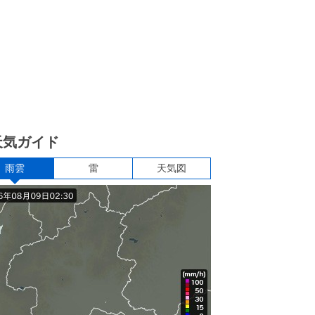
天気ガイド
雨雲
雷
天気図