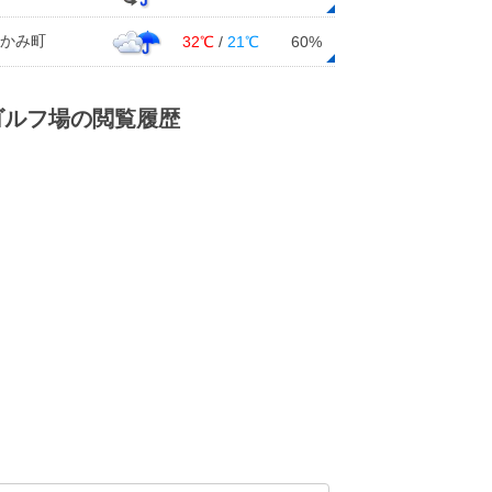
かみ町
32℃
/
21℃
60%
ゴルフ場の閲覧履歴