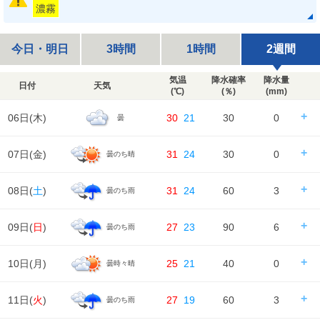
濃霧
今日・明日
3時間
1時間
2週間
気温
降水確率
降水量
日付
天気
(℃)
(％)
(mm)
06日(
木
)
30
21
30
0
曇
日の出/入
日の出｜04:43
日の入｜18:42
07日(
金
)
31
24
30
0
曇のち晴
時刻
00
06
12
18
24
天気
---
---
---
日の出/入
日の出｜04:44
日の入｜18:41
08日(
土
)
31
24
60
3
曇のち雨
時刻
00
06
12
18
24
降水確率
---
---
---
30%
降水量
---
---
---
0㎜
天気
日の出/入
日の出｜04:45
日の入｜18:39
09日(
日
)
27
23
90
6
曇のち雨
時刻
00
06
12
18
24
降水確率
30%
20%
10%
20%
気温
降水量
0㎜
0㎜
0㎜
0㎜
天気
日の出/入
日の出｜04:45
日の入｜18:38
10日(
月
)
25
21
40
0
曇時々晴
時刻
00
06
12
18
24
降水確率
30%
40%
60%
50%
湿度
89%
97%
気温
降水量
0㎜
0㎜
3㎜
0.5㎜
天気
日の出/入
日の出｜04:46
日の入｜18:37
11日(
火
)
27
19
60
3
曇のち雨
風
時刻
00
06
12
18
24
2m/s
1m/s
降水確率
30%
40%
90%
80%
湿度
97%
96%
72%
82%
95%
気温