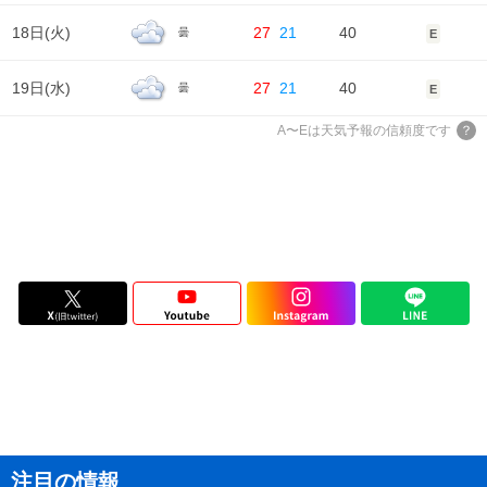
湿度
93%
93%
73%
82%
93%
18日(
火
)
27
21
40
曇
E
風
2m/s
2m/s
3m/s
2m/s
1m/s
19日(
水
)
27
21
40
曇
E
A〜Eは天気予報の信頼度です
注目の情報