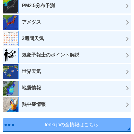
PM2.5分布予測
アメダス
2週間天気
気象予報士のポイント解説
世界天気
地震情報
熱中症情報
tenki.jpの全情報はこちら