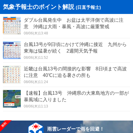
気象予報士のポイント解説
(日直予報士)
ダブル台風発生中 お盆は太平洋側で高波に注
意 沖縄は大雨・暴風・高波に厳重警戒
08/06(木)13:48
台風13号が9日頃にかけて沖縄に接近 九州から
東海は猛暑が続く 2週間天気予報
08/06(木)11:52
近畿は台風13号の間接的な影響 8日頃まで高波
に注意 40℃に迫る暑さの所も
08/06(木)11:24
【速報】台風13号 沖縄県の大東島地方の一部が
暴風域に入りました
08/06(木)11:13
雨雲レーダーで雨を回避！