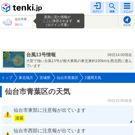
tenki.jp
ログイン
検索
メニュー
直前に見た情報が
仙台市青葉区
ここに保存されます
30
/
21
（ログイン不要）
現在地
台風13号情報
06日14:00現在
大型で強い台風13号が南大東島の東北東約190kmを西北西に進ん
でいます
トップ
東北地方
宮城県
仙台市青葉区
2週間天気
仙台市青葉区の天気
06日15:00発表
仙台市東部に注意報が出ています
濃霧
仙台市西部に注意報が出ています