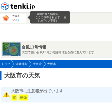
tenki.jp
直前に見た情報が
大阪市
ここに保存されます
36
/
28
（ログイン不要）
台風13号情報
大型で強い台風13号が与論島付近を西に進んでいます
トップ
近畿地方
大阪府
大阪市
大阪市の天気
大阪市に注意報が出ています
雷
乾燥