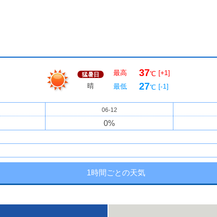
37
最高
[+1]
℃
猛暑日
27
晴
最低
[-1]
℃
06-12
0
%
1時間ごとの天気