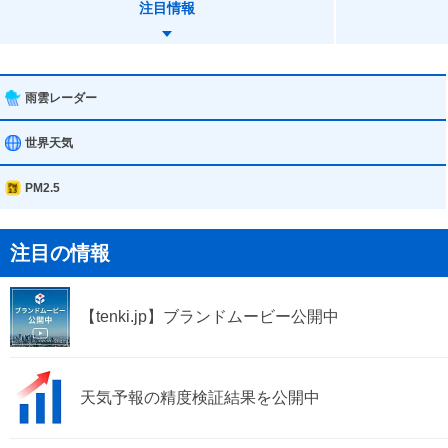
大阪市西区
注目情報
大阪市大正区
大阪市浪速区
雨雲レーダー
大阪市東淀川区
世界天気
大阪市生野区
PM2.5
大阪市城東区
注目の情報
大阪市住吉区
【tenki.jp】ブランドムービー公開中
大阪市西成区
大阪市鶴見区
天気予報の精度検証結果を公開中
大阪市平野区