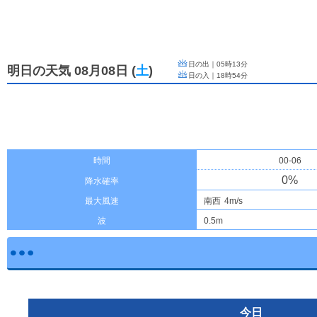
日の出｜
05時13分
明日の天気 08月08日
(
土
)
日の入｜
18時54分
時間
00-06
0
%
降水確率
最大風速
南西
4m/s
波
0.5m
今日