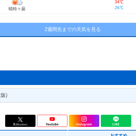
34℃
26℃
晴時々曇
2週間先までの天気を見る
阪)
大阪市都島区
大阪市此花区
おすすめ