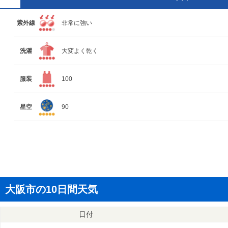
紫外線
非常に強い
洗濯
大変よく乾く
服装
100
星空
90
大阪市の10日間天気
日付