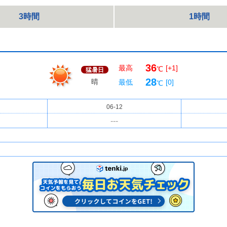
3時間
1時間
36
最高
[+1]
℃
猛暑日
28
晴
最低
[0]
℃
06-12
---