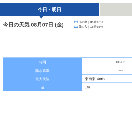
今日・明日
日の出｜
05時12分
今日の天気 08月07日
(
金
)
日の入｜
18時55分
時間
00-06
---
降水確率
最大風速
東南東
4m/s
波
1m