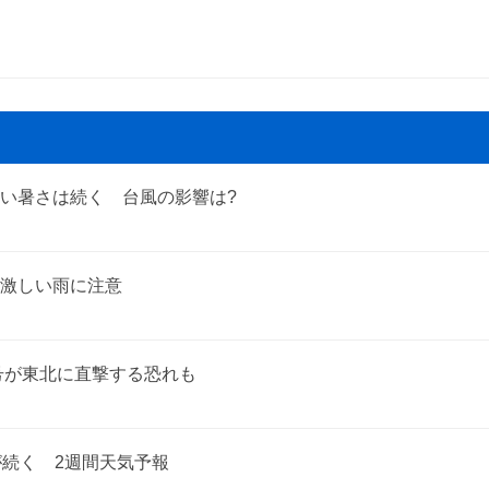
堺市
堺市中区
堺市西区
堺市北区
い暑さは続く 台風の影響は?
岸和田市
池田市
激しい雨に注意
泉大津市
貝塚市
号が東北に直撃する恐れも
枚方市
八尾市
が続く 2週間天気予報