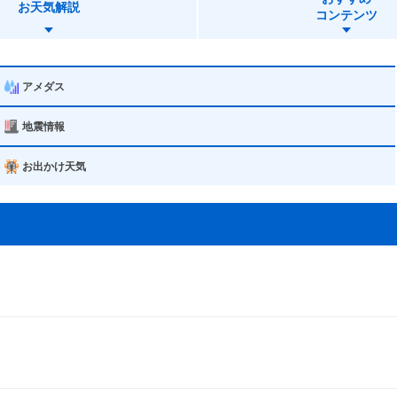
大阪市港区
お天気解説
コンテンツ
大阪市天王寺区
大阪市西淀川区
アメダス
大阪市東成区
地震情報
大阪市旭区
お出かけ天気
大阪市阿倍野区
大阪市東住吉区
大阪市淀川区
大阪市住之江区
大阪市北区