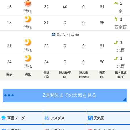
2
15
32
40
0
61
晴れ
南
1
18
31
0
0
65
晴れ
西南西
日の入り｜18:58
1
21
26
0
0
81
晴れ
北西
1
24
24
0
0
86
晴れ
北西
気温
降水確率
降水量
湿度
風向風速
時刻
天気
(℃)
(%)
(mm/h)
(%)
(m/s)
2週間先までの天気を見る
雨雲レーダー
アメダス
天気図