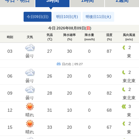
今日・明日
3時間
1時間
2週間
今日09日(日)
明日10日(月)
明後日11日(火)
今日 2026年08月09日(
日
)
気温
降水確率
降水量
湿度
風向風速
時刻
天気
(℃)
(%)
(mm/h)
(%)
(m/s)
2
03
27
30
0
87
曇り
東
日の出｜05:27
2
06
26
20
0
90
曇り
東北東
2
09
28
20
0
82
曇り
東北東
3
12
31
10
0
68
晴れ
東
2
15
33
20
0
67
晴れ
東