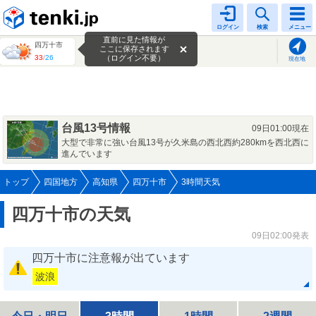
tenki.jp
ログイン
検索
メニュー
直前に見た情報が
四万十市
ここに保存されます
33
/
26
（ログイン不要）
現在地
台風13号情報
09日01:00現在
大型で非常に強い台風13号が久米島の西北西約280kmを西北西に
進んでいます
トップ
四国地方
高知県
四万十市
3時間天気
四万十市の天気
09日02:00発表
四万十市に注意報が出ています
波浪