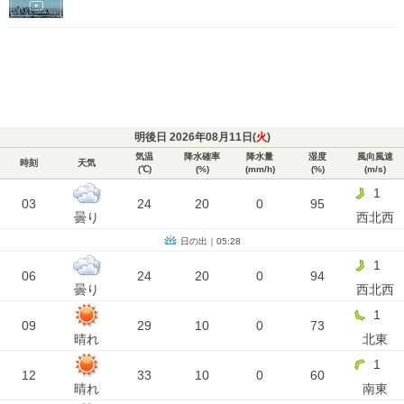
明後日 2026年08月11日(
火
)
気温
降水確率
降水量
湿度
風向風速
時刻
天気
(℃)
(%)
(mm/h)
(%)
(m/s)
1
03
24
20
0
95
曇り
西北西
日の出｜05:28
1
06
24
20
0
94
曇り
西北西
1
09
29
10
0
73
晴れ
北東
1
12
33
10
0
60
晴れ
南東