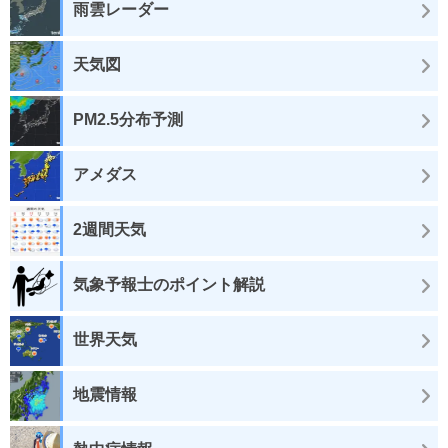
雨雲レーダー
天気図
PM2.5分布予測
アメダス
2週間天気
気象予報士のポイント解説
世界天気
地震情報