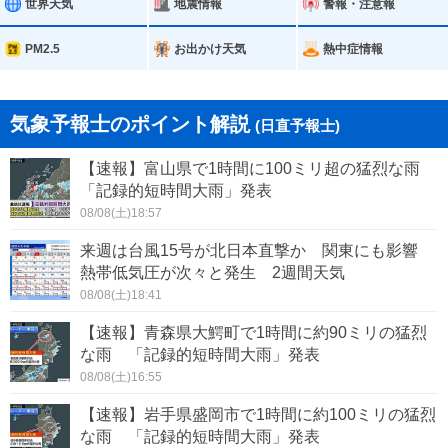
世界天気
地震情報
警報・注意報
PM2.5
お出かけ天気
熱中症情報
気象予報士のポイント解説
(日直予報士)
【速報】富山県で1時間に100ミリ超の猛烈な雨
「記録的短時間大雨」発表
08/08(土)18:57
来週は台風15号が北日本直撃か 関東にも影響
熱帯低気圧が次々と発生 2週間天気
08/08(土)18:41
【速報】青森県大鰐町で1時間に約90ミリの猛烈
な雨 「記録的短時間大雨」発表
08/08(土)16:55
【速報】岩手県盛岡市で1時間に約100ミリの猛烈
な雨 「記録的短時間大雨」発表