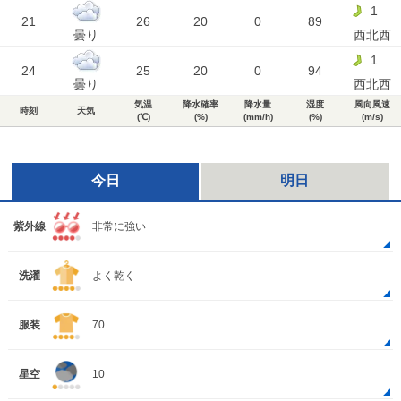
1
21
26
20
0
89
曇り
西北西
1
24
25
20
0
94
曇り
西北西
気温
降水確率
降水量
湿度
風向風速
時刻
天気
(℃)
(%)
(mm/h)
(%)
(m/s)
今日
明日
紫外線
非常に強い
洗濯
よく乾く
服装
70
星空
10