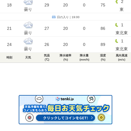
2
18
29
20
0
75
曇り
東
日の入り｜19:00
1
21
27
20
0
86
曇り
東北東
1
24
26
20
0
89
曇り
東北東
気温
降水確率
降水量
湿度
風向風速
時刻
天気
(℃)
(%)
(mm/h)
(%)
(m/s)