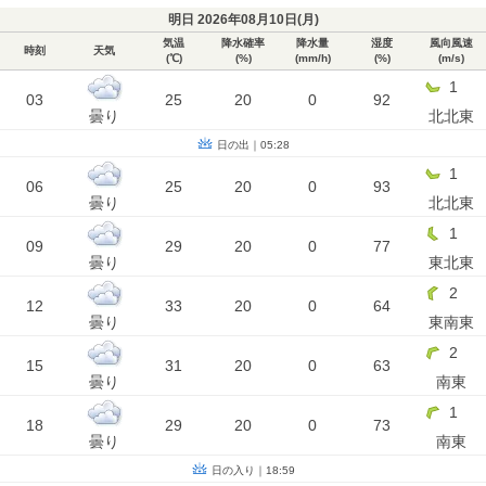
明日 2026年08月10日(
月
)
気温
降水確率
降水量
湿度
風向風速
時刻
天気
(℃)
(%)
(mm/h)
(%)
(m/s)
1
03
25
20
0
92
曇り
北北東
日の出｜05:28
1
06
25
20
0
93
曇り
北北東
1
09
29
20
0
77
曇り
東北東
2
12
33
20
0
64
曇り
東南東
2
15
31
20
0
63
曇り
南東
1
18
29
20
0
73
曇り
南東
日の入り｜18:59