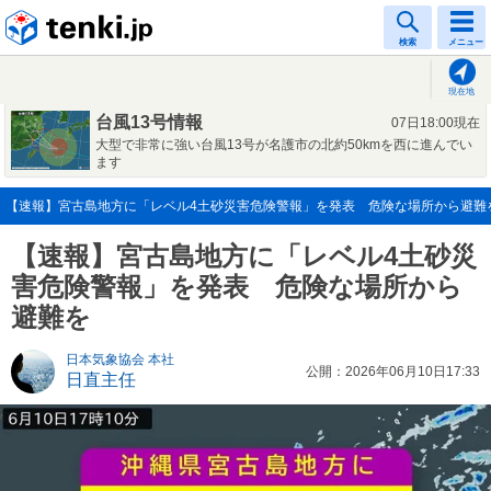
tenki.jp
検索
メニュー
現在地
台風13号情報
07日18:00現在
大型で非常に強い台風13号が名護市の北約50kmを西に進んでい
ます
【速報】宮古島地方に「レベル4土砂災害危険警報」を発表 危険な場所から避難を(20
【速報】宮古島地方に「レベル4土砂災
害危険警報」を発表 危険な場所から
避難を
日本気象協会 本社
公開：2026年06月10日17:33
日直主任