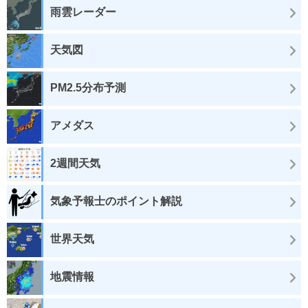
雨雲レーダー
天気図
PM2.5分布予測
アメダス
2週間天気
気象予報士のポイント解説
世界天気
地震情報