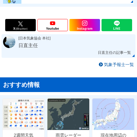
[日本気象協会 本社]
日直主任
日直主任の記事一覧
気象予報士一覧
おすすめ情報
雨雲レーダー
現在地周辺の
2週間天気