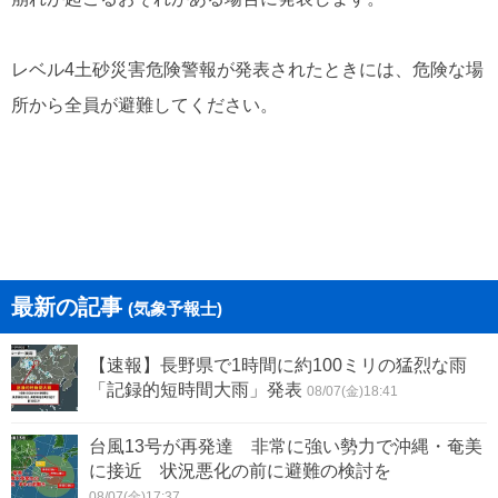
レベル4土砂災害危険警報が発表されたときには、危険な場
所から全員が避難してください。
最新の記事
(気象予報士)
【速報】長野県で1時間に約100ミリの猛烈な雨
「記録的短時間大雨」発表
08/07(金)18:41
台風13号が再発達 非常に強い勢力で沖縄・奄美
に接近 状況悪化の前に避難の検討を
08/07(金)17:37