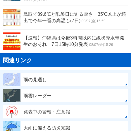
鳥取で39.6℃と酷暑日に迫る暑さ 35℃以上が続
出で今年一番の高温も(7日)
08/07(金)15:59
【速報】沖縄県は今後3時間以内に線状降水帯発
生のおそれ 7日15時10分発表
08/07(金)15:29
関連リンク
雨の見通し
雨雲レーダー
発表中の警報・注意報
大雨に備える防災知識