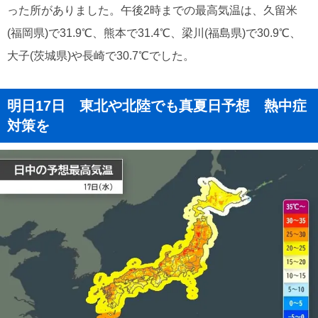
った所がありました。午後2時までの最高気温は、久留米
(福岡県)で31.9℃、熊本で31.4℃、梁川(福島県)で30.9℃、
大子(茨城県)や長崎で30.7℃でした。
明日17日 東北や北陸でも真夏日予想 熱中症
対策を