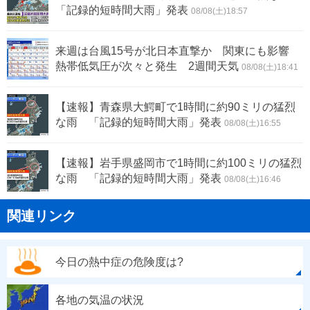
「記録的短時間大雨」発表
08/08(土)18:57
来週は台風15号が北日本直撃か 関東にも影響
熱帯低気圧が次々と発生 2週間天気
08/08(土)18:41
【速報】青森県大鰐町で1時間に約90ミリの猛烈
な雨 「記録的短時間大雨」発表
08/08(土)16:55
【速報】岩手県盛岡市で1時間に約100ミリの猛烈
な雨 「記録的短時間大雨」発表
08/08(土)16:46
関連リンク
今日の熱中症の危険度は?
各地の気温の状況