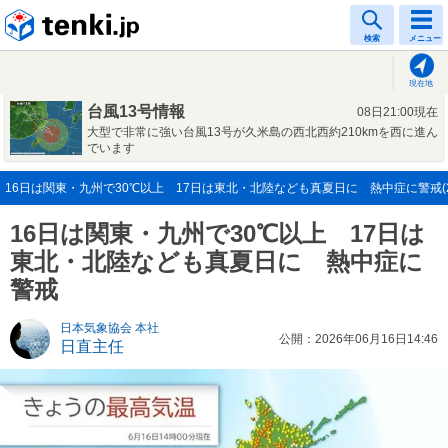
tenki.jp
検索
メニュー
現在地
台風13号情報
08日21:00現在
大型で非常に強い台風13号が久米島の西北西約210kmを西に進ん
でいます
16日は関東・九州で30℃以上 17日は東北・北陸なども真夏日に 熱中症に警戒(20
16日は関東・九州で30℃以上 17日は
東北・北陸なども真夏日に 熱中症に
警戒
日本気象協会 本社
公開：2026年06月16日14:46
日直主任