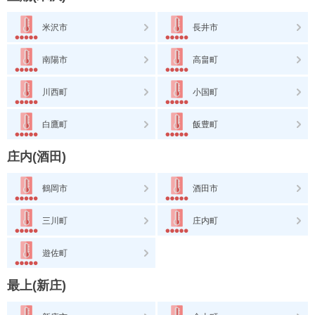
米沢市
長井市
南陽市
高畠町
川西町
小国町
白鷹町
飯豊町
庄内(酒田)
鶴岡市
酒田市
三川町
庄内町
遊佐町
最上(新庄)