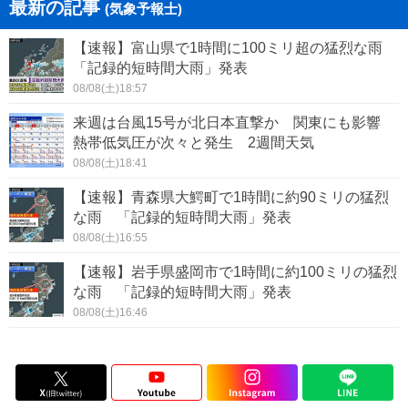
最新の記事
(気象予報士)
【速報】富山県で1時間に100ミリ超の猛烈な雨
「記録的短時間大雨」発表
08/08(土)18:57
来週は台風15号が北日本直撃か 関東にも影響
熱帯低気圧が次々と発生 2週間天気
08/08(土)18:41
【速報】青森県大鰐町で1時間に約90ミリの猛烈
な雨 「記録的短時間大雨」発表
08/08(土)16:55
【速報】岩手県盛岡市で1時間に約100ミリの猛烈
な雨 「記録的短時間大雨」発表
08/08(土)16:46