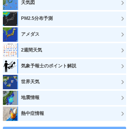
天気図
PM2.5分布予測
アメダス
2週間天気
気象予報士のポイント解説
世界天気
地震情報
熱中症情報