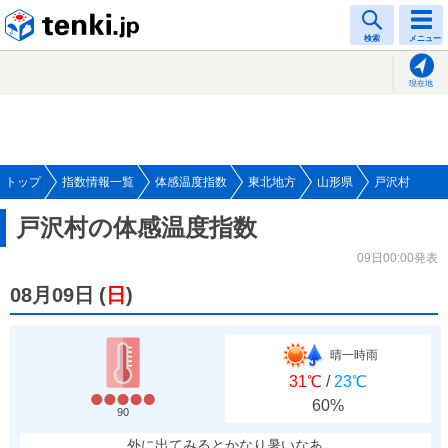
tenki.jp
検索
メニュー
現在地
トップ
指数情報一覧
体感温度指数
東北地方
山形県
戸沢村
戸沢村の体感温度指数
09日00:00発表
08月09日
(
日
)
晴一時雨
31℃
/
23℃
60%
90
外に出てみるとかなり暑いなあ