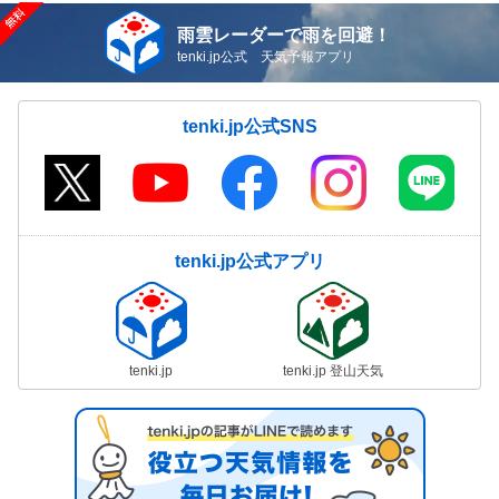
雨雲レーダーで雨を回避！
tenki.jp公式 天気予報アプリ
tenki.jp公式SNS
tenki.jp公式アプリ
tenki.jp
tenki.jp 登山天気