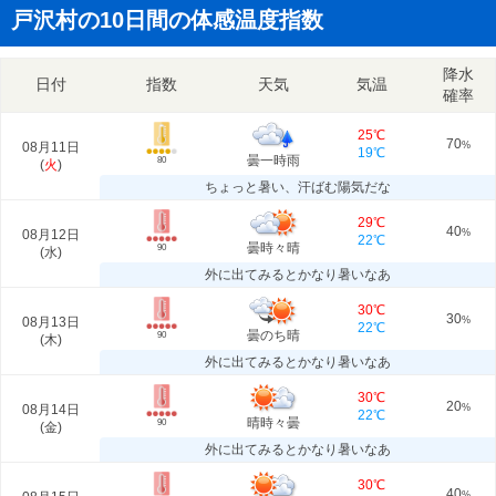
戸沢村の10日間の体感温度指数
降水
日付
指数
天気
気温
確率
25℃
70
08月11日
%
19℃
曇一時雨
80
(
火
)
ちょっと暑い、汗ばむ陽気だな
29℃
40
08月12日
%
22℃
曇時々晴
90
(
水
)
外に出てみるとかなり暑いなあ
30℃
30
08月13日
%
22℃
曇のち晴
90
(
木
)
外に出てみるとかなり暑いなあ
30℃
20
08月14日
%
22℃
晴時々曇
90
(
金
)
外に出てみるとかなり暑いなあ
30℃
40
%