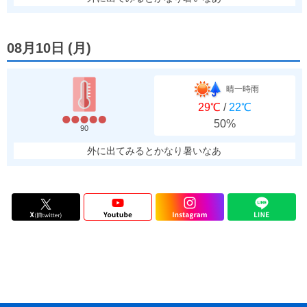
08月10日
(
月
)
晴一時雨
29℃
/
22℃
50%
90
外に出てみるとかなり暑いなあ