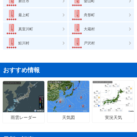
新庄市
金山町
最上町
舟形町
真室川町
大蔵村
鮭川村
戸沢村
おすすめ情報
天気図
実況天気
雨雲レーダー