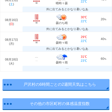
08月15日
22℃
晴時々曇
90
(
土
)
外に出てみるとかなり暑いなあ
30℃
20
08月16日
%
22℃
曇のち晴
90
(
日
)
外に出てみるとかなり暑いなあ
29℃
40
08月17日
%
22℃
曇時々晴
90
(
月
)
外に出てみるとかなり暑いなあ
31℃
---
60
08月18日
%
23℃
---
曇時々雨
(
火
)
---
戸沢村の6時間ごとの2週間天気はこちら
その他の市区町村の体感温度指数