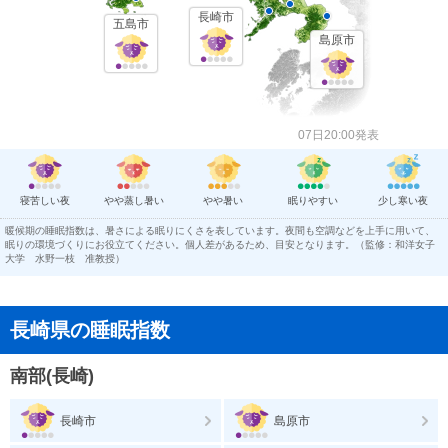
長崎市
五島市
島原市
07日20:00発表
寝苦しい夜
やや蒸し暑い
やや暑い
眠りやすい
少し寒い夜
暖候期の睡眠指数は、暑さによる眠りにくさを表しています。夜間も空調などを上手に用いて、
眠りの環境づくりにお役立てください。個人差があるため、目安となります。（監修：和洋女子
大学 水野一枝 准教授）
長崎県の睡眠指数
南部(長崎)
長崎市
島原市