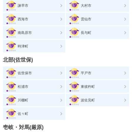
諫早市
大村市
西海市
雲仙市
南島原市
長与町
時津町
北部(佐世保)
佐世保市
平戸市
松浦市
東彼杵町
川棚町
波佐見町
佐々町
壱岐・対馬(厳原)