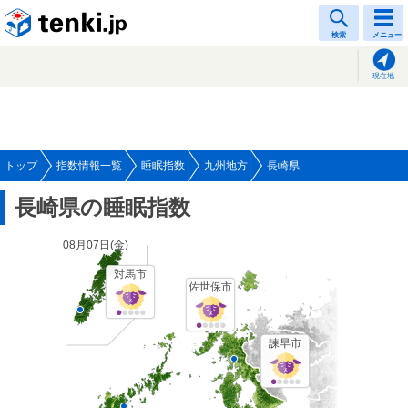
tenki.jp
検索
メニュー
現在地
トップ
指数情報一覧
睡眠指数
九州地方
長崎県
長崎県の睡眠指数
08月07日(
金
)
対馬市
佐世保市
諫早市