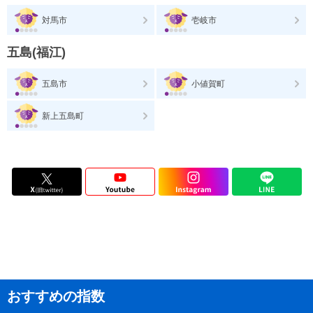
対馬市
壱岐市
五島(福江)
五島市
小値賀町
新上五島町
おすすめの指数