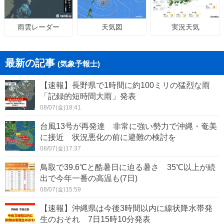
天気図
実況天気
雨雲レーダー
最新の記事
(気象予報士)
【速報】長野県で1時間に約100ミリの猛烈な雨
「記録的短時間大雨」発表
08/07(金)18:41
台風13号が再発達 非常に強い勢力で沖縄・奄美
に接近 状況悪化の前に避難の検討を
08/07(金)17:37
鳥取で39.6℃と酷暑日に迫る暑さ 35℃以上が続
出で今年一番の高温も(7日)
08/07(金)15:59
【速報】沖縄県は今後3時間以内に線状降水帯発
生のおそれ 7日15時10分発表