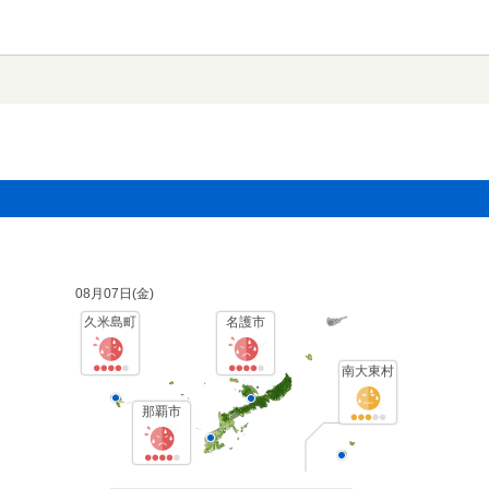
08月07日(
金
)
久米島町
名護市
南大東村
那覇市