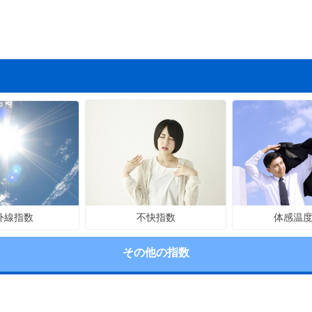
不快指数
体感温
外線指数
その他の指数