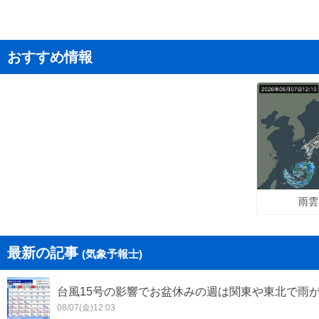
おすすめ情報
雨雲
最新の記事
(気象予報士)
台風15号の影響でお盆休みの週は関東や東北で雨
08/07(金)12:03