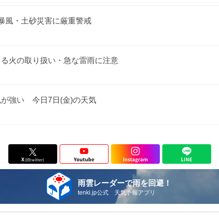
て暴風・土砂災害に厳重警戒
よる火の取り扱い・急な雷雨に注意
が強い 今日7日(金)の天気
雨雲レーダーで雨を回避！
tenki.jp公式 天気予報アプリ