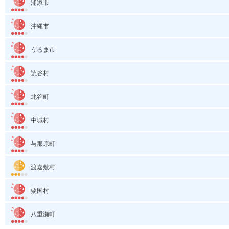
浦添市
沖縄市
うるま市
読谷村
北谷町
中城村
与那原町
渡嘉敷村
粟国村
八重瀬町