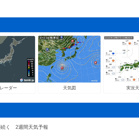
天気図
実況
レーダー
が続く 2週間天気予報