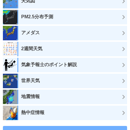
天気図
PM2.5分布予測
アメダス
2週間天気
気象予報士のポイント解説
世界天気
地震情報
熱中症情報