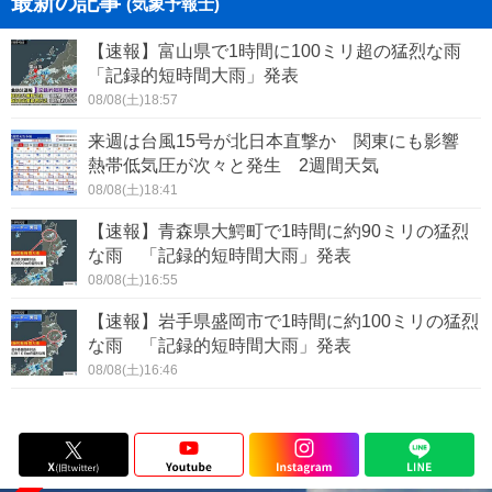
最新の記事
(気象予報士)
【速報】富山県で1時間に100ミリ超の猛烈な雨
「記録的短時間大雨」発表
08/08(土)18:57
来週は台風15号が北日本直撃か 関東にも影響
熱帯低気圧が次々と発生 2週間天気
08/08(土)18:41
【速報】青森県大鰐町で1時間に約90ミリの猛烈
な雨 「記録的短時間大雨」発表
08/08(土)16:55
【速報】岩手県盛岡市で1時間に約100ミリの猛烈
な雨 「記録的短時間大雨」発表
08/08(土)16:46