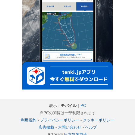
表示：
モバイル
｜
PC
※PCの閲覧は一部制限されます
利用規約
-
プライバシーポリシー
-
クッキーポリシー
広告掲載
-
お問い合わせ
-
ヘルプ
(C) 2026
日本気象協会