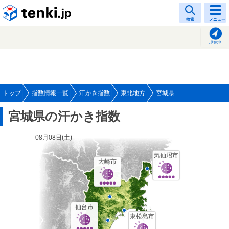
tenki.jp
検索
メニュー
現在地
トップ
指数情報一覧
汗かき指数
東北地方
宮城県
宮城県の汗かき指数
08月08日(
土
)
気仙沼市
大崎市
仙台市
東松島市