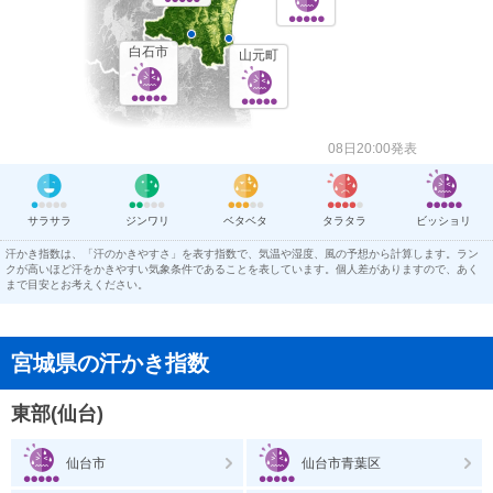
白石市
山元町
08日20:00発表
サラサラ
ジンワリ
ベタベタ
タラタラ
ビッショリ
汗かき指数は、「汗のかきやすさ」を表す指数で、気温や湿度、風の予想から計算します。ラン
クが高いほど汗をかきやすい気象条件であることを表しています。個人差がありますので、あく
まで目安とお考えください。
宮城県の汗かき指数
東部(仙台)
仙台市
仙台市青葉区