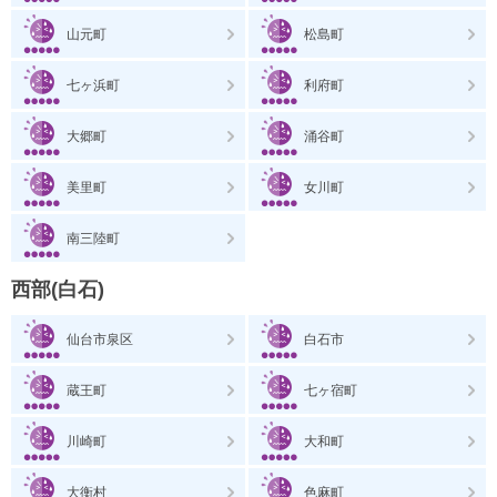
山元町
松島町
七ヶ浜町
利府町
大郷町
涌谷町
美里町
女川町
南三陸町
西部(白石)
仙台市泉区
白石市
蔵王町
七ヶ宿町
川崎町
大和町
大衡村
色麻町