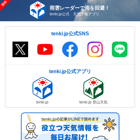
雨雲レーダーで雨を回避！
tenki.jp公式 天気予報アプリ
tenki.jp公式SNS
tenki.jp公式アプリ
tenki.jp
tenki.jp 登山天気