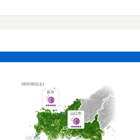
08月08日(
土
)
萩市
山口市