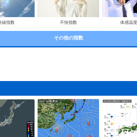
不快指数
体感温
外線指数
その他の指数