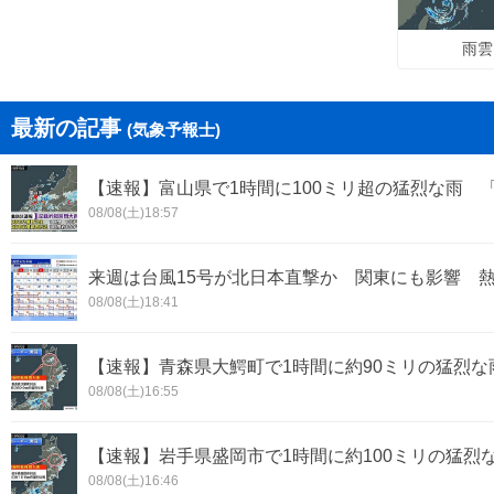
雨雲
最新の記事
(気象予報士)
【速報】富山県で1時間に100ミリ超の猛烈な雨 
08/08(土)18:57
来週は台風15号が北日本直撃か 関東にも影響 
08/08(土)18:41
【速報】青森県大鰐町で1時間に約90ミリの猛烈
08/08(土)16:55
【速報】岩手県盛岡市で1時間に約100ミリの猛烈
08/08(土)16:46