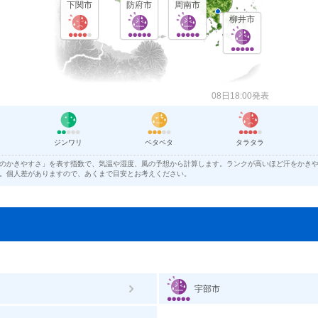
下関市
防府市
周南市
柳井市
08日18:00発表
ジンワリ
ベタベタ
タラタラ
のかきやすさ」を表す指数で、気温や湿度、風の予想から計算します。ランクが高いほど汗をかき
。個人差がありますので、あくまで目安とお考えください。
宇部市