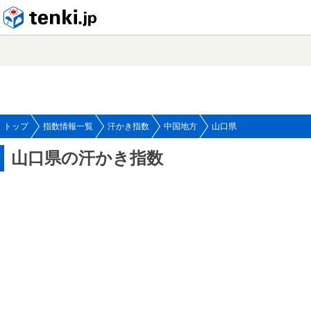
tenki.jp
トップ
指数情報一覧
汗かき指数
中国地方
山口県
山口県の汗かき指数