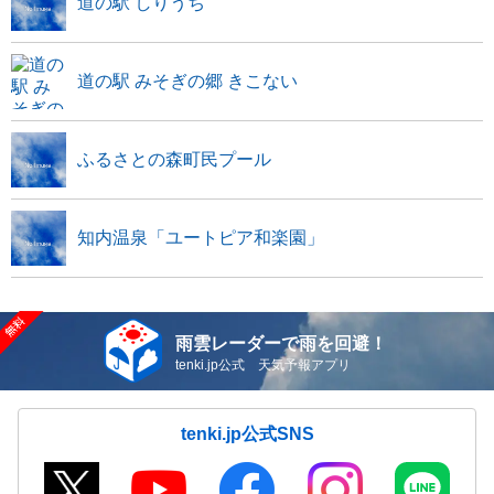
道の駅 しりうち
道の駅 みそぎの郷 きこない
ふるさとの森町民プール
知内温泉「ユートピア和楽園」
雨雲レーダーで雨を回避！
tenki.jp公式 天気予報アプリ
tenki.jp公式SNS