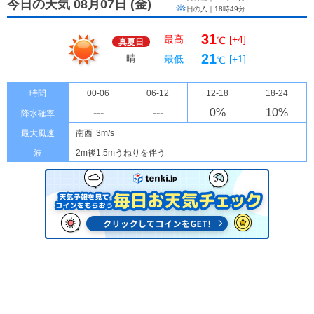
今日の天気 08月07日
(
金
)
日の入｜
18時49分
31
最高
[+4]
℃
真夏日
21
晴
最低
[+1]
℃
時間
00-06
06-12
12-18
18-24
---
---
0
%
10
%
降水確率
最大風速
南西
3m/s
波
2m後1.5mうねりを伴う