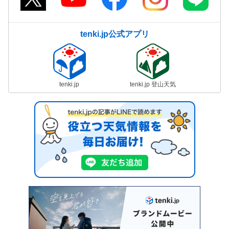
tenki.jp公式アプリ
tenki.jp
tenki.jp 登山天気