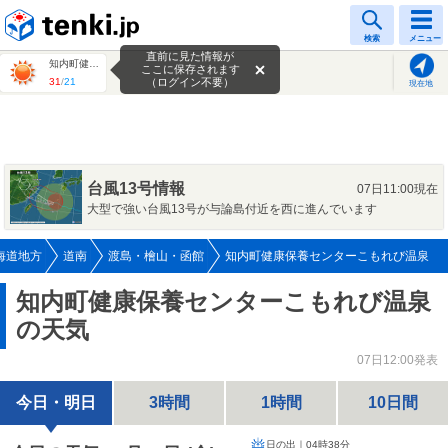
tenki.jp
検索
メニュー
直前に見た情報が
知内町健康保養センターこもれび温泉
ここに保存されます
31
/
21
（ログイン不要）
現在地
台風13号情報
07日11:00現在
大型で強い台風13号が与論島付近を西に進んでいます
海道地方
道南
渡島・檜山・函館
知内町健康保養センターこもれび温泉
知内町健康保養センターこもれび温泉
の天気
07日12:00発表
今日・明日
3時間
1時間
10日間
日の出｜
04時38分