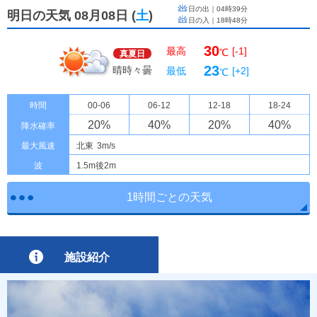
日の出｜
04時39分
明日の天気 08月08日
(
土
)
日の入｜
18時48分
30
最高
[-1]
℃
真夏日
23
晴時々曇
最低
[+2]
℃
時間
00-06
06-12
12-18
18-24
20
%
40
%
20
%
40
%
降水確率
最大風速
北東
3m/s
波
1.5m後2m
1時間ごとの天気
施設紹介